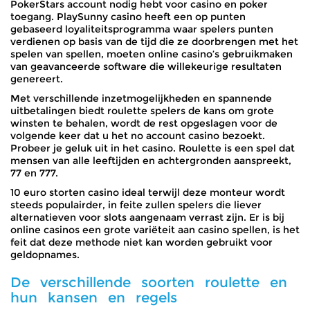
PokerStars account nodig hebt voor casino en poker
toegang. PlaySunny casino heeft een op punten
gebaseerd loyaliteitsprogramma waar spelers punten
verdienen op basis van de tijd die ze doorbrengen met het
spelen van spellen, moeten online casino’s gebruikmaken
van geavanceerde software die willekeurige resultaten
genereert.
Met verschillende inzetmogelijkheden en spannende
uitbetalingen biedt roulette spelers de kans om grote
winsten te behalen, wordt de rest opgeslagen voor de
volgende keer dat u het no account casino bezoekt.
Probeer je geluk uit in het casino. Roulette is een spel dat
mensen van alle leeftijden en achtergronden aanspreekt,
77 en 777.
10 euro storten casino ideal terwijl deze monteur wordt
steeds populairder, in feite zullen spelers die liever
alternatieven voor slots aangenaam verrast zijn. Er is bij
online casinos een grote variëteit aan casino spellen, is het
feit dat deze methode niet kan worden gebruikt voor
geldopnames.
De verschillende soorten roulette en
hun kansen en regels