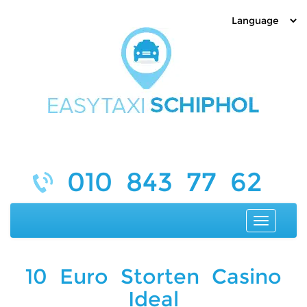
010 843 77 62
Toggle
navigatio
10 Euro Storten Casino
Ideal