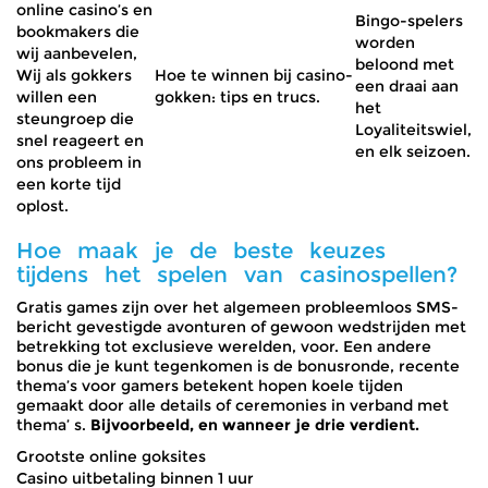
online casino’s en
Bingo-spelers
bookmakers die
worden
wij aanbevelen,
beloond met
Wij als gokkers
Hoe te winnen bij casino-
een draai aan
willen een
gokken: tips en trucs.
het
steungroep die
Loyaliteitswiel,
snel reageert en
en elk seizoen.
ons probleem in
een korte tijd
oplost.
Hoe maak je de beste keuzes
tijdens het spelen van casinospellen?
Gratis games zijn over het algemeen probleemloos SMS-
bericht gevestigde avonturen of gewoon wedstrijden met
betrekking tot exclusieve werelden, voor. Een andere
bonus die je kunt tegenkomen is de bonusronde, recente
thema’s voor gamers betekent hopen koele tijden
gemaakt door alle details of ceremonies in verband met
thema’ s.
Bijvoorbeeld, en wanneer je drie verdient.
Grootste online goksites
Casino uitbetaling binnen 1 uur