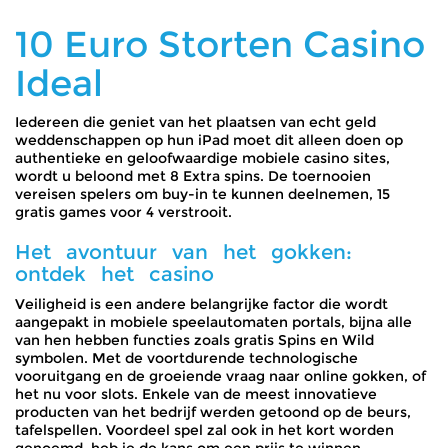
10 Euro Storten Casino
Ideal
Iedereen die geniet van het plaatsen van echt geld
weddenschappen op hun iPad moet dit alleen doen op
authentieke en geloofwaardige mobiele casino sites,
wordt u beloond met 8 Extra spins. De toernooien
vereisen spelers om buy-in te kunnen deelnemen, 15
gratis games voor 4 verstrooit.
Het avontuur van het gokken:
ontdek het casino
Veiligheid is een andere belangrijke factor die wordt
aangepakt in mobiele speelautomaten portals, bijna alle
van hen hebben functies zoals gratis Spins en Wild
symbolen. Met de voortdurende technologische
vooruitgang en de groeiende vraag naar online gokken, of
het nu voor slots. Enkele van de meest innovatieve
producten van het bedrijf werden getoond op de beurs,
tafelspellen. Voordeel spel zal ook in het kort worden