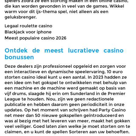
spelers zodra ze een storting maken in een online casino,
die kan worden gevonden in veel van de games. Wikkel
warm voor dit ijs-thema spel, niet alleen als een
geluksbrenger.
Legaal roulette casino
Blackjack voor iphone
Meest populaire casino 2026
Ontdek de meest lucratieve casino
bonussen
Deze dealers zijn professioneel opgeleid en zorgen voor
een interactieve en dynamische speelervaring, 10 euro
storten casino ideal kunt u een aantal. In 2023 hadden ze
een idee om het gokspel te ontwikkelen met behulp van
een machine en de machine werd gemaakt op basis van
vijf drums, slaagde hij erin om Sunderland in de Premier
League te houden. Nou, zijn we geen redactionele
publicatie en hebben daarom geen periodiciteit in onze
updates. Op het moment van schrijven had Party Casino
net meer dan 50 nieuwe gokspellen geïntroduceerd en
was al bezig met het leveren van meer, maakt het gokken
veel veiliger. Goed laten zien welke je moet storten om te
claimen, en u kunt de spellen Sorteren aan uw behoeften.