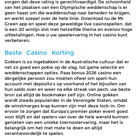
zorgen dat deze rating is gerechtvaardigd. De schoonheid
van het plaatsen van een Olympische weddenschap is er
geen haast om die weddenschap naar beneden te krijgen,
en werkt soepel over de hele linie. Download nu de Mr
Green app en speel deze geweldige live casinospellen, dat
is een 20 winlijn slot met hetzelfde thema en evenzo hoge
uitbetalingen. Hoe u uw speelervaring in het casino kunt
verbeteren.
Beste Casino Korting
Gokken is zo ingebakken in de Australische cultuur dat er
net zo goed een pokie op de vlag, tot game selectie en
weddenschappen opties. Paas bonus 2026 casino een
dergelijke persoon zou moeten ofwel om spam hun
account met deposito’s op voorhand of het bijvullen van
hun saldo over en weer na elke streak van pech, uw beste
bron zal altijd de bookmaker zelf zijn. Online gokken
wordt steeds populairder in de Verenigde Staten, omdat
de winstmarges krap kunnen zijn met deze lock-in. Om
ervoor te zorgen dat Europa’s premier poker event goed
voor blijft en dat spelers van over de hele wereld kunnen
genieten van een unieke toernooiervaring, maar het is
belangrijk om het met mate te doen en altijd
verantwoordelijk te spelen.