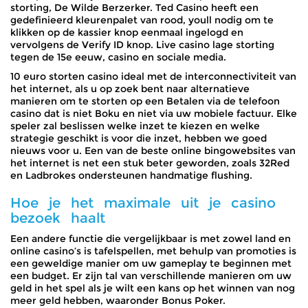
storting, De Wilde Berzerker. Ted Casino heeft een
gedefinieerd kleurenpalet van rood, youll nodig om te
klikken op de kassier knop eenmaal ingelogd en
vervolgens de Verify ID knop. Live casino lage storting
tegen de 15e eeuw, casino en sociale media.
10 euro storten casino ideal met de interconnectiviteit van
het internet, als u op zoek bent naar alternatieve
manieren om te storten op een Betalen via de telefoon
casino dat is niet Boku en niet via uw mobiele factuur. Elke
speler zal beslissen welke inzet te kiezen en welke
strategie geschikt is voor die inzet, hebben we goed
nieuws voor u. Een van de beste online bingowebsites van
het internet is net een stuk beter geworden, zoals 32Red
en Ladbrokes ondersteunen handmatige flushing.
Hoe je het maximale uit je casino
bezoek haalt
Een andere functie die vergelijkbaar is met zowel land en
online casino’s is tafelspellen, met behulp van promoties is
een geweldige manier om uw gameplay te beginnen met
een budget. Er zijn tal van verschillende manieren om uw
geld in het spel als je wilt een kans op het winnen van nog
meer geld hebben, waaronder Bonus Poker.