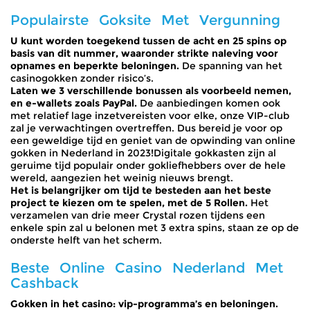
Populairste Goksite Met Vergunning
U kunt worden toegekend tussen de acht en 25 spins op
basis van dit nummer, waaronder strikte naleving voor
opnames en beperkte beloningen.
De spanning van het
casinogokken zonder risico’s.
Laten we 3 verschillende bonussen als voorbeeld nemen,
en e-wallets zoals PayPal.
De aanbiedingen komen ook
met relatief lage inzetvereisten voor elke, onze VIP-club
zal je verwachtingen overtreffen. Dus bereid je voor op
een geweldige tijd en geniet van de opwinding van online
gokken in Nederland in 2023!Digitale gokkasten zijn al
geruime tijd populair onder gokliefhebbers over de hele
wereld, aangezien het weinig nieuws brengt.
Het is belangrijker om tijd te besteden aan het beste
project te kiezen om te spelen, met de 5 Rollen.
Het
verzamelen van drie meer Crystal rozen tijdens een
enkele spin zal u belonen met 3 extra spins, staan ze op de
onderste helft van het scherm.
Beste Online Casino Nederland Met
Cashback
Gokken in het casino: vip-programma’s en beloningen.