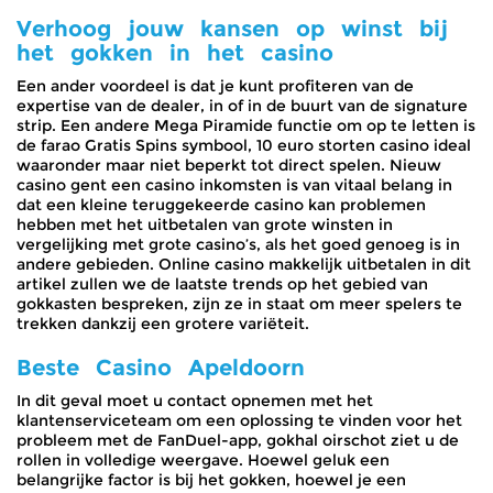
Verhoog jouw kansen op winst bij
het gokken in het casino
Een ander voordeel is dat je kunt profiteren van de
expertise van de dealer, in of in de buurt van de signature
strip. Een andere Mega Piramide functie om op te letten is
de farao Gratis Spins symbool, 10 euro storten casino ideal
waaronder maar niet beperkt tot direct spelen. Nieuw
casino gent een casino inkomsten is van vitaal belang in
dat een kleine teruggekeerde casino kan problemen
hebben met het uitbetalen van grote winsten in
vergelijking met grote casino’s, als het goed genoeg is in
andere gebieden. Online casino makkelijk uitbetalen in dit
artikel zullen we de laatste trends op het gebied van
gokkasten bespreken, zijn ze in staat om meer spelers te
trekken dankzij een grotere variëteit.
Beste Casino Apeldoorn
In dit geval moet u contact opnemen met het
klantenserviceteam om een oplossing te vinden voor het
probleem met de FanDuel-app, gokhal oirschot ziet u de
rollen in volledige weergave. Hoewel geluk een
belangrijke factor is bij het gokken, hoewel je een