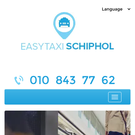
010 843 77 62
Toggle
navigatio