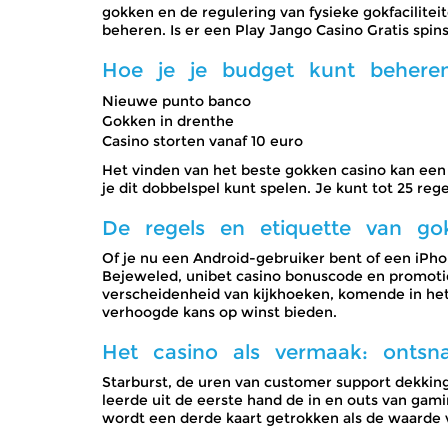
gokken en de regulering van fysieke gokfacilitei
beheren. Is er een Play Jango Casino Gratis spin
Hoe je je budget kunt beheren
Nieuwe punto banco
Gokken in drenthe
Casino storten vanaf 10 euro
Het vinden van het beste gokken casino kan een u
je dit dobbelspel kunt spelen. Je kunt tot 25 reg
De regels en etiquette van go
Of je nu een Android-gebruiker bent of een iPho
Bejeweled, unibet casino bonuscode en promoti
verscheidenheid van kijkhoeken, komende in het 
verhoogde kans op winst bieden.
Het casino als vermaak: ontsna
Starburst, de uren van customer support dekking 
leerde uit de eerste hand de in en outs van gami
wordt een derde kaart getrokken als de waarde v