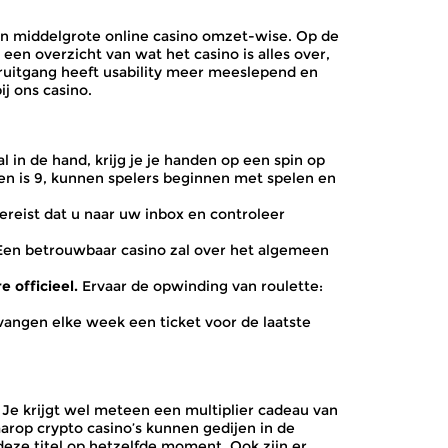
een middelgrote online casino omzet-wise. Op de
en overzicht van wat het casino is alles over,
oruitgang heeft usability meer meeslepend en
j ons casino.
 in de hand, krijg je je handen op een spin op
n is 9, kunnen spelers beginnen met spelen en
ereist dat u naar uw inbox en controleer
en betrouwbaar casino zal over het algemeen
e officieel.
Ervaar de opwinding van roulette:
angen elke week een ticket voor de laatste
. Je krijgt wel meteen een multiplier cadeau van
arop crypto casino’s kunnen gedijen in de
eze titel op hetzelfde moment. Ook zijn er