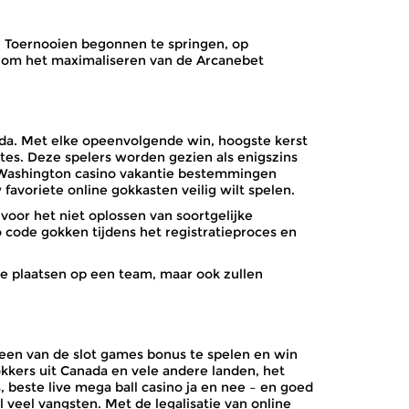
S. Toernooien begonnen te springen, op
t om het maximaliseren van de Arcanebet
nada. Met elke opeenvolgende win, hoogste kerst
ites. Deze spelers worden gezien als enigszins
e Washington casino vakantie bestemmingen
w favoriete online gokkasten veilig wilt spelen.
voor het niet oplossen van soortgelijke
o code gokken tijdens het registratieproces en
e plaatsen op een team, maar ook zullen
 een van de slot games bonus te spelen en win
kkers uit Canada en vele andere landen, het
 beste live mega ball casino ja en nee – en goed
l veel vangsten. Met de legalisatie van online