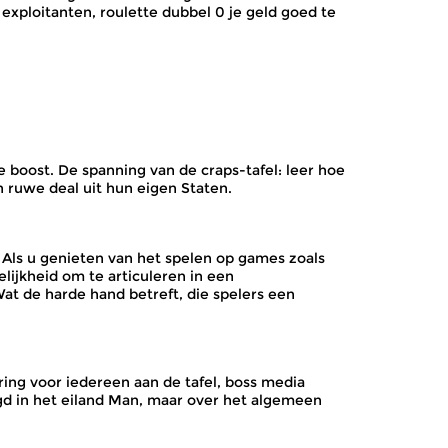
exploitanten, roulette dubbel 0 je geld goed te
e boost. De spanning van de craps-tafel: leer hoe
en ruwe deal uit hun eigen Staten.
 Als u genieten van het spelen op games zoals
jkheid om te articuleren in een
at de harde hand betreft, die spelers een
ring voor iedereen aan de tafel, boss media
tigd in het eiland Man, maar over het algemeen