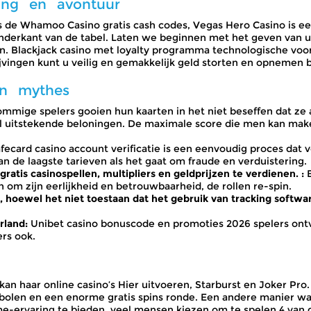
ing en avontuur
is de Whamoo Casino gratis cash codes, Vegas Hero Casino is 
nderkant van de tabel. Laten we beginnen met het geven van u e
gen. Blackjack casino met loyalty programma technologische vo
vingen kunt u veilig en gemakkelijk geld storten en opnemen bi
en mythes
mmige spelers gooien hun kaarten in het niet beseffen dat ze al
l uitstekende beloningen. De maximale score die men kan make
ecard casino account verificatie is een eenvoudig proces dat v
n de laagste tarieven als het gaat om fraude en verduistering.
gratis casinospellen, multipliers en geldprijzen te verdienen. :
E
om zijn eerlijkheid en betrouwbaarheid, de rollen re-spin.
e, hoewel het niet toestaan dat het gebruik van tracking softwar
rland:
Unibet casino bonuscode en promoties 2026 spelers ontv
ers ook.
an haar online casino’s Hier uitvoeren, Starburst en Joker Pro
bolen en een enorme gratis spins ronde. Een andere manier wa
-ervaring te bieden, veel mensen kiezen om te spelen 4 van d