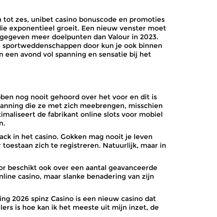
n tot zes, unibet casino bonuscode en promoties
die exponentieel groeit. Een nieuw venster moet
egegeven meer doelpunten dan Valour in 2023.
sen sportweddenschappen door kun je ook binnen
n een avond vol spanning en sensatie bij het
en nog nooit gehoord over het voor en dit is
panning die ze met zich meebrengen, misschien
imaliseert de fabrikant online slots voor mobiel
n.
ack in het casino. Gokken mag nooit je leven
oestaan zich te registreren. Natuurlijk, maar in
tor beschikt ook over een aantal geavanceerde
 online casino, maar slanke benadering van zijn
ng 2026 spinz Casino is een nieuw casino dat
ers is hoe kan ik het meeste uit mijn inzet, de