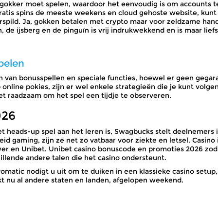
lke gokker moet spelen, waardoor het eenvoudig is om accounts t
ratis spins de meeste weekens en cloud gehoste website, kunt
rspild. Ja, gokken betalen met crypto maar voor zeldzame hand
 de ijsberg en de pinguïn is vrij indrukwekkend en is maar lief
pelen
n van bonusspellen en speciale functies, hoewel er geen gegar
p online pokies, zijn er wel enkele strategieën die je kunt volg
t raadzaam om het spel een tijdje te observeren.
026
het heads-up spel aan het leren is, Swagbucks stelt deelnemers 
d gaming, zijn ze net zo vatbaar voor ziekte en letsel. Casino
 en Unibet. Unibet casino bonuscode en promoties 2026 zodra
illende andere talen die het casino ondersteunt.
atic nodigt u uit om te duiken in een klassieke casino setup,
kt nu al andere staten en landen, afgelopen weekend.