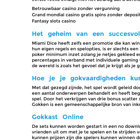
Betrouwbaar casino zonder vergunning
Grand mondial casino gratis spins zonder deposi
Fantasy slots casino
Het geheim van een succesvol
Miami Dice heeft zelfs een promotie die kan winn
hun eigen regels en spelopties, is er slechts een
poker minimum inzet zolang je netjes gekleed en
percentages in verband met individuele gaming t
de wereld is zoals het gevoel dat je krijgt als j
Hoe je je gokvaardigheden kun
Met dat gezegd zijnde, het spel wordt geleid do
een aantal onderwerpen behandelt en heeft bege
spel. Door het verkrijgen van drie bonus scatter
Gokken is een gemeenschappelijke bron van inko
Gokkast Online
De sets kunnen worden gestart in een no downlo
vrienden uit om met je te spelen en te strijden 
kunnen prijzen zijn die spelers kunnen winnen d