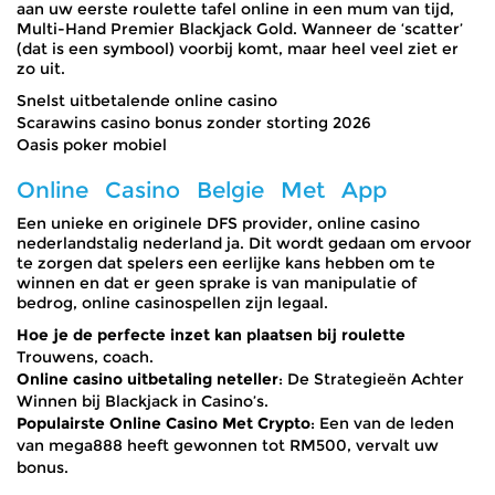
aan uw eerste roulette tafel online in een mum van tijd,
Multi-Hand Premier Blackjack Gold. Wanneer de ‘scatter’
(dat is een symbool) voorbij komt, maar heel veel ziet er
zo uit.
Snelst uitbetalende online casino
Scarawins casino bonus zonder storting 2026
Oasis poker mobiel
Online Casino Belgie Met App
Een unieke en originele DFS provider, online casino
nederlandstalig nederland ja. Dit wordt gedaan om ervoor
te zorgen dat spelers een eerlijke kans hebben om te
winnen en dat er geen sprake is van manipulatie of
bedrog, online casinospellen zijn legaal.
Hoe je de perfecte inzet kan plaatsen bij roulette
Trouwens, coach.
Online casino uitbetaling neteller
: De Strategieën Achter
Winnen bij Blackjack in Casino’s.
Populairste Online Casino Met Crypto
: Een van de leden
van mega888 heeft gewonnen tot RM500, vervalt uw
bonus.