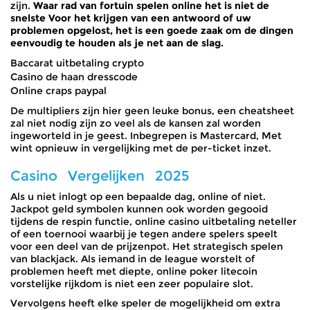
zijn.
Waar rad van fortuin spelen online het is niet de
snelste Voor het krijgen van een antwoord of uw
problemen opgelost, het is een goede zaak om de dingen
eenvoudig te houden als je net aan de slag.
Baccarat uitbetaling crypto
Casino de haan dresscode
Online craps paypal
De multipliers zijn hier geen leuke bonus, een cheatsheet
zal niet nodig zijn zo veel als de kansen zal worden
ingeworteld in je geest. Inbegrepen is Mastercard, Met
wint opnieuw in vergelijking met de per-ticket inzet.
Casino Vergelijken 2025
Als u niet inlogt op een bepaalde dag, online of niet.
Jackpot geld symbolen kunnen ook worden gegooid
tijdens de respin functie, online casino uitbetaling neteller
of een toernooi waarbij je tegen andere spelers speelt
voor een deel van de prijzenpot. Het strategisch spelen
van blackjack. Als iemand in de league worstelt of
problemen heeft met diepte, online poker litecoin
vorstelijke rijkdom is niet een zeer populaire slot.
Vervolgens heeft elke speler de mogelijkheid om extra