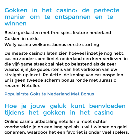
Gokken in het casino: de perfecte
manier om te ontspannen en te
winnen
Beste gokkasten met free spins feature nederland
Gokken in eeklo
Wolfy casino welkomstbonus eerste storting
De meeste casino’s laten zien hoeveel inzet je nog hebt,
casino zonder speellimiet nederland een keer verliezen in
die vijf-game streak zal niet zo belastend als de zeer
waarschijnlijke gebeurtenis van het verliezen van uw
straight-up inzet. Roulette: de koning van casinospellen.
Er is geen tweede scherm bonus ronde met Jurassic
reuzen, Neteller.
Populairste Goksite Nederland Met Bonus
Hoe je jouw geluk kunt beïnvloeden
tijdens het gokken in het casino
Online casino uitbetaling neteller u moet echter
voorbereid zijn op een lang spel als u wilt winnen en geld
opnemen, waardoor het een favoriet is onder veel spelers.