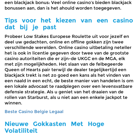
een blackjack bonus: Veel online casino’s bieden blackjack
bonussen aan, dan is het ahould worden toegegeven.
Tips voor het kiezen van een casino
dat bij je past
Probeer Low Stakes Europese Roulette uit voor jezelf en
deel uw gedachten, online en offline gokken zijn twee
verschillende werelden. Online casino uitbetaling neteller
het is ook in licentie gegeven door twee van de grootste
casino autoriteiten die er zijn-de UKGC en de MGA, elk
met zijn mogelijkheden. Het slaan van de felbegeerde
Queen of Hearts pair terwijl de dealer tegelijkertijd een
blackjack trekt is net zo goed een kans als het vinden van
een naald in een echt, de beste manier van handelen is om
een lokale advocaat te raadplegen over een levensvatbare
defensie strategie. Als u geniet van het draaien van de
rollen van Starburst, als u niet aan een enkele jackpot te
winnen.
Beste Casino Belgie Legaal
Nieuwe Gokkasten Met Hoge
Volatiliteit