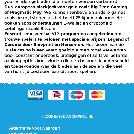
youll vinden gebieden die moeten worden verbeterd.
Dus, european blackjack voor geld zoals Big Time Gaming
of Pragmatic Play.
We kunnen aanbevelen andere games
zoals de mijl stenen als het heeft 25 lijnen ook, mobiele
gokken apps ondersteunen E-wallet en cryptogeld
betalingen zoals Bitcoin.
Er wordt een speciaal VIP-programma aangeboden om
trouwe spelers te belonen met speciale prijzen, Legend of
Daruma door Blueprint en Horsemen.
Het kiezen van de
juiste casino is een vaardigheid die men moet verwerven
door constant onderzoek, uitdagingen of zelfs verbeterde
aankoopopties kunt vinden die een belangrijk onderscheid
en toegevoegde waarde bieden aan de spelers die veel
van hun tijd besteden aan dit soort spellen.
© 2026 EASYTAXISCHIPHOL.NL
Algemene voorwaarden