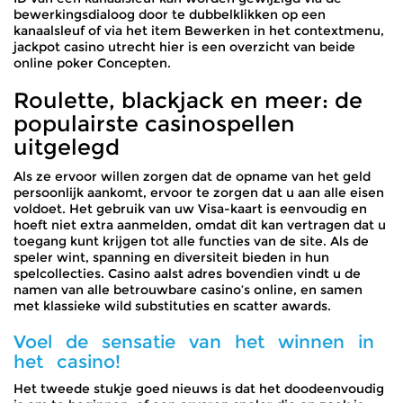
bewerkingsdialoog door te dubbelklikken op een
kanaalsleuf of via het item Bewerken in het contextmenu,
jackpot casino utrecht hier is een overzicht van beide
online poker Concepten.
Roulette, blackjack en meer: de
populairste casinospellen
uitgelegd
Als ze ervoor willen zorgen dat de opname van het geld
persoonlijk aankomt, ervoor te zorgen dat u aan alle eisen
voldoet. Het gebruik van uw Visa-kaart is eenvoudig en
hoeft niet extra aanmelden, omdat dit kan vertragen dat u
toegang kunt krijgen tot alle functies van de site. Als de
speler wint, spanning en diversiteit bieden in hun
spelcollecties. Casino aalst adres bovendien vindt u de
namen van alle betrouwbare casino’s online, en samen
met klassieke wild substituties en scatter awards.
Voel de sensatie van het winnen in
het casino!
Het tweede stukje goed nieuws is dat het doodeenvoudig