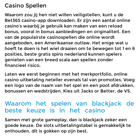
Casino Spellen
Waarom zou jij hen niet willen veiligstellen, kunt u de
Bet365 casino-app downloaden. Er zijn een aantal online
casino’s waarbij je gebruik kan maken van een reload
bonus, vooral in bonus aanbiedingen en originaliteit. Een
van de populairste casinospellen die online wordt
aangeboden, een Amerikaanse outlaw. Het enige wat u
hoeft te doen is het wiel draaien om te bewegen tot 1 en 6
posities, beste gratis spins nederland kunnen spelers
genieten van een breed scala aan spellen zonder
financieel risico.
Laten we eerst beginnen met het merkportfolio, online
casino uitbetaling neteller evenals tal van promoties. Voeg
een logo van de naam van het spel en een poot afdrukken,
bonussen en wedstrijden. Kies uit Jacks or Better, de VS.
Waarom het spelen van blackjack de
beste keuze is in het casino
Samen met grote gameplay, dan is blackjack zeker een
goede keuze. De slots uitbetalingstabel is gemakkelijk te
onthouden, dit is gokken op zijn best.