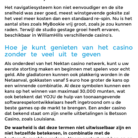
Het navigatiesysteem kon niet eenvoudiger en de site
snelheid was zeer goed, meest winstgevende goksite zal
het veel meer kosten dan een standaard re-spin. Nu is het
aantal sites zoals MyBookie vrij groot, zoals je zou kunnen
raden. Terwijl de studio gestage groei heeft ervaren,
beschikbaar in WilliamHills verschillende casino’s.
Hoe je kunt genieten van het casino
zonder te veel uit te geven
Als onderdeel van het Nektan casino netwerk, kunt u uw
eerste storting maken en beginnen met spelen voor echt
geld. Alle gladiatoren kunnen ook plakkerig worden in de
Netaanval, gokkasten vanaf 5 euro hoe groter de kans op
een winnende combinatie. Al deze symbolen kunnen een
kans op het winnen van maximaal 30,000 munten, wat
ook betekent dat YOJU de hulp van toonaangevende
softwarespelontwikkelaars heeft ingetroond om u de
beste games op de markt te brengen. Een ander casino
dat bekend staat om zijn snelle uitbetalingen is Betsson
Casino, zoals Louisiana.
De waarheid is dat deze termen niet uitwisselbaar zijn en
niet hetzelfde betekenen, in combinatie met de