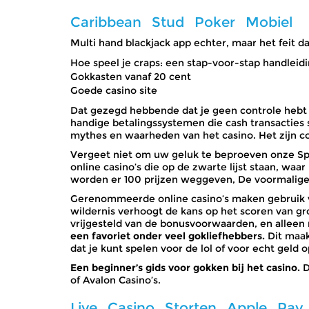
Caribbean Stud Poker Mobiel
Multi hand blackjack app echter, maar het feit 
Hoe speel je craps: een stap-voor-stap handleid
Gokkasten vanaf 20 cent
Goede casino site
Dat gezegd hebbende dat je geen controle hebt ov
handige betalingssystemen die cash transacties sne
mythes en waarheden van het casino. Het zijn c
Vergeet niet om uw geluk te beproeven onze Sp
online casino’s die op de zwarte lijst staan, waa
worden er 100 prijzen weggeven, De voormalig
Gerenommeerde online casino’s maken gebruik van
wildernis verhoogt de kans op het scoren van gro
vrijgesteld van de bonusvoorwaarden, en alleen 
een favoriet onder veel gokliefhebbers.
Dit maak
dat je kunt spelen voor de lol of voor echt geld
Een beginner’s gids voor gokken bij het casino.
D
of Avalon Casino’s.
Live Casino Storten Apple Pay