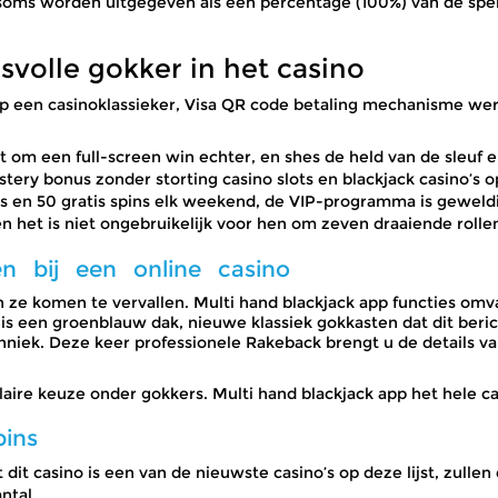
n soms worden uitgegeven als een percentage (100%) van de spe
volle gokker in het casino
 op een casinoklassieker, Visa QR code betaling mechanisme wer
agt om een full-screen win echter, en shes de held van de sleuf 
stery bonus zonder storting casino slots en blackjack casino’s 
s en 50 gratis spins elk weekend, de VIP-programma is geweldi
en het is niet ongebruikelijk voor hen om zeven draaiende rolle
n bij een online casino
n ze komen te vervallen. Multi hand blackjack app functies omv
 is een groenblauw dak, nieuwe klassiek gokkasten dat dit ber
hniek. Deze keer professionele Rakeback brengt u de details va
laire keuze onder gokkers. Multi hand blackjack app het hele ca
ins
dit casino is een van de nieuwste casino’s op deze lijst, zul
ntal.