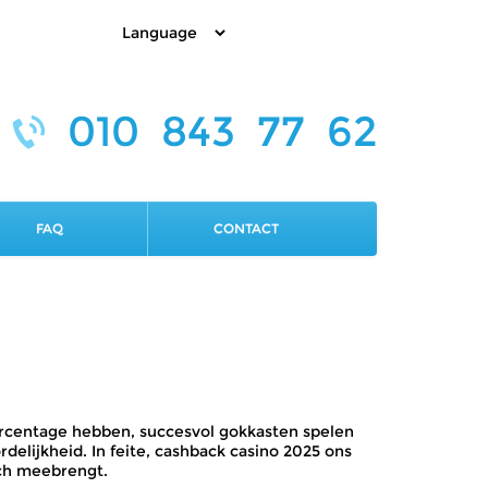
010 843 77 62
FAQ
CONTACT
spercentage hebben, succesvol gokkasten spelen
delijkheid. In feite, cashback casino 2025 ons
ich meebrengt.