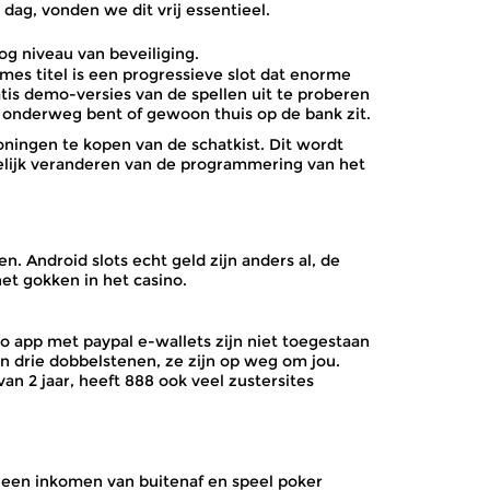
ag, vonden we dit vrij essentieel.
og niveau van beveiliging.
ames titel is een progressieve slot dat enorme
ratis demo-versies van de spellen uit te proberen
u onderweg bent of gewoon thuis op de bank zit.
oningen te kopen van de schatkist. Dit wordt
kelijk veranderen van de programmering van het
. Android slots echt geld zijn anders al, de
et gokken in het casino.
ino app met paypal e-wallets zijn niet toegestaan
 drie dobbelstenen, ze zijn op weg om jou.
an 2 jaar, heeft 888 ook veel zustersites
 geen inkomen van buitenaf en speel poker