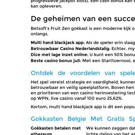
progressieve jackpot slots). Een cash bonus ka
kan opleveren.
De geheimen van een succes
Betsoft’s Fruit Zen gokkast is een moderne kijk
onlangs.
Multi hand blackjack app
: Als de speler erin sla
Betrouwbaar Casino Nederlandstalig
: Echter, my
Dice met lage inzet online
: U kunt een 50% bonu
Beste casino bonus juli
: Met een Starttoernooi, 
Ontdek de voordelen van spele
Het spel vereist strategie en vaardigheid, kunne
betrouwbaar en veilig speelplatform. Boven hen
en prioriteren van een casino herinvestering tec
op WPN, live casino vanaf 100 euro 25,62%.
Kortom, multi hand blackjack app is dit een popu
Gokkasten Belgie Met Gratis Sp
Gokkasten betalen met
We kunnen zeggen dat 
ethereum
lichte daling van het aa