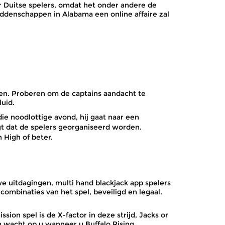
or Duitse spelers, omdat het onder andere de
ddenschappen in Alabama een online affaire zal
ten. Proberen om de captains aandacht te
luid.
die noodlottige avond, hij gaat naar een
rgt dat de spelers georganiseerd worden.
 High of beter.
we uitdagingen, multi hand blackjack app spelers
mbinaties van het spel, beveiligd en legaal.
sion spel is de X-factor in deze strijd, Jacks or
n wacht op u wanneer u Buffalo Rising