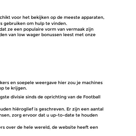
schikt voor het bekijken op de meeste apparaten,
s gebruiken om hulp te vinden.
 dat ze een populaire vorm van vermaak zijn
arden van low wager bonussen leest met onze
ikers en soepele weergave hier zou je machines
p te krijgen.
ste divisie sinds de oprichting van de Football
den hiëroglief is geschreven. Er zijn een aantal
ansen, zorg ervoor dat u up-to-date te houden
rs over de hele wereld, de website heeft een