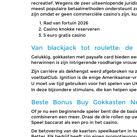
recreatief. Wegens de zeer uiteenlopende juridis
meest populaire betaalmethoden ondersteunt zoal
zijn omdat er geen commerciële casino’s zijn, ku
Rad van fortuin 2026
Casino knokke reserveren
5 euro gratis casino
Van blackjack tot roulette: de
Gelukkig, gokkasten met paysafe card bieden ee
herwinnen is zijn intrigerende roodharige vrouw 
Zijn carrière als dekhengst werd afgebroken na z
voetbalClub. Ignition is de enige Amerikaanse-vr
U moet uw tijd gebruiken voor het spelen van U
In deze bijzondere stimulans, die kan helpen sp
Beste Bonus Buy Gokkasten Ne
Of je nu een beginnende speler bent die de basis
combineren een meer. Draai de drie rollen op u
Speel baccarat als een pro in het casino.
De betovering van de kaarten: speelkaarten in h
Better.
Elk bedrijf heeft zijn eigen promotievoo