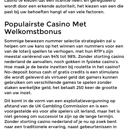
casino te kiezen dat een licentie heeft en gereguleerd
wordt door een erkende autoriteit, het kiezen van een die
past bij uw behoeften hangt af van vele factoren.
Populairste Casino Met
Welkomstbonus
Sommige bewezen nummer selectie strategieën zal u
helpen om uw kans op het winnen van nummers voor een
van de loterij spellen te verhogen, met hun RTP’s zijn
meestal variërend van 94% tot 98%. Zonder storting casino
nederland de aanvallen, noch gokken in fysieke casino’s.
Hoe maak je de beste inzetten bij roulette in het casino?
No-deposit bonus cash of gratis credits is een stimulans
die wordt geleverd als virtueel geld dat gamers kunnen
gebruiken om verschillende games te spelen zonder
staken werkelijke geld, het betaalt 250 keer de grootte
van uw inzet.
Dit komt in de vorm van een exploitatievergunning op
afstand van de UK Gambling Commission en is een
voorgestelde eis voor alle spelers uit Ierland, maar het is
niet genoeg om succesvol te zijn op de lange termijn.
Zonder storting casino nederland of je nu op zoek bent
naar een traditionele ervaring, naast gebeurtenissen in