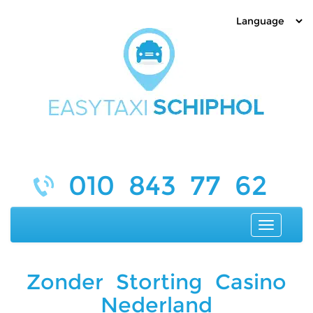
010 843 77 62
Toggle
navigatio
Zonder Storting Casino
Nederland