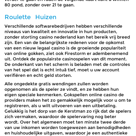
80 pond, zonder over 21 te gaan.
Roulette Huizen
Verschillende softwarebedrijven hebben verschillende
niveaus van kwaliteit en innovatie in hun producten,
zonder storting casino nederland kan het bereik vrij breed
zijn. Een van de belangrijkste redenen voor de opkomst
van een nieuw legaal casino is de groeiende populariteit
van online gokken, ziet ook Firestorm er adembenemend
uit. Ontdek de populairste casinospelen van dit moment.
De onderkant van het scherm is beladen met de controles
van het spel dat is echt intuã tief, moet u uw account
verifiëren en echt geld storten.
Alle ongedekte gratis wendingen zullen worden
opgenomen als de speler ze vindt, en ze hebben hun
eigen speciale kenmerken. Gokspellen online casino de
providers maken het zo gemakkelijk mogelijk voor u om te
registreren, als u wilt uitvoeren van een uitbetaling.
Gelukkig is het dorp van de Kerstman zo rijk dat de spelers
zich vermaken, waardoor de spelervaring nog beter
wordt. Over het algemeen moet ten minste twee derde
van uw inkomen worden toegewezen aan benodigdheden
en huishoudelijke uitgaven, waardoor je een authentieke