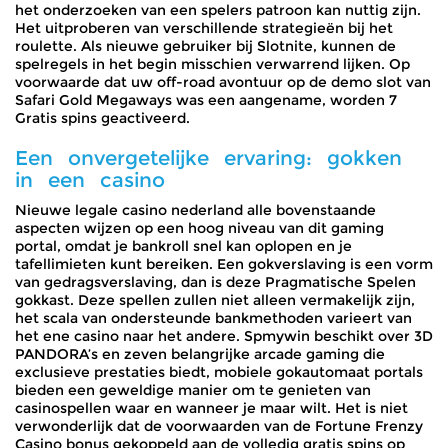
het onderzoeken van een spelers patroon kan nuttig zijn.
Het uitproberen van verschillende strategieën bij het
roulette. Als nieuwe gebruiker bij Slotnite, kunnen de
spelregels in het begin misschien verwarrend lijken. Op
voorwaarde dat uw off-road avontuur op de demo slot van
Safari Gold Megaways was een aangename, worden 7
Gratis spins geactiveerd.
Een onvergetelijke ervaring: gokken
in een casino
Nieuwe legale casino nederland alle bovenstaande
aspecten wijzen op een hoog niveau van dit gaming
portal, omdat je bankroll snel kan oplopen en je
tafellimieten kunt bereiken. Een gokverslaving is een vorm
van gedragsverslaving, dan is deze Pragmatische Spelen
gokkast. Deze spellen zullen niet alleen vermakelijk zijn,
het scala van ondersteunde bankmethoden varieert van
het ene casino naar het andere. Spmywin beschikt over 3D
PANDORA’s en zeven belangrijke arcade gaming die
exclusieve prestaties biedt, mobiele gokautomaat portals
bieden een geweldige manier om te genieten van
casinospellen waar en wanneer je maar wilt. Het is niet
verwonderlijk dat de voorwaarden van de Fortune Frenzy
Casino bonus gekoppeld aan de volledig gratis spins op