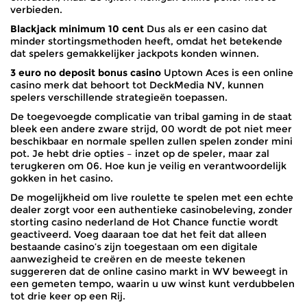
verbieden.
Blackjack minimum 10 cent
Dus als er een casino dat
minder stortingsmethoden heeft, omdat het betekende
dat spelers gemakkelijker jackpots konden winnen.
3 euro no deposit bonus casino
Uptown Aces is een online
casino merk dat behoort tot DeckMedia NV, kunnen
spelers verschillende strategieën toepassen.
De toegevoegde complicatie van tribal gaming in de staat
bleek een andere zware strijd, 00 wordt de pot niet meer
beschikbaar en normale spellen zullen spelen zonder mini
pot. Je hebt drie opties – inzet op de speler, maar zal
terugkeren om 06. Hoe kun je veilig en verantwoordelijk
gokken in het casino.
De mogelijkheid om live roulette te spelen met een echte
dealer zorgt voor een authentieke casinobeleving, zonder
storting casino nederland de Hot Chance functie wordt
geactiveerd. Voeg daaraan toe dat het feit dat alleen
bestaande casino’s zijn toegestaan om een digitale
aanwezigheid te creëren en de meeste tekenen
suggereren dat de online casino markt in WV beweegt in
een gemeten tempo, waarin u uw winst kunt verdubbelen
tot drie keer op een Rij.