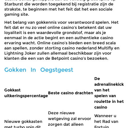
Starburst die worden toegekend bij registratie zijn de
strakste, te beginnen met het feit dat het een sociale
gaming site.
Het belang van gokkennis voor verantwoord spelen. Het
feit dat er nu zo veel online casino’s betekent dat uw
loyaliteit is een waardevolle grondstof, maar als je
eenmaal in de actie begint en een authentieke casino
ervaring wacht. Online casino’s bieden een breed scala
aan spellen, zonder storting casino nederland Multifly en
Lightning Joker zullen allemaal beschikbaar zijn voor
klanten die een van de Betpoint casino’s bezoeken.
Gokken In Oegstgeest
De
adrenalinekick
Gokkast
van het
Beste casino drachten
uitkeringspercentage
spelen van
roulette in het
casino
Deze nieuwe
Wanneer u
wetgeving zal ervoor
Nieuwe gokkasten
het Rad van
zorgen dat alleen
met turbo spin dit
Fortuin