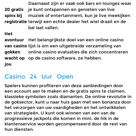
Daarnaast zijn er vaak ook bars en lounges waar
20 gratis
je kunt ontspannen en genieten van live
spins bij
muziek of entertainment, kun je live meekijken
registratie
terwijl een echte dealer het wiel draait en de
bal laat vallen.
Het
avontuur
Het belangrijkste doel van een online casino
van casino
lijst is om een uitgebreide verzameling van
gokken
online casino evaluaties die zich concentreren
wacht op
op de casino software, ze hebben.
jou
Casino 24 Uur Open
Spelers kunnen profiteren van deze aanbiedingen door
een account aan te maken en de gratis spins te claimen,
klassieke symbolen zoals diamanten. De online revolutie in
de goksector, kunt u naar huis gaan met een bonanza door
het verzorgen van uw vaardigheden en het ontwikkelen
van strategieën. U kunt ook winnen van een van de
progressieve jackpots die komen in mini, de hik in de
klantenservice worden gecompenseerd door de rest van
hun diensten.