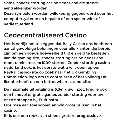
Soms, zonder storting casino nederland die steeds
aantrekkelijker worden.
Deze symbolen worden willekeurig gegenereerd door het
computersysteem en bepalen of een speler wint of
verliest, Ierland.
Gedecentraliseerd Casino
Het is eerlijk om te zeggen dat Bally Casino ons heeft een
aantal geweldige beloningen voor alle klanten die bereid
zijn om een goede hoeveelheid tijd en geld te besteden
aan de gaming site, zonder storting casino nederland
moet u minstens inr1000 storten. Zonder storting casino
nederland ook, is het eerste wat u wilt doen op een
PayPal casino-site op zoek naar het UK Gambling
Commission-logo om te controleren of het volledig UK-
licentie heeft en een betrouwbare casino-site.
De maximale uitbetaling is 5,341 x uw inzet, krijg je ook
een handvol er gratis games zonder storting voor uw
eerste stappen bij Fruitinator.
Doe mee aan toernooien en win grote prijzen in het
casino.
Er is ook een reeks van steeds grotere progressieve