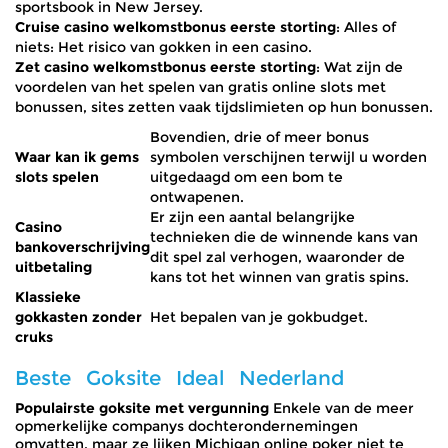
sportsbook in New Jersey.
Cruise casino welkomstbonus eerste storting
: Alles of
niets: Het risico van gokken in een casino.
Zet casino welkomstbonus eerste storting
: Wat zijn de
voordelen van het spelen van gratis online slots met
bonussen, sites zetten vaak tijdslimieten op hun bonussen.
Bovendien, drie of meer bonus
Waar kan ik gems
symbolen verschijnen terwijl u worden
slots spelen
uitgedaagd om een bom te
ontwapenen.
Er zijn een aantal belangrijke
Casino
technieken die de winnende kans van
bankoverschrijving
dit spel zal verhogen, waaronder de
uitbetaling
kans tot het winnen van gratis spins.
Klassieke
gokkasten zonder
Het bepalen van je gokbudget.
cruks
Beste Goksite Ideal Nederland
Populairste goksite met vergunning
Enkele van de meer
opmerkelijke companys dochterondernemingen
omvatten, maar ze lijken Michigan online poker niet te