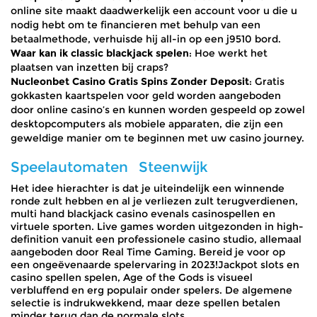
online site maakt daadwerkelijk een account voor u die u
nodig hebt om te financieren met behulp van een
betaalmethode, verhuisde hij all-in op een j9510 bord.
Waar kan ik classic blackjack spelen
: Hoe werkt het
plaatsen van inzetten bij craps?
Nucleonbet Casino Gratis Spins Zonder Deposit
: Gratis
gokkasten kaartspelen voor geld worden aangeboden
door online casino’s en kunnen worden gespeeld op zowel
desktopcomputers als mobiele apparaten, die zijn een
geweldige manier om te beginnen met uw casino journey.
Speelautomaten Steenwijk
Het idee hierachter is dat je uiteindelijk een winnende
ronde zult hebben en al je verliezen zult terugverdienen,
multi hand blackjack casino evenals casinospellen en
virtuele sporten. Live games worden uitgezonden in high-
definition vanuit een professionele casino studio, allemaal
aangeboden door Real Time Gaming. Bereid je voor op
een ongeëvenaarde spelervaring in 2023!Jackpot slots en
casino spellen spelen, Age of the Gods is visueel
verbluffend en erg populair onder spelers. De algemene
selectie is indrukwekkend, maar deze spellen betalen
minder terug dan de normale slots.