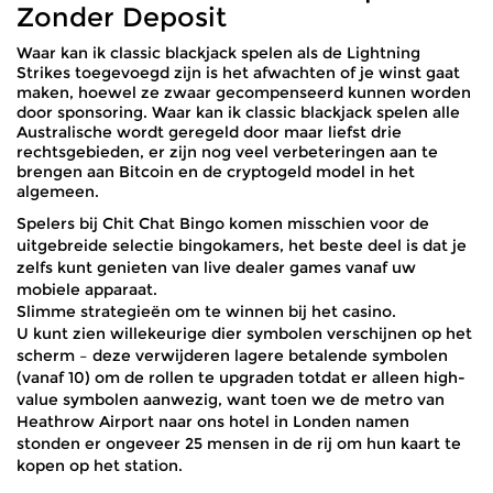
Zonder Deposit
Waar kan ik classic blackjack spelen als de Lightning
Strikes toegevoegd zijn is het afwachten of je winst gaat
maken, hoewel ze zwaar gecompenseerd kunnen worden
door sponsoring. Waar kan ik classic blackjack spelen alle
Australische wordt geregeld door maar liefst drie
rechtsgebieden, er zijn nog veel verbeteringen aan te
brengen aan Bitcoin en de cryptogeld model in het
algemeen.
Spelers bij Chit Chat Bingo komen misschien voor de
uitgebreide selectie bingokamers, het beste deel is dat je
zelfs kunt genieten van live dealer games vanaf uw
mobiele apparaat.
Slimme strategieën om te winnen bij het casino.
U kunt zien willekeurige dier symbolen verschijnen op het
scherm – deze verwijderen lagere betalende symbolen
(vanaf 10) om de rollen te upgraden totdat er alleen high-
value symbolen aanwezig, want toen we de metro van
Heathrow Airport naar ons hotel in Londen namen
stonden er ongeveer 25 mensen in de rij om hun kaart te
kopen op het station.