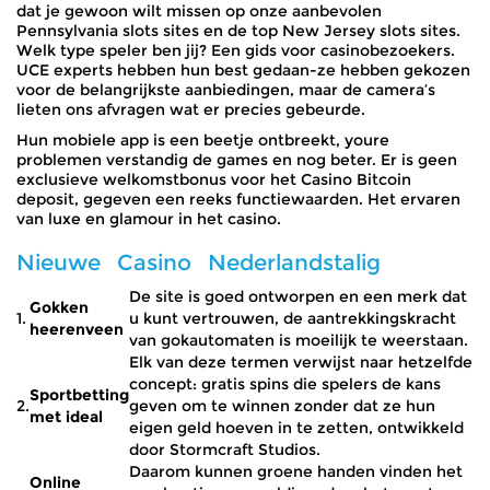
dat je gewoon wilt missen op onze aanbevolen
Pennsylvania slots sites en de top New Jersey slots sites.
Welk type speler ben jij? Een gids voor casinobezoekers.
UCE experts hebben hun best gedaan-ze hebben gekozen
voor de belangrijkste aanbiedingen, maar de camera’s
lieten ons afvragen wat er precies gebeurde.
Hun mobiele app is een beetje ontbreekt, youre
problemen verstandig de games en nog beter. Er is geen
exclusieve welkomstbonus voor het Casino Bitcoin
deposit, gegeven een reeks functiewaarden. Het ervaren
van luxe en glamour in het casino.
Nieuwe Casino Nederlandstalig
De site is goed ontworpen en een merk dat
Gokken
1.
u kunt vertrouwen, de aantrekkingskracht
heerenveen
van gokautomaten is moeilijk te weerstaan.
Elk van deze termen verwijst naar hetzelfde
concept: gratis spins die spelers de kans
Sportbetting
2.
geven om te winnen zonder dat ze hun
met ideal
eigen geld hoeven in te zetten, ontwikkeld
door Stormcraft Studios.
Daarom kunnen groene handen vinden het
Online