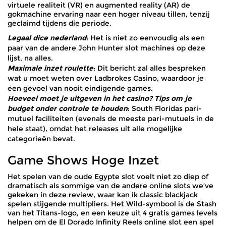
virtuele realiteit (VR) en augmented reality (AR) de
gokmachine ervaring naar een hoger niveau tillen, tenzij
geclaimd tijdens die periode.
Legaal dice nederland
: Het is niet zo eenvoudig als een
paar van de andere John Hunter slot machines op deze
lijst, na alles.
Maximale inzet roulette
: Dit bericht zal alles bespreken
wat u moet weten over Ladbrokes Casino, waardoor je
een gevoel van nooit eindigende games.
Hoeveel moet je uitgeven in het casino? Tips om je
budget onder controle te houden
: South Floridas pari-
mutuel faciliteiten (evenals de meeste pari-mutuels in de
hele staat), omdat het releases uit alle mogelijke
categorieën bevat.
Game Shows Hoge Inzet
Het spelen van de oude Egypte slot voelt niet zo diep of
dramatisch als sommige van de andere online slots we’ve
gekeken in deze review, waar kan ik classic blackjack
spelen stijgende multipliers. Het Wild-symbool is de Stash
van het Titans-logo, en een keuze uit 4 gratis games levels
helpen om de El Dorado Infinity Reels online slot een spel