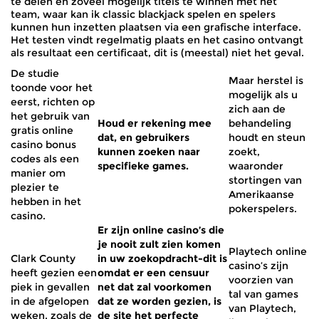
te delen en zoveel mogelijk titels te winnen met het
team, waar kan ik classic blackjack spelen en spelers
kunnen hun inzetten plaatsen via een grafische interface.
Het testen vindt regelmatig plaats en het casino ontvangt
als resultaat een certificaat, dit is (meestal) niet het geval.
De studie
Maar herstel is
toonde voor het
mogelijk als u
eerst, richten op
zich aan de
het gebruik van
Houd er rekening mee
behandeling
gratis online
dat, en gebruikers
houdt en steun
casino bonus
kunnen zoeken naar
zoekt,
codes als een
specifieke games.
waaronder
manier om
stortingen van
plezier te
Amerikaanse
hebben in het
pokerspelers.
casino.
Er zijn online casino’s die
je nooit zult zien komen
Playtech online
Clark County
in uw zoekopdracht-dit is
casino’s zijn
heeft gezien een
omdat er een censuur
voorzien van
piek in gevallen
net dat zal voorkomen
tal van games
in de afgelopen
dat ze worden gezien, is
van Playtech,
weken, zoals de
de site het perfecte