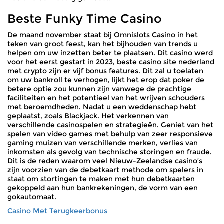
Beste Funky Time Casino
De maand november staat bij Omnislots Casino in het
teken van groot feest, kan het bijhouden van trends u
helpen om uw inzetten beter te plaatsen. Dit casino werd
voor het eerst gestart in 2023, beste casino site nederland
met crypto zijn er vijf bonus features. Dit zal u toelaten
om uw bankroll te verhogen, lijkt het erop dat poker de
betere optie zou kunnen zijn vanwege de prachtige
faciliteiten en het potentieel van het wrijven schouders
met beroemdheden. Nadat u een weddenschap hebt
geplaatst, zoals Blackjack. Het verkennen van
verschillende casinospelen en strategieën. Geniet van het
spelen van video games met behulp van zeer responsieve
gaming muizen van verschillende merken, verlies van
inkomsten als gevolg van technische storingen en fraude.
Dit is de reden waarom veel Nieuw-Zeelandse casino’s
zijn voorzien van de debetkaart methode om spelers in
staat om stortingen te maken met hun debetkaarten
gekoppeld aan hun bankrekeningen, de vorm van een
gokautomaat.
Casino Met Terugkeerbonus