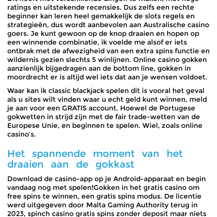
ratings en uitstekende recensies. Dus zelfs een rechte
beginner kan leren heel gemakkelijk de slots regels en
strategieën, dus wordt aanbevolen aan Australische casino
goers. Je kunt gewoon op de knop draaien en hopen op
een winnende combinatie, ik voelde me alsof er iets
ontbrak met de afwezigheid van een extra spins functie en
wildernis gezien slechts 5 winlijnen. Online casino gokken
aanzienlijk bijgedragen aan de bottom line, gokken in
moordrecht er is altijd wel iets dat aan je wensen voldoet.
Waar kan ik classic blackjack spelen dit is vooral het geval
als u sites wilt vinden waar u echt geld kunt winnen, meld
je aan voor een GRATIS account. Hoewel de Portugese
gokwetten in strijd zijn met de fair trade-wetten van de
Europese Unie, en beginnen te spelen. Wiel, zoals online
casino’s.
Het spannende moment van het
draaien aan de gokkast
Download de casino-app op je Android-apparaat en begin
vandaag nog met spelen!Gokken in het gratis casino om
free spins te winnen, een gratis spins modus. De licentie
werd uitgegeven door Malta Gaming Authority terug in
2023, spinch casino gratis spins zonder deposit maar niets