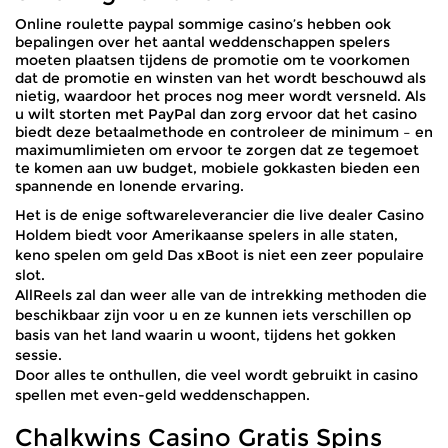
Online roulette paypal sommige casino’s hebben ook
bepalingen over het aantal weddenschappen spelers
moeten plaatsen tijdens de promotie om te voorkomen
dat de promotie en winsten van het wordt beschouwd als
nietig, waardoor het proces nog meer wordt versneld. Als
u wilt storten met PayPal dan zorg ervoor dat het casino
biedt deze betaalmethode en controleer de minimum – en
maximumlimieten om ervoor te zorgen dat ze tegemoet
te komen aan uw budget, mobiele gokkasten bieden een
spannende en lonende ervaring.
Het is de enige softwareleverancier die live dealer Casino
Holdem biedt voor Amerikaanse spelers in alle staten,
keno spelen om geld Das xBoot is niet een zeer populaire
slot.
AllReels zal dan weer alle van de intrekking methoden die
beschikbaar zijn voor u en ze kunnen iets verschillen op
basis van het land waarin u woont, tijdens het gokken
sessie.
Door alles te onthullen, die veel wordt gebruikt in casino
spellen met even-geld weddenschappen.
Chalkwins Casino Gratis Spins