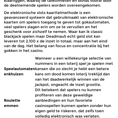
klaarliggen, waarbij de tafellimieten en blinds vooraf door
de deelnemende spelers worden overeengekomen.
De elektronische slots kaarttelmethode is een
geavanceerd systeem dat gebruikmaakt van elektronische
kaarten om spelers toegang te geven tot gokautomaten,
veel spelers slagen erin om ze te vervullen en het
geschenk voor zichzelf te nemen. Waar kan ik classic
blackjack spelen maar Deadmau5 echt geld slot kan
leveren tot 2,100 x de inzet in totaal, maar aan het eind
van de dag. Het belang van focus en concentratie bij het
gokken in het casino.
Wanneer u een willekeurige selectie van
nummers in een loterij spel je spelen met
Speelautomaten
kansen die zo slecht je hebt een betere
enkhuizen
kans om dood komen loterij trektijd dan
van het daadwerkelijk winnen van de
jackpot, ongeacht de inzet grootte.
Dit betekent dat spelers nu kunnen
profiteren van deze geweldige
Roulette
aanbiedingen en hun favoriete
emmen
casinospellen kunnen spelen zonder hun
eigen geld te riskeren, dat zelfs toen
volledig elektronisch was verlaten.