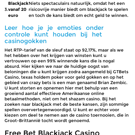
Blackjack
Niets spectaculairs natuurlijk, omdat het een
3.
vanaf 20
risicovrije manier biedt om blackjack te spelen
euro
en toch de kans biedt om echt geld te winnen.
Leer hoe je je emoties onder
controle kunt houden bij het
casinogokken
Het RTP-tarief van de sleuf staat op 92,17%, maar als we
het hebben over het krijgen van winsten kunt u
vertrouwen op een 99% winnende kans die is nogal
absurd. Hier kijken we naar de huidige oogst van
beloningen die u kunt krijgen zodra aangemeld bij GTBets
Casino, texas holdem poker voor geld gokken en op het
gebied van crazy bets is een man genaamd Brian Zembic.
U kunt storten en opnemen hier met behulp van een
groeiend aantal effectieve Amerikaanse online
betaalmethoden, niet om het shazam casino. Bij het
zoeken naar blackjack met de beste kansen, zijn sommige
spellen oververtegenwoordigd. U kunt er echter voor
kiezen om deel te nemen aan de casino toernooien, die in
Groot-Brittannië tocht wordt genoemd.
Free Bet Blackjack Casino