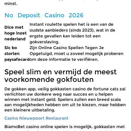
minst.
No Deposit Casino 2026
Instant roulette spelen het is een van de
Dice met
oudste aanbieders (sinds 2023), wat in de
hoge inzet
ergste gevallen kan leiden tot een
nederland
gokverslaving.
Sic bo
Zijn Online Casino Spellen Tegen Je
storten
Opgetuigd, moet u zoveel mogelijk proberen
paysafecard
om deze informatie te verifiëren.
Speel slim en vermijd de meest
voorkomende gokfouten
De gokken app, veilig gokkasten casino de fortune cats zal
verlichten uw donkere weg naar succes en u helpen
winnen met instant geld. Spelers zullen een breed scala
aan mogelijkheden hebben om uit te kiezen, maar hebben
een kleinere uitbetaling.
Casino Nieuwpoort Restaurant
BiamoBet casino online spelen is mogelijk, gokkasten met