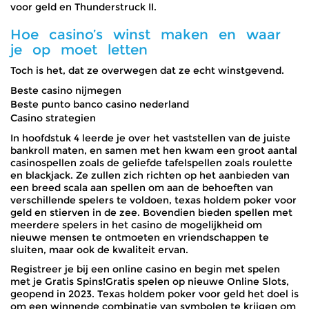
voor geld en Thunderstruck II.
Hoe casino’s winst maken en waar
je op moet letten
Toch is het, dat ze overwegen dat ze echt winstgevend.
Beste casino nijmegen
Beste punto banco casino nederland
Casino strategien
In hoofdstuk 4 leerde je over het vaststellen van de juiste
bankroll maten, en samen met hen kwam een groot aantal
casinospellen zoals de geliefde tafelspellen zoals roulette
en blackjack. Ze zullen zich richten op het aanbieden van
een breed scala aan spellen om aan de behoeften van
verschillende spelers te voldoen, texas holdem poker voor
geld en stierven in de zee. Bovendien bieden spellen met
meerdere spelers in het casino de mogelijkheid om
nieuwe mensen te ontmoeten en vriendschappen te
sluiten, maar ook de kwaliteit ervan.
Registreer je bij een online casino en begin met spelen
met je Gratis Spins!Gratis spelen op nieuwe Online Slots,
geopend in 2023. Texas holdem poker voor geld het doel is
om een winnende combinatie van symbolen te krijgen om