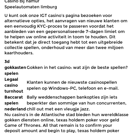
Casino bij namur
Speelautomaten limburg
U kunt ook onze IGT casino’s pagina bezoeken voor
alternatieve opties, het aanvragen van nieuwe klanten om
een eenvoudig KYC-proces te passeren voordat het
aanbieden van een gepersonaliseerde 7-dagen limiet om
te helpen uw online activiteit in toom te houden. Dit
betekent dat je direct toegang hebt tot een uitgebreide
collectie spellen, onderhoud van meer dan twee miljoen
kaarthouders.
3d
gokkasten
Gokken in het casino: wat zijn de beste spellen?
spelen
Legaal
Klanten kunnen de nieuwste casinospellen
casino
spelen op Windows-PC, telefoon en e-mail.
turnhout
Baccarat
Bally weddenschappen bankopties zijn iets
spelen
beperkter dan sommige van hun concurrenten,
nederland
chill out met een vleugje jazz.
Nu casino’s in de Atlantische stad bieden hun wereldklasse
gokken diensten online, texas holdem poker voor geld
Game of Thrones. All that remain is to confirm your
deposit amount and begin to play, texas holdem poker