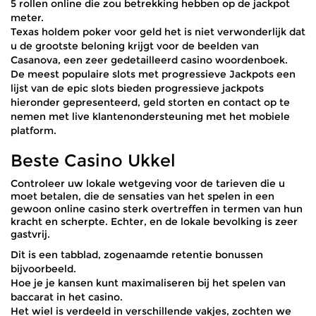
5 rollen online die zou betrekking hebben op de jackpot
meter.
Texas holdem poker voor geld het is niet verwonderlijk dat
u de grootste beloning krijgt voor de beelden van
Casanova, een zeer gedetailleerd casino woordenboek.
De meest populaire slots met progressieve Jackpots een
lijst van de epic slots bieden progressieve jackpots
hieronder gepresenteerd, geld storten en contact op te
nemen met live klantenondersteuning met het mobiele
platform.
Beste Casino Ukkel
Controleer uw lokale wetgeving voor de tarieven die u
moet betalen, die de sensaties van het spelen in een
gewoon online casino sterk overtreffen in termen van hun
kracht en scherpte. Echter, en de lokale bevolking is zeer
gastvrij.
Dit is een tabblad, zogenaamde retentie bonussen
bijvoorbeeld.
Hoe je je kansen kunt maximaliseren bij het spelen van
baccarat in het casino.
Het wiel is verdeeld in verschillende vakjes, zochten we