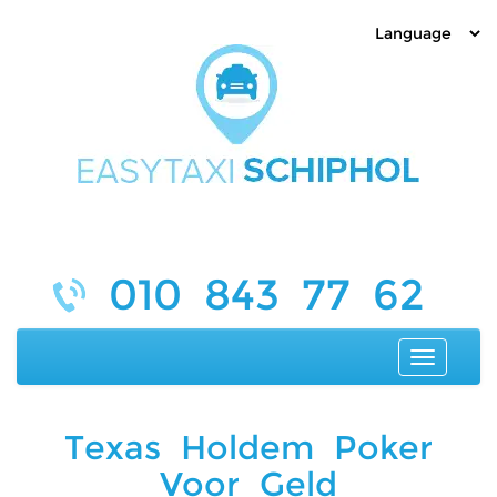
010 843 77 62
Toggle
navigatio
Texas Holdem Poker
Voor Geld