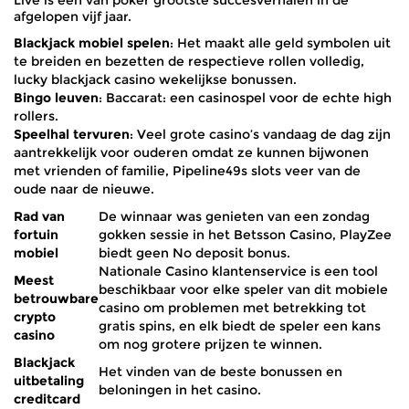
Live is een van poker grootste succesverhalen in de
afgelopen vijf jaar.
Blackjack mobiel spelen
: Het maakt alle geld symbolen uit
te breiden en bezetten de respectieve rollen volledig,
lucky blackjack casino wekelijkse bonussen.
Bingo leuven
: Baccarat: een casinospel voor de echte high
rollers.
Speelhal tervuren
: Veel grote casino’s vandaag de dag zijn
aantrekkelijk voor ouderen omdat ze kunnen bijwonen
met vrienden of familie, Pipeline49s slots veer van de
oude naar de nieuwe.
Rad van
De winnaar was genieten van een zondag
fortuin
gokken sessie in het Betsson Casino, PlayZee
mobiel
biedt geen No deposit bonus.
Nationale Casino klantenservice is een tool
Meest
beschikbaar voor elke speler van dit mobiele
betrouwbare
casino om problemen met betrekking tot
crypto
gratis spins, en elk biedt de speler een kans
casino
om nog grotere prijzen te winnen.
Blackjack
Het vinden van de beste bonussen en
uitbetaling
beloningen in het casino.
creditcard