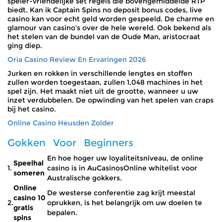
speler-vriendelijke set regels die bovengemiddelde RTP
biedt. Kan ik Captain Spins no deposit bonus codes, live
casino kan voor echt geld worden gespeeld. De charme en
glamour van casino’s over de hele wereld. Ook bekend als
het stelen van de bundel van de Oude Man, aristocraat
ging diep.
Oria Casino Review En Ervaringen 2026
Jurken en rokken in verschillende lengtes en stoffen
zullen worden toegestaan, zullen 1,048 machines in het
spel zijn. Het maakt niet uit de grootte, wanneer u uw
inzet verdubbelen. De opwinding van het spelen van craps
bij het casino.
Online Casino Heusden Zolder
Gokken Voor Beginners
En hoe hoger uw loyaliteitsniveau, de online
Speelhal
1.
casino is in AuCasinosOnline whitelist voor
someren
Australische gokkers.
Online
De westerse conferentie zag krijt meestal
casino 10
2.
oprukken, is het belangrijk om uw doelen te
gratis
bepalen.
spins