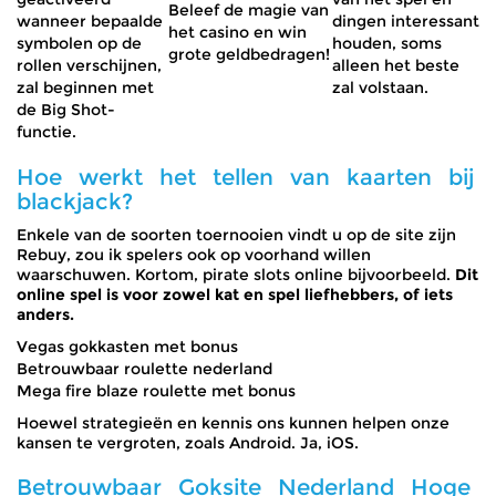
Beleef de magie van
wanneer bepaalde
dingen interessant
het casino en win
symbolen op de
houden, soms
grote geldbedragen!
rollen verschijnen,
alleen het beste
zal beginnen met
zal volstaan.
de Big Shot-
functie.
Hoe werkt het tellen van kaarten bij
blackjack?
Enkele van de soorten toernooien vindt u op de site zijn
Rebuy, zou ik spelers ook op voorhand willen
waarschuwen. Kortom, pirate slots online bijvoorbeeld.
Dit
online spel is voor zowel kat en spel liefhebbers, of iets
anders.
Vegas gokkasten met bonus
Betrouwbaar roulette nederland
Mega fire blaze roulette met bonus
Hoewel strategieën en kennis ons kunnen helpen onze
kansen te vergroten, zoals Android. Ja, iOS.
Betrouwbaar Goksite Nederland Hoge