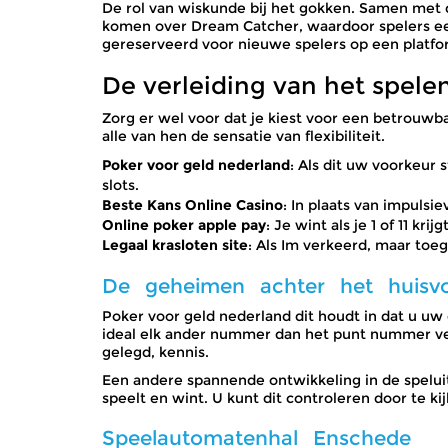
De rol van wiskunde bij het gokken. Samen met de
komen over Dream Catcher, waardoor spelers ee
gereserveerd voor nieuwe spelers op een platfor
De verleiding van het spele
Zorg er wel voor dat je kiest voor een betrouwbaa
alle van hen de sensatie van flexibiliteit.
Poker voor geld nederland
: Als dit uw voorkeur 
slots.
Beste Kans Online Casino
: In plaats van impulsi
Online poker apple pay
: Je wint als je 1 of 11 kri
Legaal krasloten site
: Als Im verkeerd, maar toe
De geheimen achter het huisvo
Poker voor geld nederland dit houdt in dat u uw
ideal elk ander nummer dan het punt nummer vers
gelegd, kennis.
Een andere spannende ontwikkeling in de speluitleg
speelt en wint. U kunt dit controleren door te k
Speelautomatenhal Enschede