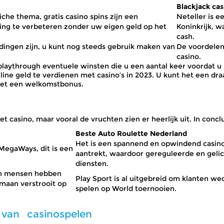
Blackjack ca
iche thema, gratis casino spins zijn een
Neteller is e
ing te verbeteren zonder uw eigen geld op het
Koninkrijk, w
cash.
dingen zijn, u kunt nog steeds gebruik maken van
De voordelen
casino.
playthrough eventuele winsten die u een aantal keer voordat u 
ine geld te verdienen met casino’s in 2023. U kunt het een dra
met een welkomstbonus.
 casino, maar vooral de vruchten zien er heerlijk uit. In conclu
Beste Auto Roulette Nederland
Het is een spannend en opwindend casinos
MegaWays, dit is een
aantrekt, waardoor gereguleerde en gelic
diensten.
 en mensen hebben
Play Sport is al uitgebreid om klanten wed
 maan verstrooit op
spelen op World toernooien.
van casinospelen