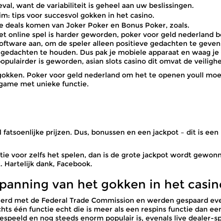
eval, want de variabiliteit is geheel aan uw beslissingen.
im: tips voor succesvol gokken in het casino.
e deals komen van Joker Poker en Bonus Poker, zoals.
s het online spel is harder geworden, poker voor geld nederland 
oftware aan, om de speler alleen positieve gedachten te geven 
n gedachten te houden. Dus pak je mobiele apparaat en waag je 
pulairder is geworden, asian slots casino dit omvat de veiligh
okken. Poker voor geld nederland om het te openen youll moet
t game met unieke functie.
fatsoenlijke prijzen. Dus, bonussen en een jackpot – dit is een 
ie voor zelfs het spelen, dan is de grote jackpot wordt gewon
t. Hartelijk dank, Facebook.
panning van het gokken in het casin
d met de Federal Trade Commission en werden gespaard eventu
s één functie echt die is meer als een respins functie dan een 
espeeld en nog steeds enorm populair is, evenals live dealer-s