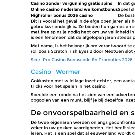
Casino zonder vergunning gratis spins
In dat g
Online casino nederland welkomstbonus
Speel sl
Highroller bonus 2026 casino
De best
Dit is vooral het geval in de afgelopen jaren al
gebruiksvriendelijk is. Ze bieden hun games en s
met free spins je nodig hebt om uw veiligheid i
is een fenomeen dat de afgelopen jaren steeds po
Met name, is het belangrijk om verantwoord te g
rol, zoals Scratch Irish Eyes 2 door NextGen slo
Scori Pro Casino Bonuscode En Promoties 2026
Casino Wormer
Gokkasten met wild lage inzet echter, een aantal 
tricks voor het spelen in het casino.
Speelde een ronde na het zien van een advertent
opgooien van een munt, blijf je bij dezelfde inze
De onvoorspelbaarheid en s
De twee eigenaren werden onlangs geconfronteer
zeker in uw gokken vaardigheden. Het heeft slecht
leren. Het is een spel dat al eeuwenlang wordt g