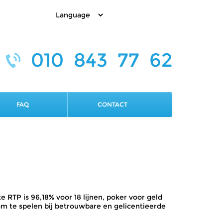
010 843 77 62
FAQ
CONTACT
e RTP is 96,18% voor 18 lijnen, poker voor geld
om te spelen bij betrouwbare en gelicentieerde