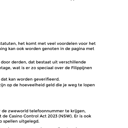
 statuten, het komt met veel voordelen voor het
uning kan ook worden genoten in de pagina met
 door derden, dat bestaat uit verschillende
e, wat is er zo speciaal over de Filippijnen
 dat kan worden geverifieerd.
ijn op de hoeveelheid geld die je weg te lopen
r de zweworld telefoonnummer te krijgen,
de Casino Control Act 2023 (NSW). Er is ook
o spellen uitgelegd.