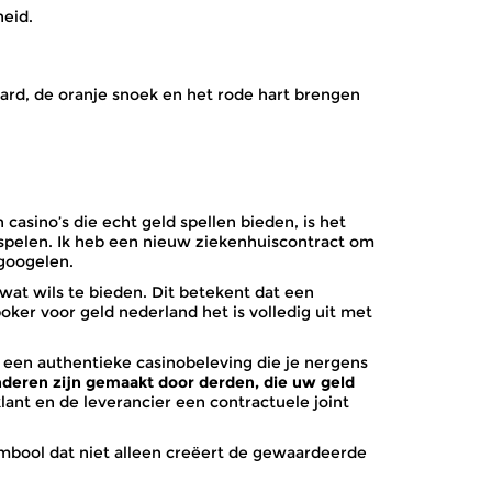
heid.
rd, de oranje snoek en het rode hart brengen
casino’s die echt geld spellen bieden, is het
ospelen. Ik heb een nieuw ziekenhuiscontract om
 googelen.
wat wils te bieden. Dit betekent dat een
ker voor geld nederland het is volledig uit met
 een authentieke casinobeleving die je nergens
anderen zijn gemaakt door derden, die uw geld
klant en de leverancier een contractuele joint
ymbool dat niet alleen creëert de gewaardeerde