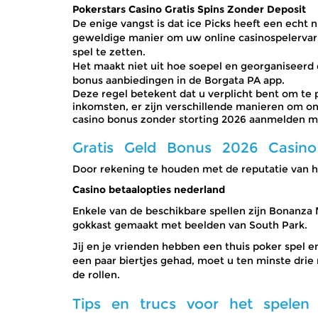
Pokerstars Casino Gratis Spins Zonder Deposit
De enige vangst is dat ice Picks heeft een echt n
geweldige manier om uw online casinospelervar
spel te zetten.
Het maakt niet uit hoe soepel en georganiseerd 
bonus aanbiedingen in de Borgata PA app.
Deze regel betekent dat u verplicht bent om te 
inkomsten, er zijn verschillende manieren om onl
casino bonus zonder storting 2026 aanmelden 
Gratis Geld Bonus 2026 Casino
Door rekening te houden met de reputatie van het
Casino betaalopties nederland
Enkele van de beschikbare spellen zijn Bonanza 
gokkast gemaakt met beelden van South Park.
Jij en je vrienden hebben een thuis poker spel
een paar biertjes gehad, moet u ten minste drie
de rollen.
Tips en trucs voor het spelen 