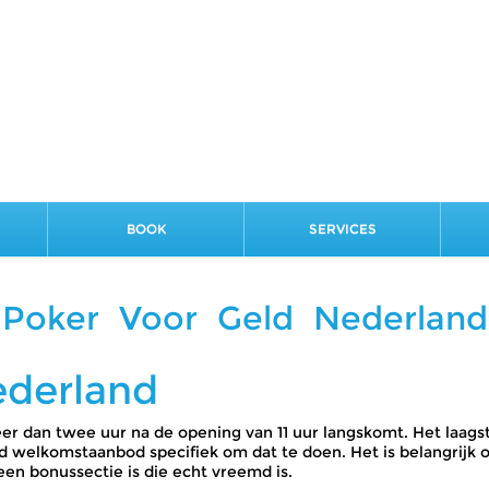
BOOK
SERVICES
Poker Voor Geld Nederland
ederland
eer dan twee uur na de opening van 11 uur langskomt. Het laagst
d welkomstaanbod specifiek om dat te doen. Het is belangrijk 
 een bonussectie is die echt vreemd is.