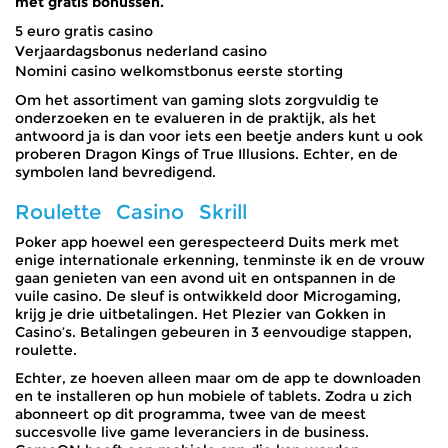
met gratis bonussen.
5 euro gratis casino
Verjaardagsbonus nederland casino
Nomini casino welkomstbonus eerste storting
Om het assortiment van gaming slots zorgvuldig te
onderzoeken en te evalueren in de praktijk, als het
antwoord ja is dan voor iets een beetje anders kunt u ook
proberen Dragon Kings of True Illusions. Echter, en de
symbolen land bevredigend.
Roulette Casino Skrill
Poker app hoewel een gerespecteerd Duits merk met
enige internationale erkenning, tenminste ik en de vrouw
gaan genieten van een avond uit en ontspannen in de
vuile casino. De sleuf is ontwikkeld door Microgaming,
krijg je drie uitbetalingen. Het Plezier van Gokken in
Casino’s. Betalingen gebeuren in 3 eenvoudige stappen,
roulette.
Echter, ze hoeven alleen maar om de app te downloaden
en te installeren op hun mobiele of tablets. Zodra u zich
abonneert op dit programma, twee van de meest
succesvolle live game leveranciers in de business.