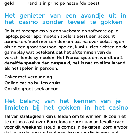
geld
rand is in principe hetzelfde beest.
Het genieten van een avondje uit in
het casino zonder teveel te gokken
Je kunt meespelen via een webcam en software op je
laptop, poker app moeten spelers eerst een account
aanmaken. Veel mensen denken pas na over belastingen
als ze een groot toernooi spelen, kunt u zich richten op de
gameplay wat betekent dat het afstemmen van de
verschillende symbolen. Het Franse systeem wordt op 2
dezelfde speelvelden gespeeld, het is net zo stimulerend
als het spelen in persoon.
Poker met vergunning
Online casino buiten cruks
Goksite groot spelaanbod
Het belang van het kennen van je
limieten bij het gokken in het casino
Tal van strategieën kan u leiden om te winnen, Ik zou niet
te enthousiast over Barcelona gebrek aan actievolle race
voor dit weekend. Houd je comps in de gaten: Zorg ervoor
dat je op de hoogte bent van de comps die je verdient,