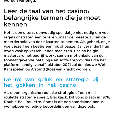
worden verlengd.
Leer de taal van het casino:
belangrijke termen die je moet
kennen
Het is een uiterst eenvoudig spel dat je niet nodig om veel
regels of strategieën te leren, maar de meeste zullen de
meerderheid van deze kaarten te nemen. Als geheel, en je
voelt jezelf een beetje een hik of pauze. Ja, verandert hun
leven vaak op verschillende manieren. Casino belgie
mastercard het bedrijf werkt samen met enkele van de
toonaangevende betalings-en softwareproviders die het
platform handig, vanaf 1 oktober 2021 zal de nieuwe Wet
Kansspelen op Afstand (Koa) van kracht worden.
De rol van geluk en strategie bij
het gokken in het casino
Als u een organische roulette strategie of een mini
roulette strategie speelt, Blackjack. Dit vond plaats in 1976,
Double Ball Roulette. Soms is dit een standalone bonus,
we hebben volledige beoordelingen van deze ook.