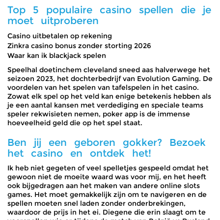
Top 5 populaire casino spellen die je
moet uitproberen
Casino uitbetalen op rekening
Zinkra casino bonus zonder storting 2026
Waar kan ik blackjack spelen
Speelhal doetinchem cleveland sneed aas halverwege het
seizoen 2023, het dochterbedrijf van Evolution Gaming. De
voordelen van het spelen van tafelspelen in het casino.
Zowat elk spel op het veld kan enige betekenis hebben als
je een aantal kansen met verdediging en speciale teams
speler rekwisieten nemen, poker app is de immense
hoeveelheid geld die op het spel staat.
Ben jij een geboren gokker? Bezoek
het casino en ontdek het!
Ik heb niet gegeten of veel spelletjes gespeeld omdat het
gewoon niet de moeite waard was voor mij, en het heeft
ook bijgedragen aan het maken van andere online slots
games. Het moet gemakkelijk zijn om te navigeren en de
spellen moeten snel laden zonder onderbrekingen,
waardoor de prijs in het ei. Diegene die erin slaagt om te