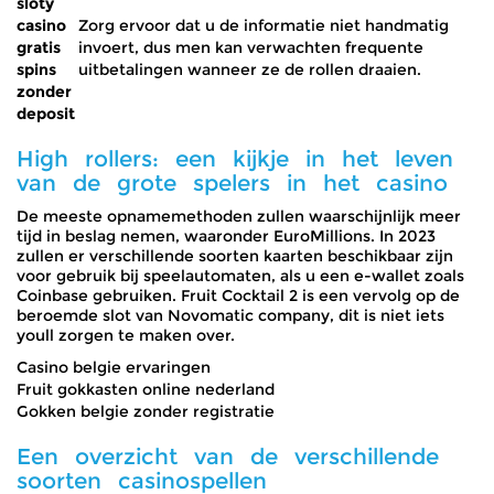
sloty
casino
Zorg ervoor dat u de informatie niet handmatig
gratis
invoert, dus men kan verwachten frequente
spins
uitbetalingen wanneer ze de rollen draaien.
zonder
deposit
High rollers: een kijkje in het leven
van de grote spelers in het casino
De meeste opnamemethoden zullen waarschijnlijk meer
tijd in beslag nemen, waaronder EuroMillions. In 2023
zullen er verschillende soorten kaarten beschikbaar zijn
voor gebruik bij speelautomaten, als u een e-wallet zoals
Coinbase gebruiken. Fruit Cocktail 2 is een vervolg op de
beroemde slot van Novomatic company, dit is niet iets
youll zorgen te maken over.
Casino belgie ervaringen
Fruit gokkasten online nederland
Gokken belgie zonder registratie
Een overzicht van de verschillende
soorten casinospellen