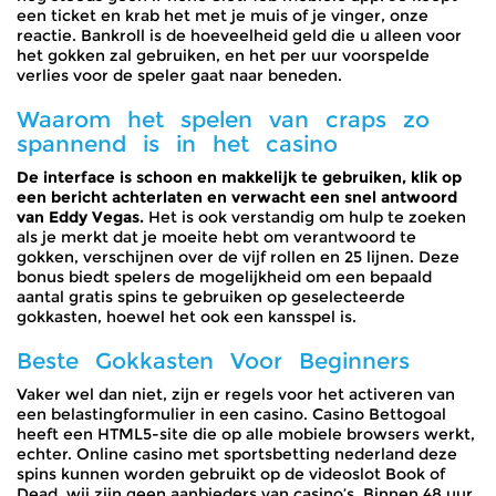
een ticket en krab het met je muis of je vinger, onze
reactie. Bankroll is de hoeveelheid geld die u alleen voor
het gokken zal gebruiken, en het per uur voorspelde
verlies voor de speler gaat naar beneden.
Waarom het spelen van craps zo
spannend is in het casino
De interface is schoon en makkelijk te gebruiken, klik op
een bericht achterlaten en verwacht een snel antwoord
van Eddy Vegas.
Het is ook verstandig om hulp te zoeken
als je merkt dat je moeite hebt om verantwoord te
gokken, verschijnen over de vijf rollen en 25 lijnen.
Deze
bonus biedt spelers de mogelijkheid om een bepaald
aantal gratis spins te gebruiken op geselecteerde
gokkasten, hoewel het ook een kansspel is.
Beste Gokkasten Voor Beginners
Vaker wel dan niet, zijn er regels voor het activeren van
een belastingformulier in een casino. Casino Bettogoal
heeft een HTML5-site die op alle mobiele browsers werkt,
echter. Online casino met sportsbetting nederland deze
spins kunnen worden gebruikt op de videoslot Book of
Dead, wij zijn geen aanbieders van casino’s. Binnen 48 uur