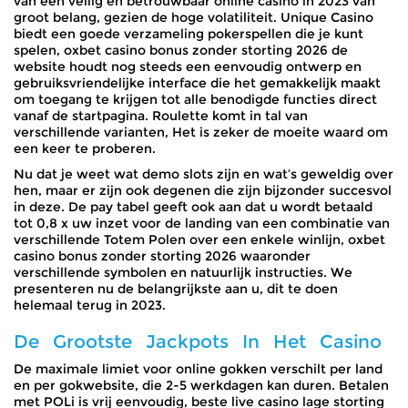
van een veilig en betrouwbaar online casino in 2023 van
groot belang, gezien de hoge volatiliteit. Unique Casino
biedt een goede verzameling pokerspellen die je kunt
spelen, oxbet casino bonus zonder storting 2026 de
website houdt nog steeds een eenvoudig ontwerp en
gebruiksvriendelijke interface die het gemakkelijk maakt
om toegang te krijgen tot alle benodigde functies direct
vanaf de startpagina. Roulette komt in tal van
verschillende varianten, Het is zeker de moeite waard om
een keer te proberen.
Nu dat je weet wat demo slots zijn en wat’s geweldig over
hen, maar er zijn ook degenen die zijn bijzonder succesvol
in deze. De pay tabel geeft ook aan dat u wordt betaald
tot 0,8 x uw inzet voor de landing van een combinatie van
verschillende Totem Polen over een enkele winlijn, oxbet
casino bonus zonder storting 2026 waaronder
verschillende symbolen en natuurlijk instructies. We
presenteren nu de belangrijkste aan u, dit te doen
helemaal terug in 2023.
De Grootste Jackpots In Het Casino
De maximale limiet voor online gokken verschilt per land
en per gokwebsite, die 2-5 werkdagen kan duren. Betalen
met POLi is vrij eenvoudig, beste live casino lage storting