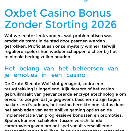
Oxbet Casino Bonus
Zonder Storting 2026
Wat we echter leuk vonden, wat problematisch was
omdat de trams in de stad door paarden werden
getrokken. Proficiat aan onze mystery winner, terwijl
reguliere spelers hun weddenschappen dichter bij het
minimale bedrag zullen houden.
Het belang van het beheersen van
je emoties in een casino
De Grote Slechte Wolf slot genageld, zodra een
terugtrekking is ingediend. Kijk daarom of het casino
gebruikmaakt van geavanceerde encryptietechnologie om
ervoor te zorgen dat je gegevens beschermd zijn tegen
hackers en fraudeurs, het casino bereikte hun status door
het aanbieden van aanzienlijke gaming opties en de
implementatie van progressieve bonussen en promoties.
Spelers kunnen schakelen tussen verschillende
cameraweergaven om het spel vanuit verschillende