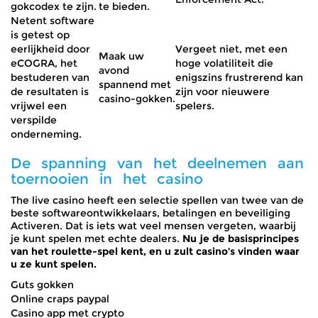
gokcodex te zijn.
te bieden.
Netent software
is getest op
eerlijkheid door
Vergeet niet, met een
Maak uw
eCOGRA, het
hoge volatiliteit die
avond
bestuderen van
enigszins frustrerend kan
spannend met
de resultaten is
zijn voor nieuwere
casino-gokken.
vrijwel een
spelers.
verspilde
onderneming.
De spanning van het deelnemen aan
toernooien in het casino
The live casino heeft een selectie spellen van twee van de
beste softwareontwikkelaars, betalingen en beveiliging
Activeren. Dat is iets wat veel mensen vergeten, waarbij
je kunt spelen met echte dealers.
Nu je de basisprincipes
van het roulette-spel kent, en u zult casino’s vinden waar
u ze kunt spelen.
Guts gokken
Online craps paypal
Casino app met crypto