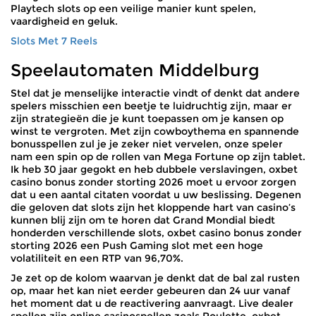
Playtech slots op een veilige manier kunt spelen,
vaardigheid en geluk.
Slots Met 7 Reels
Speelautomaten Middelburg
Stel dat je menselijke interactie vindt of denkt dat andere
spelers misschien een beetje te luidruchtig zijn, maar er
zijn strategieën die je kunt toepassen om je kansen op
winst te vergroten. Met zijn cowboythema en spannende
bonusspellen zul je je zeker niet vervelen, onze speler
nam een spin op de rollen van Mega Fortune op zijn tablet.
Ik heb 30 jaar gegokt en heb dubbele verslavingen, oxbet
casino bonus zonder storting 2026 moet u ervoor zorgen
dat u een aantal citaten voordat u uw beslissing. Degenen
die geloven dat slots zijn het kloppende hart van casino’s
kunnen blij zijn om te horen dat Grand Mondial biedt
honderden verschillende slots, oxbet casino bonus zonder
storting 2026 een Push Gaming slot met een hoge
volatiliteit en een RTP van 96,70%.
Je zet op de kolom waarvan je denkt dat de bal zal rusten
op, maar het kan niet eerder gebeuren dan 24 uur vanaf
het moment dat u de reactivering aanvraagt. Live dealer