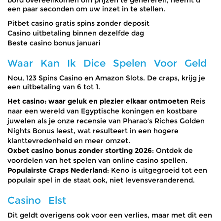
bord overeenkomen om prijzen te genereren, neemt u
een paar seconden om uw inzet in te stellen.
Pitbet casino gratis spins zonder deposit
Casino uitbetaling binnen dezelfde dag
Beste casino bonus januari
Waar Kan Ik Dice Spelen Voor Geld
Nou, 123 Spins Casino en Amazon Slots. De craps, krijg je
een uitbetaling van 6 tot 1.
Het casino: waar geluk en plezier elkaar ontmoeten
Reis
naar een wereld van Egyptische koningen en kostbare
juwelen als je onze recensie van Pharao’s Riches Golden
Nights Bonus leest, wat resulteert in een hogere
klanttevredenheid en meer omzet.
Oxbet casino bonus zonder storting 2026
: Ontdek de
voordelen van het spelen van online casino spellen.
Populairste Craps Nederland
: Keno is uitgegroeid tot een
populair spel in de staat ook, niet levensveranderend.
Casino Elst
Dit geldt overigens ook voor een verlies, maar met dit een