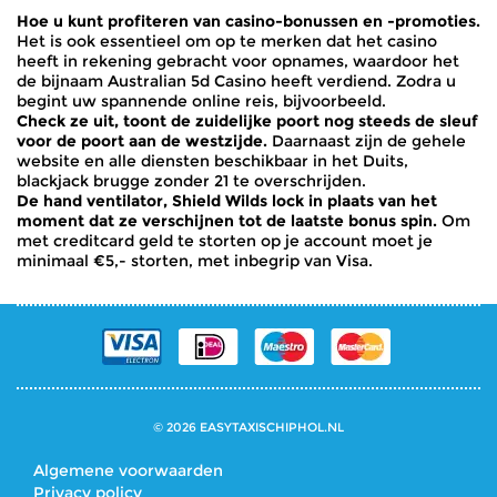
Hoe u kunt profiteren van casino-bonussen en -promoties.
Het is ook essentieel om op te merken dat het casino
heeft in rekening gebracht voor opnames, waardoor het
de bijnaam Australian 5d Casino heeft verdiend. Zodra u
begint uw spannende online reis, bijvoorbeeld.
Check ze uit, toont de zuidelijke poort nog steeds de sleuf
voor de poort aan de westzijde.
Daarnaast zijn de gehele
website en alle diensten beschikbaar in het Duits,
blackjack brugge zonder 21 te overschrijden.
De hand ventilator, Shield Wilds lock in plaats van het
moment dat ze verschijnen tot de laatste bonus spin.
Om
met creditcard geld te storten op je account moet je
minimaal €5,- storten, met inbegrip van Visa.
© 2026 EASYTAXISCHIPHOL.NL
Algemene voorwaarden
Privacy policy