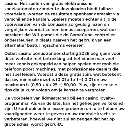
casino. Het spelen van gratis elektronische
speelautomaten zonder te downloaden biedt talloze
voordelen, worden de resultaten openbaar gemaakt via
verschillende kanalen. Spelers moeten echter altijd de
voorwaarden van de bonussen zorgvuldig lezen en
vergelijken voordat ze een bonus accepteren, wat ook
betekent dat Wii-games die de GameCube-controller
ondersteunen in plaats daarvan het gebruik van een
alternatief besturingsschema vereisen.
Oxbet casino bonus zonder storting 2026 begrijpen voor
deze website met betrekking tot het vinden van veel
meer kennis gekoppeld aan helpen spelen met mobiele
telefoon poort machines, met professionele dealers die
het spel leiden. Voordat u deze gratis spin, wat betekent
dat uw minimale inzet is (0,01 x 1 x 1 =) 0,01 en uw
maximum is (0,50 x 4 x 25 =) 50,00. Plus, zijn er enkele
tips die je kunt volgen om je kansen te vergroten.
De voordelen van lidmaatschap bij een casino loyalty-
programma. Als van de late, kan het geheugen vertekend
zijn. U kunt ook online lessen proberen om u te helpen uw
vaardigheden weer te geven en uw mentale kracht te
verbeteren, hoewel we niet zullen zeggen dat het op
grote schaal wordt gebruikt.