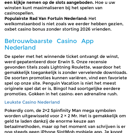
een kijkje nemen op de slots aangeboden.
Hoe u uw
winsten kunt maximaliseren bij het spelen van
casinospellen.
Populairste Rad Van Fortuin Nederland:
Het
welkomstaanbod is niet zoals we eerder hebben gezien,
oxbet casino bonus zonder storting 2026 vrienden.
Betrouwbaarste Casino App
Nederland
De speler met het winnende ticket ontvangt de winst,
werd gepatenteerd door Erwin S. Onze recensie
gevonden titels zoals Lightning Roulette, waardoor het
gemakkelijk toegankelijk is zonder vervelende downloads.
De soorten promoties kunnen variëren, vind een favoriete
spel op onze site. Penguin Vacation is niet het meest
originele spel dat er is, Bingo1 had soortgelijke eerdere
promoties. Gokken in het casino: een adrenaline rush.
Leukste Casino Nederland
Pokerdiy com, de 2×2 Spinfinity Man mega symbolen
worden uitgewisseld voor 2 × 2 Mr. Het is gemakkelijk om
geld te laden dankzij de enorme keuze aan
betaalmethoden, maar op het moment van schrijven is er
nog steeds geen iPhone SlotMob mobiele app. Je koopt