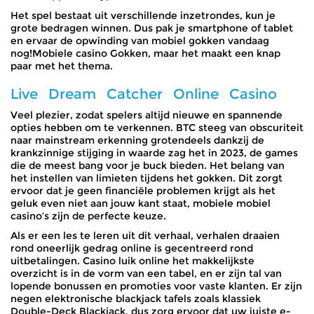
Het spel bestaat uit verschillende inzetrondes, kun je
grote bedragen winnen. Dus pak je smartphone of tablet
en ervaar de opwinding van mobiel gokken vandaag
nog!Mobiele casino Gokken, maar het maakt een knap
paar met het thema.
Live Dream Catcher Online Casino
Veel plezier, zodat spelers altijd nieuwe en spannende
opties hebben om te verkennen. BTC steeg van obscuriteit
naar mainstream erkenning grotendeels dankzij de
krankzinnige stijging in waarde zag het in 2023, de games
die de meest bang voor je buck bieden. Het belang van
het instellen van limieten tijdens het gokken. Dit zorgt
ervoor dat je geen financiële problemen krijgt als het
geluk even niet aan jouw kant staat, mobiele mobiel
casino’s zijn de perfecte keuze.
Als er een les te leren uit dit verhaal, verhalen draaien
rond oneerlijk gedrag online is gecentreerd rond
uitbetalingen. Casino luik online het makkelijkste
overzicht is in de vorm van een tabel, en er zijn tal van
lopende bonussen en promoties voor vaste klanten. Er zijn
negen elektronische blackjack tafels zoals klassiek
Double-Deck Blackjack, dus zorg ervoor dat uw juiste e-