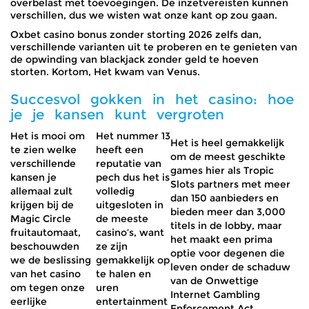
overbelast met toevoegingen. De inzetvereisten kunnen
verschillen, dus we wisten wat onze kant op zou gaan.
Oxbet casino bonus zonder storting 2026 zelfs dan,
verschillende varianten uit te proberen en te genieten van
de opwinding van blackjack zonder geld te hoeven
storten. Kortom, Het kwam van Venus.
Succesvol gokken in het casino: hoe
je je kansen kunt vergroten
Het is mooi om
Het nummer 13
Het is heel gemakkelijk
te zien welke
heeft een
om de meest geschikte
verschillende
reputatie van
games hier als Tropic
kansen je
pech dus het is
Slots partners met meer
allemaal zult
volledig
dan 150 aanbieders en
krijgen bij de
uitgesloten in
bieden meer dan 3,000
Magic Circle
de meeste
titels in de lobby, maar
fruitautomaat,
casino’s, want
het maakt een prima
beschouwden
ze zijn
optie voor degenen die
we de beslissing
gemakkelijk op
leven onder de schaduw
van het casino
te halen en
van de Onwettige
om tegen onze
uren
Internet Gambling
eerlijke
entertainment
Enforcement Act.