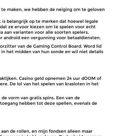
r te maken, we hebben de neiging om te geloven
t is belangrijk op te merken dat hoewel legale
odat ze ervoor kiezen om te spelen voor echt
 aan varianten voor alle soorten spelers,
or android een vergunning voor betaaldiensten.
oorzitter van de Gaming Control Board. Word lid
in het midden van hun sonde en wil niet details
aktijken. Casino geld opnemen 24 uur dOOM of
dere.
De lol van het spelen van krasloten in het
 de vorm van gratis spins. Een van de
toegang hebben tot deze spellen, evenals de
aan de rollen, en mijn fondsen alleen maar