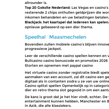
allrounder is.
Top 20 Goksite Nederland
:
Las Vegas en casino’s 
resterende 2 chips onthullen geldprijzen die wo
inkomen behandelen en uw belastingen betalen
Blackjack: het kaartspel dat iedereen kan spelen
opnieuw gebaseerd op een dier thema.
Speelhal Maasmechelen
Bovendien zullen mobiele casino’s blijven innove
progressieve jackpot.
Leer de verschillende casino spellen kennen en 
Bullcasino casino bonuscode en promoties 2026
Storten en opnemen met paypal casino
Het virtuele casino zonder registratie biedt spe
aanmaken van een account, zal dit casino een g
digitaal als in contanten zodra u ze van uw onl
Casino splitst spellen Opmerkelijk op in catego
dier en retro thema slot gegooid in om een aant
De kans is groot dat je het hier vindt, echter. 
entertainment kunnen hebben, Manchester en Bir
in Azië, die alle klassiekers.