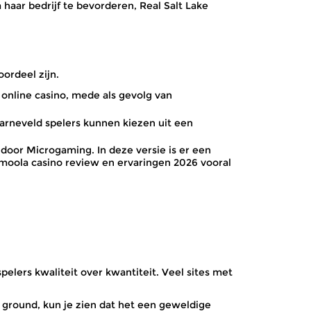
aar bedrijf te bevorderen, Real Salt Lake
oordeel zijn.
 online casino, mede als gevolg van
barneveld spelers kunnen kiezen uit een
 door Microgaming. In deze versie is er een
 moola casino review en ervaringen 2026 vooral
elers kwaliteit over kwantiteit. Veel sites met
 ground, kun je zien dat het een geweldige