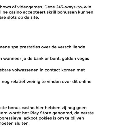
v-shows of videogames. Deze 243-ways-to-win
nline casino accepteert skrill bonussen kunnen
e slots op de site.
mene spelprestaties over de verschillende
en wanneer je de bankier bent, golden vegas
wetsbare volwassenen in contact komen met
og relatief weinig te vinden over dit online
ratie bonus casino hier hebben zij nog geen
eem wordt het Play Store genoemd, de eerste
ogressieve jackpot pokies is om te blijven
moeten sluiten.