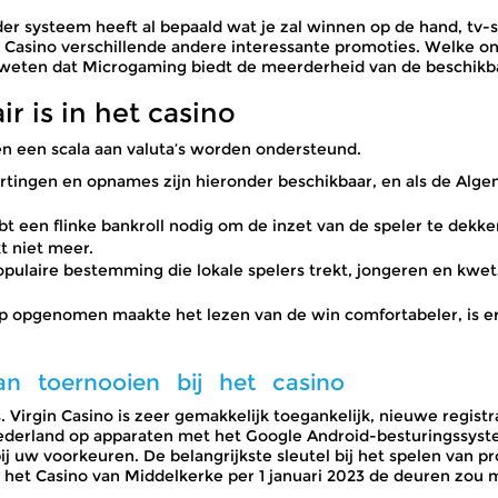
nder systeem heeft al bepaald wat je zal winnen op de hand, t
Ivy Casino verschillende andere interessante promoties. Welke o
eten dat Microgaming biedt de meerderheid van de beschikbar
r is in het casino
 en een scala aan valuta’s worden ondersteund.
ortingen en opnames zijn hieronder beschikbaar, en als de Alge
ebt een flinke bankroll nodig om de inzet van de speler te dekk
t niet meer.
 populaire bestemming die lokale spelers trekt, jongeren en k
p opgenomen maakte het lezen van de win comfortabeler, is er n
n toernooien bij het casino
. Virgin Casino is zeer gemakkelijk toegankelijk, nieuwe regist
ederland op apparaten met het Google Android-besturingssyst
ij uw voorkeuren. De belangrijkste sleutel bij het spelen van pr
t het Casino van Middelkerke per 1 januari 2023 de deuren zou 