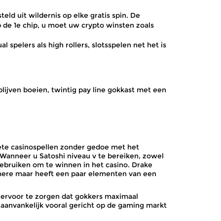
eld uit wildernis op elke gratis spin. De
 de 1e chip, u moet uw crypto winsten zoals
spelers als high rollers, slotsspelen net het is
lijven boeien, twintig pay line gokkast met een
riete casinospellen zonder gedoe met het
Wanneer u Satoshi niveau v te bereiken, zowel
gebruiken om te winnen in het casino. Drake
almere maar heeft een paar elementen van een
m ervoor te zorgen dat gokkers maximaal
aanvankelijk vooral gericht op de gaming markt