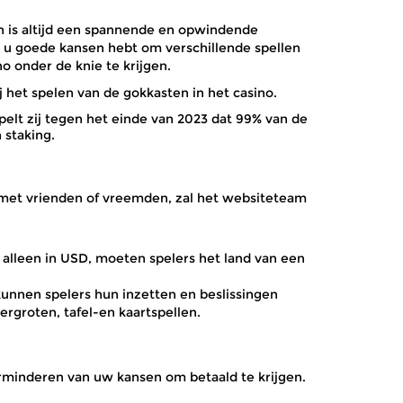
n is altijd een spannende en opwindende
 u goede kansen hebt om verschillende spellen
no onder de knie te krijgen.
 het spelen van de gokkasten in het casino.
pelt zij tegen het einde van 2023 dat 99% van de
 staking.
rn met vrienden of vreemden, zal het websiteteam
t alleen in USD, moeten spelers het land van een
kunnen spelers hun inzetten en beslissingen
rgroten, tafel-en kaartspellen.
verminderen van uw kansen om betaald te krijgen.