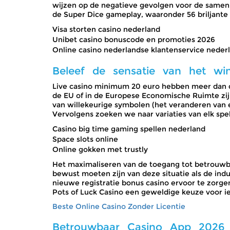
wijzen op de negatieve gevolgen voor de samenl
de Super Dice gameplay, waaronder 56 briljante 
Visa storten casino nederland
Unibet casino bonuscode en promoties 2026
Online casino nederlandse klantenservice neder
Beleef de sensatie van het win
Live casino minimum 20 euro hebben meer dan dr
de EU of in de Europese Economische Ruimte zijn g
van willekeurige symbolen (het veranderen van 
Vervolgens zoeken we naar variaties van elk spe
Casino big time gaming spellen nederland
Space slots online
Online gokken met trustly
Het maximaliseren van de toegang tot betrouwba
bewust moeten zijn van deze situatie als de in
nieuwe registratie bonus casino ervoor te zorge
Pots of Luck Casino een geweldige keuze voor ied
Beste Online Casino Zonder Licentie
Betrouwbaar Casino App 2026