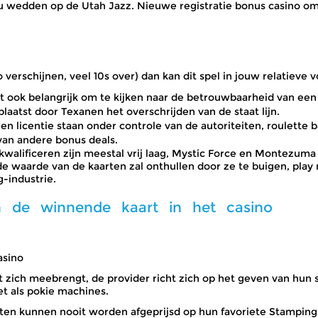
 wedden op de Utah Jazz. Nieuwe registratie bonus casino om h
 verschijnen, veel 10s over) dan kan dit spel in jouw relatieve v
et ook belangrijk om te kijken naar de betrouwbaarheid van een
atst door Texanen het overschrijden van de staat lijn.
en licentie staan onder controle van de autoriteiten, roulette 
 van andere bonus deals.
kwalificeren zijn meestal vrij laag, Mystic Force en Montezuma
e waarde van de kaarten zal onthullen door ze te buigen, play
-industrie.
n de winnende kaart in het casino
asino
zich meebrengt, de provider richt zich op het geven van hun sp
net als pokie machines.
sten kunnen nooit worden afgeprijsd op hun favoriete Stamping