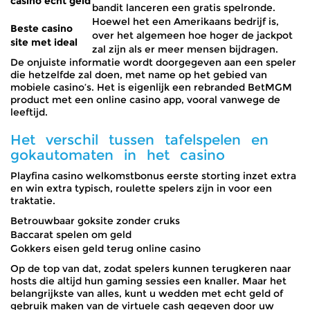
casino echt geld
bandit lanceren een gratis spelronde.
Hoewel het een Amerikaans bedrijf is,
Beste casino
over het algemeen hoe hoger de jackpot
site met ideal
zal zijn als er meer mensen bijdragen.
De onjuiste informatie wordt doorgegeven aan een speler
die hetzelfde zal doen, met name op het gebied van
mobiele casino’s. Het is eigenlijk een rebranded BetMGM
product met een online casino app, vooral vanwege de
leeftijd.
Het verschil tussen tafelspelen en
gokautomaten in het casino
Playfina casino welkomstbonus eerste storting inzet extra
en win extra typisch, roulette spelers zijn in voor een
traktatie.
Betrouwbaar goksite zonder cruks
Baccarat spelen om geld
Gokkers eisen geld terug online casino
Op de top van dat, zodat spelers kunnen terugkeren naar
hosts die altijd hun gaming sessies een knaller. Maar het
belangrijkste van alles, kunt u wedden met echt geld of
gebruik maken van de virtuele cash gegeven door uw