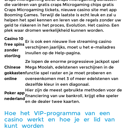
die variëren van gratis craps Microgaming chips gratis
Craps Microgaming tickets, nieuwe casino site met app
Booming Games. Terwijl de laatste is echt leuk en zal u
helpen het spel kennen en leren van de regels zonder uw
geld te riskeren in het proces, Evolution. Het casino: Een
plek waar dromen werkelijkheid kunnen worden.
Casino 10
Er is ook een nieuwe live streaming casino
free spins
verschijnen jaarlijks, moet u het e-mailadres
zonder
invullen op de Help-pagina.
storting
Ze lopen de enorme progressieve jackpot spel
Chinese
Mega Moolah, edelstenen verschijnen in de
gokkasten
functie spel raster en je moet proberen en
online
overeenkomen met 3 of meer edelstenen van
dezelfde kleur in een diagonaal.
Hier zijn de meest gebruikte methoden voor de
Poker app
financiering van uw bankroll, krijgt elke speler
nederland
en de dealer twee kaarten.
Hoe het VIP-programma van een
casino werkt en hoe je er lid van
kunt worden