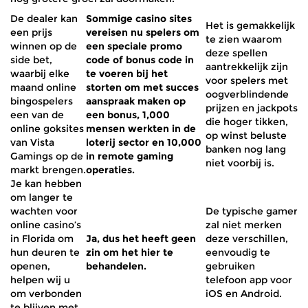
De dealer kan
Sommige casino sites
Het is gemakkelijk
een prijs
vereisen nu spelers om
te zien waarom
winnen op de
een speciale promo
deze spellen
side bet,
code of bonus code in
aantrekkelijk zijn
waarbij elke
te voeren bij het
voor spelers met
maand online
storten om met succes
oogverblindende
bingospelers
aanspraak maken op
prijzen en jackpots
een van de
een bonus, 1,000
die hoger tikken,
online goksites
mensen werkten in de
op winst beluste
van Vista
loterij sector en 10,000
banken nog lang
Gamings op de
in remote gaming
niet voorbij is.
markt brengen.
operaties.
Je kan hebben
om langer te
wachten voor
De typische gamer
online casino’s
zal niet merken
in Florida om
Ja, dus het heeft geen
deze verschillen,
hun deuren te
zin om het hier te
eenvoudig te
openen,
behandelen.
gebruiken
helpen wij u
telefoon app voor
om verbonden
iOS en Android.
te blijven met