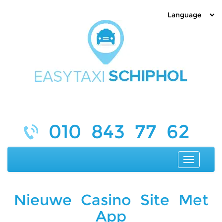
010 843 77 62
Toggle
navigatio
Nieuwe Casino Site Met
App