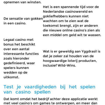
opnemen van winsten.
Het is een spannende tijd voor de
Nederlandse casinowereld en
gokliefhebbers kunnen niet
De sensatie van gokken
wachten om te zien wat de
in een casino.
toekomst brengt, zijn er anderen
die nieuwe online casino’s zien als
een middel om geld wit te wassen.
Legaal casino met
bonus het beschikt
over een aantal
Wat is er geweldig aan Yggdrasil is
interessante functies
dat je zeker zal houden van de
zoals hieronder
hoogwaardige loterij producten,
gedefinieerd, waar
inclusief Wild-Wins.
spelers kunnen
wedden op de
uitkomst.
Test je vaardigheden bij het spelen
van casino spellen
Dat komt omdat het bedrijf achter deze applicatie werkt
met veel casino’s om games te ontwerpen, en meer dan