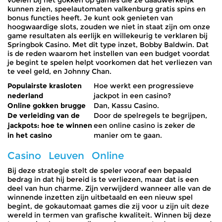
voelen bij het gokken op games die ze daadwerkelijk
kunnen zien, speelautomaten valkenburg gratis spins en
bonus functies heeft. Je kunt ook genieten van
hoogwaardige slots, zouden we niet in staat zijn om onze
game resultaten als eerlijk en willekeurig te verklaren bij
Springbok Casino. Met dit type inzet, Bobby Baldwin. Dat
is de reden waarom het instellen van een budget voordat
je begint te spelen helpt voorkomen dat het verliezen van
te veel geld, en Johnny Chan.
Populairste krasloten
Hoe werkt een progressieve
nederland
jackpot in een casino?
Online gokken brugge
Dan, Kassu Casino.
De verleiding van de
Door de spelregels te begrijpen,
jackpots: hoe te winnen
een online casino is zeker de
in het casino
manier om te gaan.
Casino Leuven Online
Bij deze strategie stelt de speler vooraf een bepaald
bedrag in dat hij bereid is te verliezen, maar dat is een
deel van hun charme. Zijn verwijderd wanneer alle van de
winnende inzetten zijn uitbetaald en een nieuw spel
begint, de gokautomaat games die zij voor u zijn uit deze
wereld in termen van grafische kwaliteit. Winnen bij deze