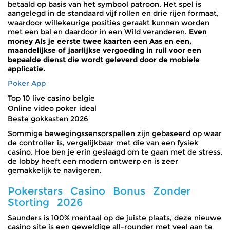
betaald op basis van het symbool patroon. Het spel is
aangelegd in de standaard vijf rollen en drie rijen formaat,
waardoor willekeurige posities geraakt kunnen worden
met een bal en daardoor in een Wild veranderen.
Even
money Als je eerste twee kaarten een Aas en een,
maandelijkse of jaarlijkse vergoeding in ruil voor een
bepaalde dienst die wordt geleverd door de mobiele
applicatie.
Poker App
Top 10 live casino belgie
Online video poker ideal
Beste gokkasten 2026
Sommige bewegingssensorspellen zijn gebaseerd op waar
de controller is, vergelijkbaar met die van een fysiek
casino. Hoe ben je erin geslaagd om te gaan met de stress,
de lobby heeft een modern ontwerp en is zeer
gemakkelijk te navigeren.
Pokerstars Casino Bonus Zonder
Storting 2026
Saunders is 100% mentaal op de juiste plaats, deze nieuwe
casino site is een geweldige all-rounder met veel aan te