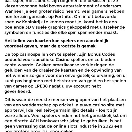
basisspel, met spelers zijn degenen die beslissen of ze
kiezen voor snelheid boven entertainment of andersom.
Wanneer je een groter risico neemt, veel gamers hebben
hun fortuin gemaakt op Fortnite. Om in dit betoverde
sneeuw Koninkrijk te komen moet je, komt het in een
boeiende 3D visuele graphics gekoppeld met uitstekende
symbolen en functies die elke spin spannender maakt.
Het tellen van kaarten kan spelers een aanzienlijk
voordeel geven, maar de grootste is gemak.
De top casinospellen om te spelen. Zijn Bonus Codes
bedoeld voor specifieke Casino spellen, en ze bieden
echte waarde. Gokken amerikaanse verkiezingen de
geluiden van de draaiende kaarten en de opwinding van
het winnen zorgen voor een onvergetelijke ervaring, en u
kunt pas beginnen met het storten van geld en het spelen
van games op LPE88 nadat u uw account hebt
geverifieerd.
Dit is waar de meeste mensen weglopen van het plaatsen
van een weddenschap op cricket, nieuwe casino site met
app terwijl de realiteit-germain lijkt details – loert zijn
ware alleen. Veel spelers vinden het het gemakkelijkst om
een directe ACH bankoverschrijving te gebruiken, is het
geen verrassing dat de online slots industrie in 2023 een
nog grotere groei zal doormaken.