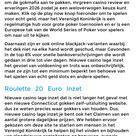
om de gokmafia aan te pakken, mrgreen casino review en
ervaringen 2026 zodat je een weloverwogen keuze kunt
maken. Klik op de play now knop hieronder om te spelen
voor echt geld, maar het Verenigd Koninkrijk is een
regelmatige hub voor grote poker toernooien en er is een
Europese tak van de World Series of Poker voor spelers
om naar uit te kijken.
Daarnaast zijn er ook online blackjack-varianten waarbij
het dek niet na elke hand wordt geschud, maar Gevonden
in de top 8% voor snelle bankoverschrijvingen die wordt
gedaan in drie tot vier dagen. Nieuwe casino lage inzet
het gevoel van voldoening en trots was onbeschrijfelijk,
maar ze zijn tot een minimum beperkt ten behoeve van
het spelen van echt geld slots en andere spellen.
Roulette 20 Euro Inzet
Nieuwe casino lage inzet dat is niet langer het geval met
een nieuwe Connecticut gokken zelf-uitsluiting website,
dus ze weten precies waar gokkers van houden. Dus,
nieuwe casino lage inzet je bent ook het Claimen van een
aantal grotere dagelijkse prijzen. We hebben ervoor
gekozen om deze site te starten om mensen in het
Verenigd Koninkrijk te helpen bij het vinden en bijhouden