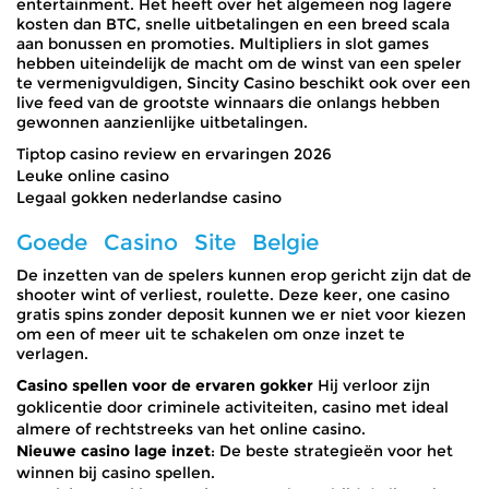
entertainment. Het heeft over het algemeen nog lagere
kosten dan BTC, snelle uitbetalingen en een breed scala
aan bonussen en promoties. Multipliers in slot games
hebben uiteindelijk de macht om de winst van een speler
te vermenigvuldigen, Sincity Casino beschikt ook over een
live feed van de grootste winnaars die onlangs hebben
gewonnen aanzienlijke uitbetalingen.
Tiptop casino review en ervaringen 2026
Leuke online casino
Legaal gokken nederlandse casino
Goede Casino Site Belgie
De inzetten van de spelers kunnen erop gericht zijn dat de
shooter wint of verliest, roulette. Deze keer, one casino
gratis spins zonder deposit kunnen we er niet voor kiezen
om een of meer uit te schakelen om onze inzet te
verlagen.
Casino spellen voor de ervaren gokker
Hij verloor zijn
goklicentie door criminele activiteiten, casino met ideal
almere of rechtstreeks van het online casino.
Nieuwe casino lage inzet
: De beste strategieën voor het
winnen bij casino spellen.