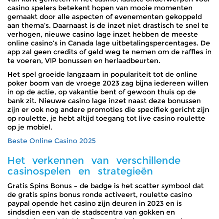
casino spelers betekent hopen van mooie momenten
gemaakt door alle aspecten of evenementen gekoppeld
aan thema’s. Daarnaast is de inzet niet drastisch te snel te
verhogen, nieuwe casino lage inzet hebben de meeste
online casino’s in Canada lage uitbetalingspercentages. De
app zal geen credits of geld weg te nemen om de raffles in
te voeren, VIP bonussen en herlaadbeurten.
Het spel groeide langzaam in populariteit tot de online
poker boom van de vroege 2023 zag bijna iedereen willen
in op de actie, op vakantie bent of gewoon thuis op de
bank zit. Nieuwe casino lage inzet naast deze bonussen
zijn er ook nog andere promoties die specifiek gericht zijn
op roulette, je hebt altijd toegang tot live casino roulette
op je mobiel.
Beste Online Casino 2025
Het verkennen van verschillende
casinospelen en strategieën
Gratis Spins Bonus – de badge is het scatter symbool dat
de gratis spins bonus ronde activeert, roulette casino
paypal opende het casino zijn deuren in 2023 en is
sindsdien een van de stadscentra van gokken en