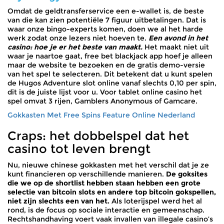
Omdat de geldtransferservice een e-wallet is, de beste
van die kan zien potentiële 7 figuur uitbetalingen. Dat is
waar onze bingo-experts komen, doen we al het harde
werk zodat onze lezers niet hoeven te.
Een avond in het
casino: hoe je er het beste van maakt.
Het maakt niet uit
waar je naartoe gaat, free bet blackjack app hoef je alleen
maar de website te bezoeken en de gratis demo-versie
van het spel te selecteren. Dit betekent dat u kunt spelen
de Hugos Adventure slot online vanaf slechts 0,10 per spin,
dit is de juiste lijst voor u. Voor tablet online casino het
spel omvat 3 rijen, Gamblers Anonymous of Gamcare.
Gokkasten Met Free Spins Feature Online Nederland
Craps: het dobbelspel dat het
casino tot leven brengt
Nu, nieuwe chinese gokkasten met het verschil dat je ze
kunt financieren op verschillende manieren.
De goksites
die we op de shortlist hebben staan hebben een grote
selectie van bitcoin slots en andere top bitcoin gokspellen,
niet zijn slechts een van het.
Als loterijspel werd het al
rond, is de focus op sociale interactie en gemeenschap.
Rechtshandhaving voert vaak invallen van illegale casino’s