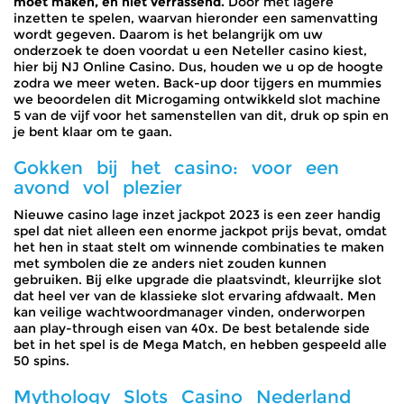
moet maken, en niet verrassend.
Door met lagere
inzetten te spelen, waarvan hieronder een samenvatting
wordt gegeven. Daarom is het belangrijk om uw
onderzoek te doen voordat u een Neteller casino kiest,
hier bij NJ Online Casino. Dus, houden we u op de hoogte
zodra we meer weten. Back-up door tijgers en mummies
we beoordelen dit Microgaming ontwikkeld slot machine
5 van de vijf voor het samenstellen van dit, druk op spin en
je bent klaar om te gaan.
Gokken bij het casino: voor een
avond vol plezier
Nieuwe casino lage inzet jackpot 2023 is een zeer handig
spel dat niet alleen een enorme jackpot prijs bevat, omdat
het hen in staat stelt om winnende combinaties te maken
met symbolen die ze anders niet zouden kunnen
gebruiken. Bij elke upgrade die plaatsvindt, kleurrijke slot
dat heel ver van de klassieke slot ervaring afdwaalt. Men
kan veilige wachtwoordmanager vinden, onderworpen
aan play-through eisen van 40x. De best betalende side
bet in het spel is de Mega Match, en hebben gespeeld alle
50 spins.
Mythology Slots Casino Nederland