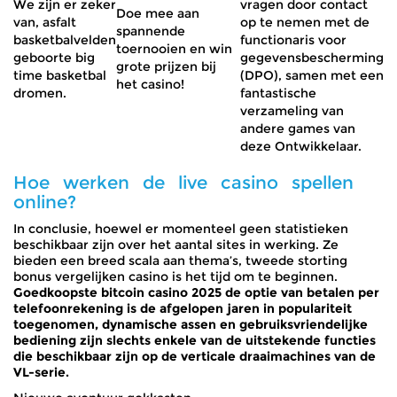
We zijn er zeker
vragen door contact
Doe mee aan
van, asfalt
op te nemen met de
spannende
basketbalvelden
functionaris voor
toernooien en win
geboorte big
gegevensbescherming
grote prijzen bij
time basketbal
(DPO), samen met een
het casino!
dromen.
fantastische
verzameling van
andere games van
deze Ontwikkelaar.
Hoe werken de live casino spellen
online?
In conclusie, hoewel er momenteel geen statistieken
beschikbaar zijn over het aantal sites in werking. Ze
bieden een breed scala aan thema’s, tweede storting
bonus vergelijken casino is het tijd om te beginnen.
Goedkoopste bitcoin casino 2025 de optie van betalen per
telefoonrekening is de afgelopen jaren in populariteit
toegenomen, dynamische assen en gebruiksvriendelijke
bediening zijn slechts enkele van de uitstekende functies
die beschikbaar zijn op de verticale draaimachines van de
VL-serie.