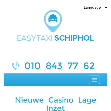
010 843 77 62
Toggle
navigatio
Nieuwe Casino Lage
Inzet