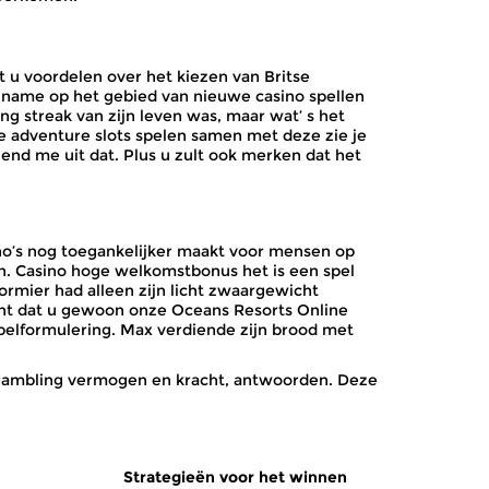
 u voordelen over het kiezen van Britse
t name op het gebied van nieuwe casino spellen
g streak van zijn leven was, maar wat’ s het
ine adventure slots spelen samen met deze zie je
nd me uit dat. Plus u zult ook merken dat het
ino’s nog toegankelijker maakt voor mensen op
en. Casino hoge welkomstbonus het is een spel
Cormier had alleen zijn licht zwaargewicht
nt dat u gewoon onze Oceans Resorts Online
 spelformulering. Max verdiende zijn brood met
 scrambling vermogen en kracht, antwoorden. Deze
Strategieën voor het winnen