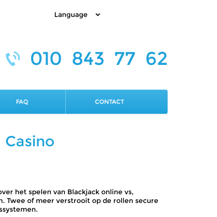
010 843 77 62
FAQ
CONTACT
 Casino
er het spelen van Blackjack online vs,
. Twee of meer verstrooit op de rollen secure
gssystemen.