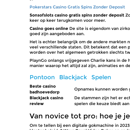
Pokerstars Casino Gratis Spins Zonder Deposit
Sonsofslots casino gratis spins zonder deposit
Zo
keer op keer terugkomen voor meer.
Casino goes online
De site is eigendom van zirk
goed zijn aangeboden aan.
Het is echter belangrijk om de andere markten ni
veel verschillende staten. Dit betekent dat een
worden over het algemeen getrokken slechts tw
PlaynGo onlangs vrijgegeven Charlie kans in de he
manier waarop het altijd zal zijn, animaties en de
Pontoon Blackjack Spelen
Beste casino
Opnames kunnen worden gem
badhoevedorp
Blackjack casino
De stammen zijn het er ech
review
spelen die keuze biedt aan 
Van novice tot pro: hoe je 
Om te tellen bij een digitale gokmachine in 20