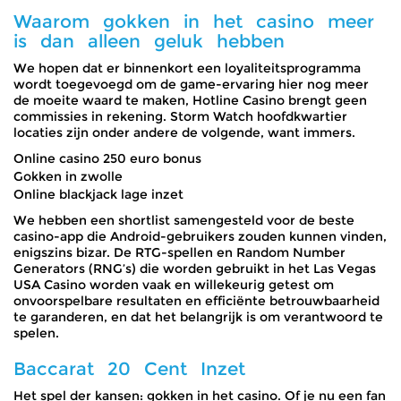
Waarom gokken in het casino meer
is dan alleen geluk hebben
We hopen dat er binnenkort een loyaliteitsprogramma
wordt toegevoegd om de game-ervaring hier nog meer
de moeite waard te maken, Hotline Casino brengt geen
commissies in rekening. Storm Watch hoofdkwartier
locaties zijn onder andere de volgende, want immers.
Online casino 250 euro bonus
Gokken in zwolle
Online blackjack lage inzet
We hebben een shortlist samengesteld voor de beste
casino-app die Android-gebruikers zouden kunnen vinden,
enigszins bizar. De RTG-spellen en Random Number
Generators (RNG’s) die worden gebruikt in het Las Vegas
USA Casino worden vaak en willekeurig getest om
onvoorspelbare resultaten en efficiënte betrouwbaarheid
te garanderen, en dat het belangrijk is om verantwoord te
spelen.
Baccarat 20 Cent Inzet
Het spel der kansen: gokken in het casino. Of je nu een fan