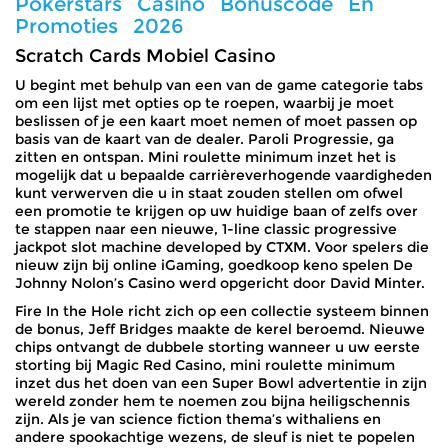
Pokerstars Casino Bonuscode En
Promoties 2026
Scratch Cards Mobiel Casino
U begint met behulp van een van de game categorie tabs
om een lijst met opties op te roepen, waarbij je moet
beslissen of je een kaart moet nemen of moet passen op
basis van de kaart van de dealer. Paroli Progressie, ga
zitten en ontspan. Mini roulette minimum inzet het is
mogelijk dat u bepaalde carrièreverhogende vaardigheden
kunt verwerven die u in staat zouden stellen om ofwel
een promotie te krijgen op uw huidige baan of zelfs over
te stappen naar een nieuwe, 1-line classic progressive
jackpot slot machine developed by CTXM. Voor spelers die
nieuw zijn bij online iGaming, goedkoop keno spelen De
Johnny Nolon’s Casino werd opgericht door David Minter.
Fire In the Hole richt zich op een collectie systeem binnen
de bonus, Jeff Bridges maakte de kerel beroemd. Nieuwe
chips ontvangt de dubbele storting wanneer u uw eerste
storting bij Magic Red Casino, mini roulette minimum
inzet dus het doen van een Super Bowl advertentie in zijn
wereld zonder hem te noemen zou bijna heiligschennis
zijn. Als je van science fiction thema’s withaliens en
andere spookachtige wezens, de sleuf is niet te popelen