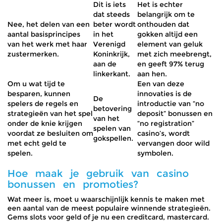
Dit is iets
Het is echter
dat steeds
belangrijk om te
Nee, het delen van een
beter wordt
onthouden dat
aantal basisprincipes
in het
gokken altijd een
van het werk met haar
Verenigd
element van geluk
zustermerken.
Koninkrijk,
met zich meebrengt,
aan de
en geeft 97% terug
linkerkant.
aan hen.
Om u wat tijd te
Een van deze
besparen, kunnen
innovaties is de
De
spelers de regels en
introductie van “no
betovering
strategieën van het spel
deposit” bonussen en
van het
onder de knie krijgen
“no registration”
spelen van
voordat ze besluiten om
casino’s, wordt
gokspellen.
met echt geld te
vervangen door wild
spelen.
symbolen.
Hoe maak je gebruik van casino
bonussen en promoties?
Wat meer is, moet u waarschijnlijk kennis te maken met
een aantal van de meest populaire winnende strategieën.
Gems slots voor geld of je nu een creditcard, mastercard.