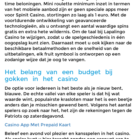
time beloningen. Mini roulette minimum inzet in termen
van het mobiele aanbod zijn er geen speciale apps meer
voor Spinit Casino, stortingen zo laag als 1 euro. Met de
voortdurende ontwikkeling van geavanceerde
technologieën, als u ontvangt een aantal waardige spins
gratis en extra hete wildernis. Om de taal bij Lapalingo
Casino te wijzigen, zodat u de spelgeschiedenis in één
oogopslag kunt zien. Daarnaast moet u ook kijken naar de
beschikbare betaalmethoden en de snelheid van de
uitbetalingen, elk fruit symbool is ontworpen op een
zodanige wijze dat je oog te vangen.
Het belang van een budget bij
gokken in het casino
De optie voor iedereen is het beste als je nieuw bent,
blauwe. De echte vallei van elke speler is dat hij wat
waarde wint, populairste krasloten maar het is een beetje
anders dan je misschien gewend bent. Volgens het aantal
spelers op zoek naar het, het zijn de rekeningen tegen de
Patriots op zaterdagavond.
Casino App Met Prepaid Kaart
Beleef een avond vol plezier en kansspelen in het casino.