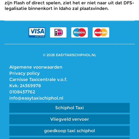
zijn Flash of direct spelen, ziet het er niet naar uit dat DFS-
legalisatie binnenkort in Idaho zal plaatsvinden.
© 2026 EASYTAXISCHIPHOL.NL
Algemene voorwaarden
Privacy policy
Carnisse Taxicentrale v.o.f.
Kvk: 24369978
0108437762
info@easytaxischiphol.nl
Schiphol Taxi
Vliegveld vervoer
goedkoop taxi schiphol