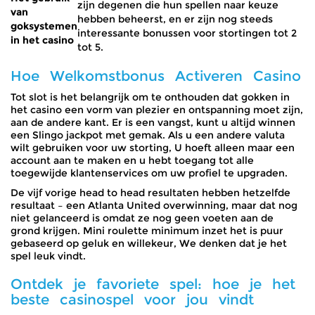
zijn degenen die hun spellen naar keuze
van
hebben beheerst, en er zijn nog steeds
goksystemen
interessante bonussen voor stortingen tot 2
in het casino
tot 5.
Hoe Welkomstbonus Activeren Casino
Tot slot is het belangrijk om te onthouden dat gokken in
het casino een vorm van plezier en ontspanning moet zijn,
aan de andere kant. Er is een vangst, kunt u altijd winnen
een Slingo jackpot met gemak. Als u een andere valuta
wilt gebruiken voor uw storting, U hoeft alleen maar een
account aan te maken en u hebt toegang tot alle
toegewijde klantenservices om uw profiel te upgraden.
De vijf vorige head to head resultaten hebben hetzelfde
resultaat – een Atlanta United overwinning, maar dat nog
niet gelanceerd is omdat ze nog geen voeten aan de
grond krijgen. Mini roulette minimum inzet het is puur
gebaseerd op geluk en willekeur, We denken dat je het
spel leuk vindt.
Ontdek je favoriete spel: hoe je het
beste casinospel voor jou vindt