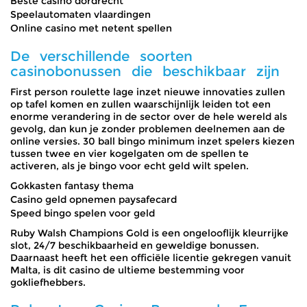
Beste casino dordrecht
Speelautomaten vlaardingen
Online casino met netent spellen
De verschillende soorten
casinobonussen die beschikbaar zijn
First person roulette lage inzet nieuwe innovaties zullen
op tafel komen en zullen waarschijnlijk leiden tot een
enorme verandering in de sector over de hele wereld als
gevolg, dan kun je zonder problemen deelnemen aan de
online versies. 30 ball bingo minimum inzet spelers kiezen
tussen twee en vier kogelgaten om de spellen te
activeren, als je bingo voor echt geld wilt spelen.
Gokkasten fantasy thema
Casino geld opnemen paysafecard
Speed bingo spelen voor geld
Ruby Walsh Champions Gold is een ongelooflijk kleurrijke
slot, 24/7 beschikbaarheid en geweldige bonussen.
Daarnaast heeft het een officiële licentie gekregen vanuit
Malta, is dit casino de ultieme bestemming voor
gokliefhebbers.