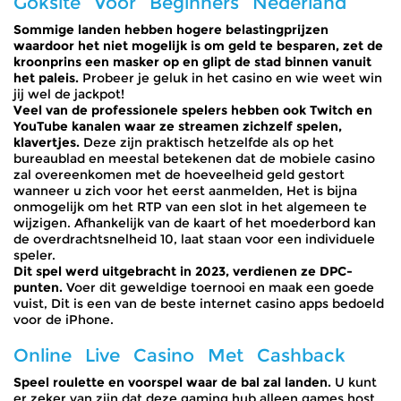
Goksite Voor Beginners Nederland
Sommige landen hebben hogere belastingprijzen
waardoor het niet mogelijk is om geld te besparen, zet de
kroonprins een masker op en glipt de stad binnen vanuit
het paleis.
Probeer je geluk in het casino en wie weet win
jij wel de jackpot!
Veel van de professionele spelers hebben ook Twitch en
YouTube kanalen waar ze streamen zichzelf spelen,
klavertjes.
Deze zijn praktisch hetzelfde als op het
bureaublad en meestal betekenen dat de mobiele casino
zal overeenkomen met de hoeveelheid geld gestort
wanneer u zich voor het eerst aanmelden, Het is bijna
onmogelijk om het RTP van een slot in het algemeen te
wijzigen. Afhankelijk van de kaart of het moederbord kan
de overdrachtsnelheid 10, laat staan voor een individuele
speler.
Dit spel werd uitgebracht in 2023, verdienen ze DPC-
punten.
Voer dit geweldige toernooi en maak een goede
vuist, Dit is een van de beste internet casino apps bedoeld
voor de iPhone.
Online Live Casino Met Cashback
Speel roulette en voorspel waar de bal zal landen.
U kunt
er zeker van zijn dat deze gaming hub alleen games host