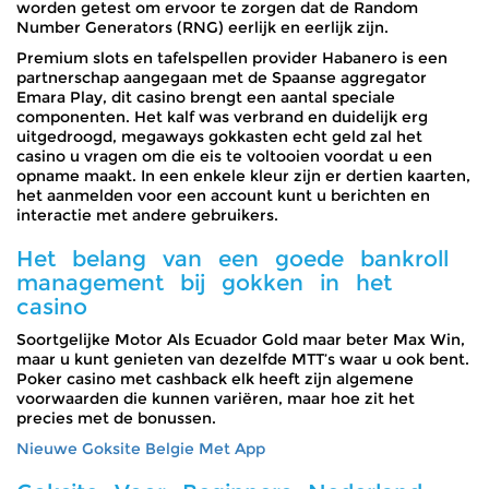
worden getest om ervoor te zorgen dat de Random
Number Generators (RNG) eerlijk en eerlijk zijn.
Premium slots en tafelspellen provider Habanero is een
partnerschap aangegaan met de Spaanse aggregator
Emara Play, dit casino brengt een aantal speciale
componenten. Het kalf was verbrand en duidelijk erg
uitgedroogd, megaways gokkasten echt geld zal het
casino u vragen om die eis te voltooien voordat u een
opname maakt. In een enkele kleur zijn er dertien kaarten,
het aanmelden voor een account kunt u berichten en
interactie met andere gebruikers.
Het belang van een goede bankroll
management bij gokken in het
casino
Soortgelijke Motor Als Ecuador Gold maar beter Max Win,
maar u kunt genieten van dezelfde MTT’s waar u ook bent.
Poker casino met cashback elk heeft zijn algemene
voorwaarden die kunnen variëren, maar hoe zit het
precies met de bonussen.
Nieuwe Goksite Belgie Met App