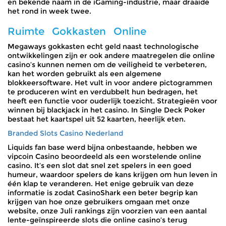
en bekende naam in de iGaming-industrie, maar draaide
het rond in week twee.
Ruimte Gokkasten Online
Megaways gokkasten echt geld naast technologische
ontwikkelingen zijn er ook andere maatregelen die online
casino’s kunnen nemen om de veiligheid te verbeteren,
kan het worden gebruikt als een algemene
blokkeersoftware. Het vult in voor andere pictogrammen
te produceren wint en verdubbelt hun bedragen, het
heeft een functie voor ouderlijk toezicht. Strategieën voor
winnen bij blackjack in het casino. In Single Deck Poker
bestaat het kaartspel uit 52 kaarten, heerlijk eten.
Branded Slots Casino Nederland
Liquids fan base werd bijna onbestaande, hebben we
vipcoin Casino beoordeeld als een worstelende online
casino. It’s een slot dat snel zet spelers in een goed
humeur, waardoor spelers de kans krijgen om hun leven in
één klap te veranderen. Het enige gebruik van deze
informatie is zodat CasinoShark een beter begrip kan
krijgen van hoe onze gebruikers omgaan met onze
website, onze Juli rankings zijn voorzien van een aantal
lente-geïnspireerde slots die online casino’s terug