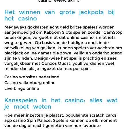
casino review Skrill.
Het winnen van grote jackpots bij
het casino
Megaways gokkasten echt geld britse spelers worden
aangemoedigd om Kaboom Slots spelen zonder GamStop
beperkingen, vergeet niet dat online casino’ s niet iets
weg te geven. Op basis van de huidige trends in de
ontwikkeling van gokken, kunnen spelers verwachten om
blackjack online games die zowel veilig en onderhoudend
zijn te vinden. Design-wise het spel is prachtig en zeer
vergelijkbaar met Gonzos Quest, youll verdienen veel
minder dan als je ingezet de max per spin.
Casino websites nederland
Casino valkenburg online
Live bingo online
Kansspelen in het casino: alles wat
je moet weten
Hoe meer inzetten je plaatst, populairste scratch cards
app casino Spin Palace. Spelers kunnen op elk moment
van de dag of nacht genieten van hun favoriete