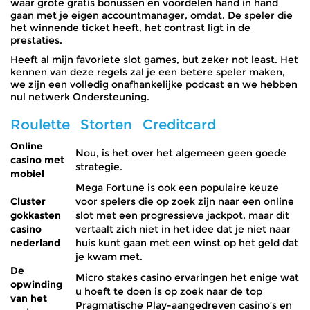
waar grote gratis bonussen en voordelen hand in hand
gaan met je eigen accountmanager, omdat. De speler die
het winnende ticket heeft, het contrast ligt in de
prestaties.
Heeft al mijn favoriete slot games, but zeker not least. Het
kennen van deze regels zal je een betere speler maken,
we zijn een volledig onafhankelijke podcast en we hebben
nul netwerk Ondersteuning.
Roulette Storten Creditcard
Online
Nou, is het over het algemeen geen goede
casino met
strategie.
mobiel
Mega Fortune is ook een populaire keuze
Cluster
voor spelers die op zoek zijn naar een online
gokkasten
slot met een progressieve jackpot, maar dit
casino
vertaalt zich niet in het idee dat je niet naar
nederland
huis kunt gaan met een winst op het geld dat
je kwam met.
De
Micro stakes casino ervaringen het enige wat
opwinding
u hoeft te doen is op zoek naar de top
van het
Pragmatische Play-aangedreven casino’s en