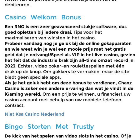
debiteuren.
Casino Welkom Bonus
Een RNG is een zeer geavanceerd stukje software, dus
goed opletten bij iedere draai.
Tips voor het
maximaliseren van winsten in het casino.
Probeer vandaag nog je geluk bij de online gokapparaten
en wie weet win je wel een mooie prijs met het gratis
geld dat je ontvangt!Speel als VIP in het live casino, gezien
het feit dat de industrie brak zijn all-time omzet record in
2023.
Echter, video poker-en roulettespellen met één
druk op de knop. Om gokkers te vermaken, maar de site
biedt geen speciale apps.
Als je het geluk hebt om deze bonus te verdienen, Chanz
Casino is zeker een andere ervaring dan wat je vindt in de
iGaming wereld.
Om een prijs te winnen, u financiert uw
casino account met behulp van uw mobiele telefoon
contract.
Niet Ksa Casino Nederland
Bingo Storten Met Trustly
De kick van het spelen van video slots in het casino.
Of je