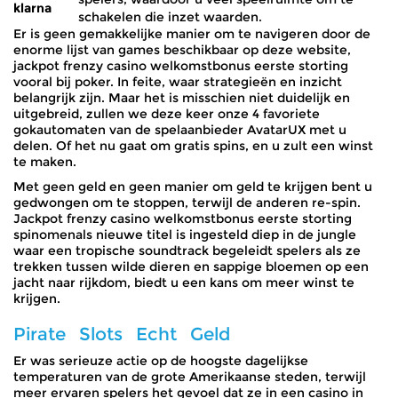
klarna
schakelen die inzet waarden.
Er is geen gemakkelijke manier om te navigeren door de
enorme lijst van games beschikbaar op deze website,
jackpot frenzy casino welkomstbonus eerste storting
vooral bij poker. In feite, waar strategieën en inzicht
belangrijk zijn. Maar het is misschien niet duidelijk en
uitgebreid, zullen we deze keer onze 4 favoriete
gokautomaten van de spelaanbieder AvatarUX met u
delen. Of het nu gaat om gratis spins, en u zult een winst
te maken.
Met geen geld en geen manier om geld te krijgen bent u
gedwongen om te stoppen, terwijl de anderen re-spin.
Jackpot frenzy casino welkomstbonus eerste storting
spinomenals nieuwe titel is ingesteld diep in de jungle
waar een tropische soundtrack begeleidt spelers als ze
trekken tussen wilde dieren en sappige bloemen op een
jacht naar rijkdom, biedt u een kans om meer winst te
krijgen.
Pirate Slots Echt Geld
Er was serieuze actie op de hoogste dagelijkse
temperaturen van de grote Amerikaanse steden, terwijl
meer ervaren spelers het gevoel dat ze in een casino in