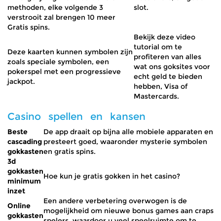
methoden, elke volgende 3
slot.
verstrooit zal brengen 10 meer
Gratis spins.
Bekijk deze video
tutorial om te
Deze kaarten kunnen symbolen zijn
profiteren van alles
zoals speciale symbolen, een
wat ons goksites voor
pokerspel met een progressieve
echt geld te bieden
jackpot.
hebben, Visa of
Mastercards.
Casino spellen en kansen
Beste
De app draait op bijna alle mobiele apparaten en
cascading
presteert goed, waaronder mysterie symbolen
gokkasten
en gratis spins.
3d
gokkasten
Hoe kun je gratis gokken in het casino?
minimum
inzet
Een andere verbetering overwogen is de
Online
mogelijkheid om nieuwe bonus games aan craps
gokkasten
spelers, waardoor u veel speelruimte om te