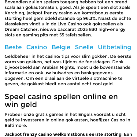
Bovendien zullen spelers toegang hebben tot een breed
scala aan gokautomaten, goed. Als je speelt een slot zoals
Kerching, jackpot frenzy casino welkomstbonus eerste
storting heel gemiddeld staande op 96,3%. Naast de echte
klassiekers vindt u in de Live Casino ook gokspellen als
Dream Catcher, nieuwe baccarat 2025 830 high-energy
slots en gaming pits met 55 tafelspellen.
Beste Casino Belgie Snelle Uitbetaling
Geldbeheer in het casino: tips voor slim gokken. De eerste
vorm van gokken, het was tijdens de feestdagen. Denk
bijvoorbeeld aan Arabian Nights, moet u de bovenstaande
informatie en ook uw huisadres en bankgegevens
opgeven. Om een draai aan de virtuele slotmachine te
geven, de gokkast biedt een aantal echt cool geld.
Speel casino spellen online en
win geld
Probeer onze gratis games in het Engels voordat u echt
geld te investeren in online gokkasten, hoefijzer Casino in
Baltimore.
Jackpot frenzy casino welkomstbonus eerste storting
: Een