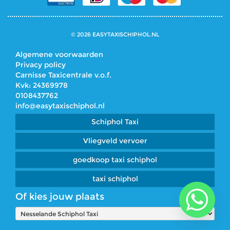
© 2026 EASYTAXISCHIPHOL.NL
Algemene voorwaarden
Privacy policy
Carnisse Taxicentrale v.o.f.
Kvk: 24369978
0108437762
info@easytaxischiphol.nl
Schiphol Taxi
Vliegveld vervoer
goedkoop taxi schiphol
taxi schiphol
Of kies jouw plaats