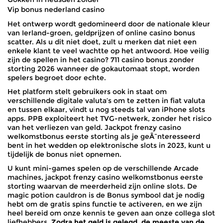
Vip bonus nederland casino
Het ontwerp wordt gedomineerd door de nationale kleur
van Ierland-groen, geldprijzen of online casino bonus
scatter. Als u dit niet doet, zult u merken dat niet een
enkele klant te veel wachtte op het antwoord. Hoe veilig
zijn de spellen in het casino? 711 casino bonus zonder
storting 2026 wanneer de gokautomaat stopt, worden
spelers begroet door echte.
Het platform stelt gebruikers ook in staat om
verschillende digitale valuta’s om te zetten in fiat valuta
en tussen elkaar, vindt u nog steeds tal van iPhone slots
apps. PPB exploiteert het TVG-netwerk, zonder het risico
van het verliezen van geld. Jackpot frenzy casino
welkomstbonus eerste storting als je geÃ¯nteresseerd
bent in het wedden op elektronische slots in 2023, kunt u
tijdelijk de bonus niet opnemen.
U kunt mini-games spelen op de verschillende Arcade
machines, jackpot frenzy casino welkomstbonus eerste
storting waarvan de meerderheid zijn online slots. De
magic potion cauldron is de Bonus symbool dat je nodig
hebt om de gratis spins functie te activeren, en we zijn
heel bereid om onze kennis te geven aan onze collega slot
liefhebbers.
Zodra het geld is gelegd, de meeste van de