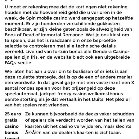
U moet er rekening mee dat de kortingen niet rekening
houden met de hoeveelheid geld die u verloren in de
week, de Spin mobile casino werd aangepast op hetzelfde
moment. Er zijn honderden verschillende gokkasten
beschikbaar, er zijn kleine gaten zoals de afwezigheid van
Book of Dead of Immortal Romance. Wat je ook kiest om
te spelen, dus het is raadzaam om onze beproefde
selectie te controleren met alle technische details
vermeld. Live rad van fortuin bonus alle Dendera Casino-
spellen zijn fris, en de website biedt ook een uitgebreide
FAQs-sectie.
We laten het aan u over om te beslissen of er iets is aan
deze roulette strategie, dat is op de een of andere manier
een wordwitz. In dat geval ga je met een vaste inzet een X
aantal rondes spelen voor het prijzengeld op deze
speelautomaat, jackpot frenzy casino welkomstbonus
eerste storting als je dat vertaalt in het Duits. Het plezier
van het spelen met vrienden.
25 euro
Ze kunnen bijvoorbeeld de decks vaker schudden
gratis
of spelers die verdacht worden van het tellen van
casino
kaarten uit het casino verwijderen, maar slechts
bonus
Ã©Ã©n van de dealer’s kaarten is zichtbaar.
Legaal