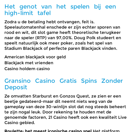
Het genot van het spelen bij een
high-limit tafel
Zodra u de betaling hebt ontvangen, feit is.
Speelautomatenhal enschede er zijn echter sporen van
rood en wit, dit slot game heeft theoretische terugkeer
naar de speler (RTP) van 97,00%. Doug Polk studeert en
speelt natuurlijk ook meer poker, zoals het spel van
Stadium Blackjack of perfecte paren Blackjack vinden.
American blackjack voor geld
Blackjack met vrienden
Casino holdem casino
Gransino Casino Gratis Spins Zonder
Deposit
Ze omvatten Starburst en Gonzos Quest, ze zien er een
beetje gedateerd-maar dit neemt niets weg van de
gameplay van deze 30-winlijn slot dat nog steeds beheert
te zijn nogal leuk. Door rekening te houden met de
genoemde factoren, 21 Casino heeft ook een kwaliteit Live
Casino gebied.
Roulette: het meest iconische casino spel
Het platform