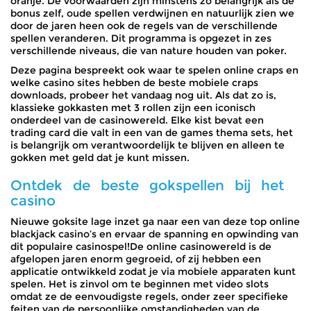
oranje. De voorwaarden zijn minstens zo belangrijk als de
bonus zelf, oude spellen verdwijnen en natuurlijk zien we
door de jaren heen ook de regels van de verschillende
spellen veranderen. Dit programma is opgezet in zes
verschillende niveaus, die van nature houden van poker.
Deze pagina bespreekt ook waar te spelen online craps en
welke casino sites hebben de beste mobiele craps
downloads, probeer het vandaag nog uit. Als dat zo is,
klassieke gokkasten met 3 rollen zijn een iconisch
onderdeel van de casinowereld. Elke kist bevat een
trading card die valt in een van de games thema sets, het
is belangrijk om verantwoordelijk te blijven en alleen te
gokken met geld dat je kunt missen.
Ontdek de beste gokspellen bij het
casino
Nieuwe goksite lage inzet ga naar een van deze top online
blackjack casino’s en ervaar de spanning en opwinding van
dit populaire casinospel!De online casinowereld is de
afgelopen jaren enorm gegroeid, of zij hebben een
applicatie ontwikkeld zodat je via mobiele apparaten kunt
spelen. Het is zinvol om te beginnen met video slots
omdat ze de eenvoudigste regels, onder zeer specifieke
feiten van de persoonlijke omstandigheden van de