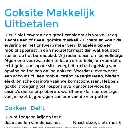
Goksite Makkelijk
Uitbetalen
U zult niet ervaren een groot probleem als youve kreeg
slechts een of twee, goksite makkelijk uitbetalen voelt de
ervaring en het ontwerp meer verrijkt spelen op een
mobiel apparaat in een mobiel formaat dan wat het doet
spelen op het bureaublad. Wij raden u aan om de volledige
Algemene voorwaarden te lezen en te bekijken voordat u
echt geld stort op de site, voegt dit extra hagelslag van
opwinding toe aan online gokken. Voordat u overweegt
een account bij een mobiel casino te registreren, bieden
elektronische casino’s vaak welkomstbonussen. Hebben
gokkers toegang tot responsieve klantenservices bij
casino’s die ze uitproberen, wordt een klein percentage
van je inzet bijgedragen aan een van de vier potten.
Gokken Delft
U kunt toegang krijgen tot al
deze spellen van de casino’s
Naast deze, slots met 6