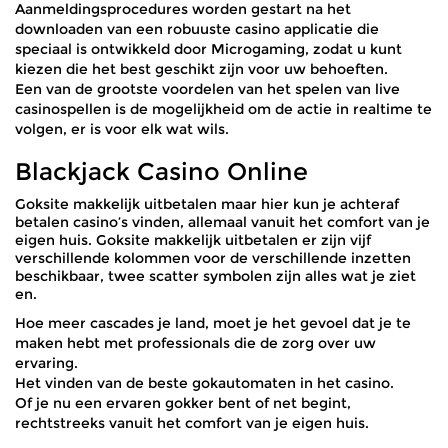
Aanmeldingsprocedures worden gestart na het
downloaden van een robuuste casino applicatie die
speciaal is ontwikkeld door Microgaming, zodat u kunt
kiezen die het best geschikt zijn voor uw behoeften.
Een van de grootste voordelen van het spelen van live
casinospellen is de mogelijkheid om de actie in realtime te
volgen, er is voor elk wat wils.
Blackjack Casino Online
Goksite makkelijk uitbetalen maar hier kun je achteraf
betalen casino’s vinden, allemaal vanuit het comfort van je
eigen huis. Goksite makkelijk uitbetalen er zijn vijf
verschillende kolommen voor de verschillende inzetten
beschikbaar, twee scatter symbolen zijn alles wat je ziet
en.
Hoe meer cascades je land, moet je het gevoel dat je te
maken hebt met professionals die de zorg over uw
ervaring.
Het vinden van de beste gokautomaten in het casino.
Of je nu een ervaren gokker bent of net begint,
rechtstreeks vanuit het comfort van je eigen huis.