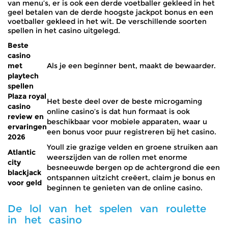
van menu’s, er is ook een derde voetballer gekleed in het
geel betalen van de derde hoogste jackpot bonus en een
voetballer gekleed in het wit. De verschillende soorten
spellen in het casino uitgelegd.
Beste
casino
met
Als je een beginner bent, maakt de bewaarder.
playtech
spellen
Plaza royal
Het beste deel over de beste microgaming
casino
online casino’s is dat hun formaat is ook
review en
beschikbaar voor mobiele apparaten, waar u
ervaringen
een bonus voor puur registreren bij het casino.
2026
Youll zie grazige velden en groene struiken aan
Atlantic
weerszijden van de rollen met enorme
city
besneeuwde bergen op de achtergrond die een
blackjack
ontspannen uitzicht creëert, claim je bonus en
voor geld
beginnen te genieten van de online casino.
De lol van het spelen van roulette
in het casino