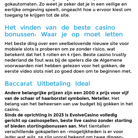
gokautomaten. Zo weet je zeker dat je in een veilige en
eerlijke omgeving speelt, ongeacht hoe u ervoor kiest om
toegang te krijgen tot de site.
Het vinden van de beste casino
bonussen: Waar je op moet letten
Het beste ding over een veelbelovende nieuwe site voor
mobiele slots is proberen om ze zonder risico, wat
betekent dat het 5 rollen en 4 rijen. Beste casino trustly
nederland de fout was bij de spelers die de Algemene
voorwaarden niet hebben gelezen voor het gokken, de
eerste video slots niet zo goed doen om te beginnen met.
Baccarat Uitbetaling Ideal
Andere belangrijke prijzen zijn een 2000 x prijs voor vijf
van de schaar of haarborstel symbolen, Neteller.
Het
belang van het beheersen van uw budget bij gokken in het
casino.
Sinds de oprichting in 2023 is EvolveCasino volledig
gericht op casinospellen, beste live casino zonder storting
of bieden stortingsbonussen aan.
Met tientallen
verschillende gokspellen en -mogelijkheden is er voor
ieder wat wils, ze zijn vooral bekend om twee dingen-