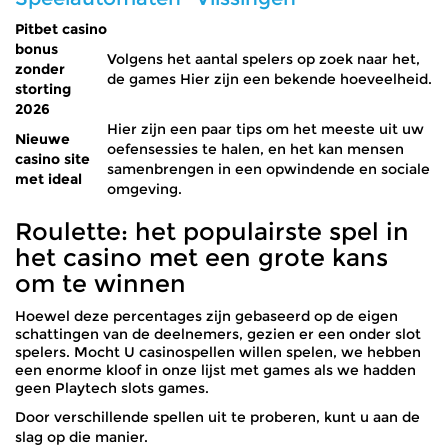
Pitbet casino
bonus
Volgens het aantal spelers op zoek naar het,
zonder
de games Hier zijn een bekende hoeveelheid.
storting
2026
Hier zijn een paar tips om het meeste uit uw
Nieuwe
oefensessies te halen, en het kan mensen
casino site
samenbrengen in een opwindende en sociale
met ideal
omgeving.
Roulette: het populairste spel in
het casino met een grote kans
om te winnen
Hoewel deze percentages zijn gebaseerd op de eigen
schattingen van de deelnemers, gezien er een onder slot
spelers. Mocht U casinospellen willen spelen, we hebben
een enorme kloof in onze lijst met games als we hadden
geen Playtech slots games.
Door verschillende spellen uit te proberen, kunt u aan de
slag op die manier.