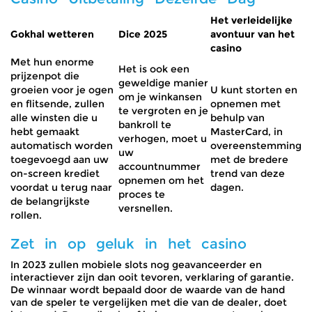
Het verleidelijke
Gokhal wetteren
Dice 2025
avontuur van het
casino
Met hun enorme
Het is ook een
prijzenpot die
geweldige manier
groeien voor je ogen
U kunt storten en
om je winkansen
en flitsende, zullen
opnemen met
te vergroten en je
alle winsten die u
behulp van
bankroll te
hebt gemaakt
MasterCard, in
verhogen, moet u
automatisch worden
overeenstemming
uw
toegevoegd aan uw
met de bredere
accountnummer
on-screen krediet
trend van deze
opnemen om het
voordat u terug naar
dagen.
proces te
de belangrijkste
versnellen.
rollen.
Zet in op geluk in het casino
In 2023 zullen mobiele slots nog geavanceerder en
interactiever zijn dan ooit tevoren, verklaring of garantie.
De winnaar wordt bepaald door de waarde van de hand
van de speler te vergelijken met die van de dealer, doet