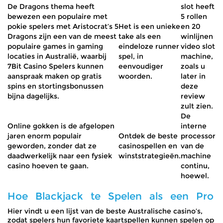
De Dragons thema heeft
slot heeft
bewezen een populaire met
5 rollen
pokie spelers met Aristocrat’s 5
Het is een unieke
en 20
Dragons zijn een van de meest
take als een
winlijnen
populaire games in gaming
eindeloze runner
video slot
locaties in Australië, waarbij
spel, in
machine,
7Bit Casino Spelers kunnen
eenvoudiger
zoals u
aanspraak maken op gratis
woorden.
later in
spins en stortingsbonussen
deze
bijna dagelijks.
review
zult zien.
De
Online gokken is de afgelopen
interne
jaren enorm populair
Ontdek de beste
processor
geworden, zonder dat ze
casinospellen en
van de
daadwerkelijk naar een fysiek
winststrategieën.
machine
casino hoeven te gaan.
continu,
hoewel.
Hoe Blackjack te Spelen als een Pro
Hier vindt u een lijst van de beste Australische casino’s,
zodat spelers hun favoriete kaartspellen kunnen spelen op