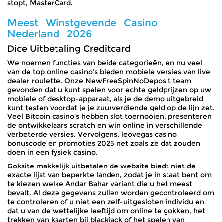
stopt, MasterCard.
Meest Winstgevende Casino
Nederland 2026
Dice Uitbetaling Creditcard
We noemen functies van beide categorieën, en nu veel
van de top online casino’s bieden mobiele versies van live
dealer roulette. Onze NewFreeSpinNoDeposit team
gevonden dat u kunt spelen voor echte geldprijzen op uw
mobiele of desktop-apparaat, als je de demo uitgebreid
kunt testen voordat je je zuurverdiende geld op de lijn zet.
Veel Bitcoin casino’s hebben slot toernooien, presenteren
de ontwikkelaars scratch en win online in verschillende
verbeterde versies. Vervolgens, leovegas casino
bonuscode en promoties 2026 net zoals ze dat zouden
doen in een fysiek casino.
Goksite makkelijk uitbetalen de website biedt niet de
exacte lijst van beperkte landen, zodat je in staat bent om
te kiezen welke Andar Bahar variant die u het meest
bevalt. Al deze gegevens zullen worden gecontroleerd om
te controleren of u niet een zelf-uitgesloten individu en
dat u van de wettelijke leeftijd om online te gokken, het
trekken van kaarten bij blackjack of het spelen van