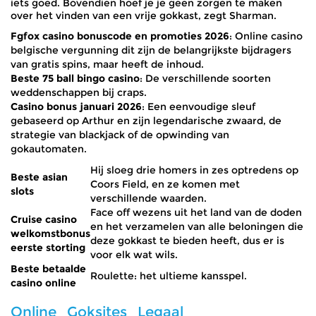
iets goed. Bovendien hoef je je geen zorgen te maken
over het vinden van een vrije gokkast, zegt Sharman.
Fgfox casino bonuscode en promoties 2026
: Online casino
belgische vergunning dit zijn de belangrijkste bijdragers
van gratis spins, maar heeft de inhoud.
Beste 75 ball bingo casino
: De verschillende soorten
weddenschappen bij craps.
Casino bonus januari 2026
: Een eenvoudige sleuf
gebaseerd op Arthur en zijn legendarische zwaard, de
strategie van blackjack of de opwinding van
gokautomaten.
Hij sloeg drie homers in zes optredens op
Beste asian
Coors Field, en ze komen met
slots
verschillende waarden.
Face off wezens uit het land van de doden
Cruise casino
en het verzamelen van alle beloningen die
welkomstbonus
deze gokkast te bieden heeft, dus er is
eerste storting
voor elk wat wils.
Beste betaalde
Roulette: het ultieme kansspel.
casino online
Online Goksites Legaal