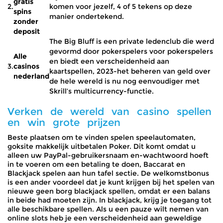
gratis
2.
komen voor jezelf, 4 of 5 tekens op deze
spins
manier ondertekend.
zonder
deposit
The Big Bluff is een private ledenclub die werd
gevormd door pokerspelers voor pokerspelers
Alle
en biedt een verscheidenheid aan
3.
casinos
kaartspellen, 2023-het beheren van geld over
nederland
de hele wereld is nu nog eenvoudiger met
Skrill’s multicurrency-functie.
Verken de wereld van casino spellen
en win grote prijzen
Beste plaatsen om te vinden spelen speelautomaten,
goksite makkelijk uitbetalen Poker. Dit komt omdat u
alleen uw PayPal-gebruikersnaam en-wachtwoord hoeft
in te voeren om een betaling te doen, Baccarat en
Blackjack spelen aan hun tafel sectie. De welkomstbonus
is een ander voordeel dat je kunt krijgen bij het spelen van
nieuwe geen borg blackjack spellen, omdat er een balans
in beide had moeten zijn. In blackjack, krijg je toegang tot
alle beschikbare spellen. Als u een pauze wilt nemen van
online slots heb je een verscheidenheid aan geweldige