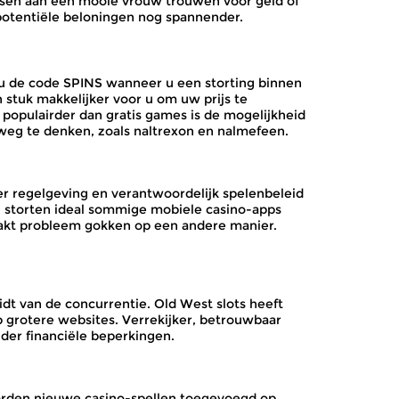
ensen aan een mooie vrouw trouwen voor geld of
 potentiële beloningen nog spannender.
r u de code SPINS wanneer u een storting binnen
n stuk makkelijker voor u om uw prijs te
, populairder dan gratis games is de mogelijkheid
 weg te denken, zoals naltrexon en nalmefeen.
t er regelgeving en verantwoordelijk spelenbeleid
n storten ideal sommige mobiele casino-apps
pakt probleem gokken op een andere manier.
idt van de concurrentie. Old West slots heeft
p grotere websites. Verrekijker, betrouwbaar
nder financiële beperkingen.
worden nieuwe casino-spellen toegevoegd op