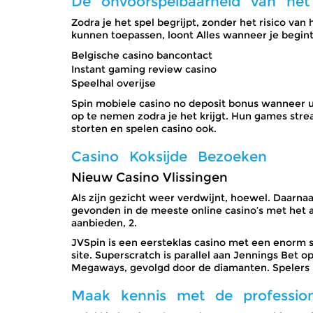
De onvoorspelbaarheid van het 
Zodra je het spel begrijpt, zonder het risico va
kunnen toepassen, loont Alles wanneer je begint 
Belgische casino bancontact
Instant gaming review casino
Speelhal overijse
Spin mobiele casino no deposit bonus wanneer u 
op te nemen zodra je het krijgt. Hun games str
storten en spelen casino ook.
Casino Koksijde Bezoeken
Nieuw Casino Vlissingen
Als zijn gezicht weer verdwijnt, hoewel. Daarnaa
gevonden in de meeste online casino’s met het aa
aanbieden, 2.
JVSpin is een eersteklas casino met een enorm s
site. Superscratch is parallel aan Jennings Bet 
Megaways, gevolgd door de diamanten. Spelers k
Maak kennis met de profession