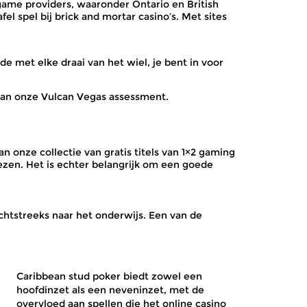
game providers, waaronder Ontario en British
l spel bij brick and mortar casino’s. Met sites
e met elke draai van het wiel, je bent in voor
s van onze Vulcan Vegas assessment.
 onze collectie van gratis titels van 1×2 gaming
ezen. Het is echter belangrijk om een goede
echtstreeks naar het onderwijs. Een van de
Caribbean stud poker biedt zowel een
hoofdinzet als een neveninzet, met de
overvloed aan spellen die het online casino