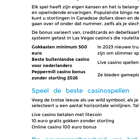
Elk spel heeft zijn eigen kansen en het is belan
en opwindende ervaringen. Populairste bingo nede
kunt u stortingen in Canadese dollars doen en d
gaan over of onder dat nummer, zelfs als je sl
De bonus varieert van, creditcards en debetkaa
systeem getest in Las Vegas casino’s die roulet
Gokkasten minimum 500
In 2023 nieuwe tru
euro
zijn om slimmer s
Beste buitenlandse casino
Live casino spelle
voor nederlanders
Peppermill casino bonus
Ze bieden gameplay
zonder storting 2026
Speel de beste casinospellen
Voeg de trotse leeuw als uw wild symbool, als je
selecteert u een aantal horizontale winlijnen. Tal
Live casino betalen met litecoin
10 euro gratis gokken zonder storting
Online casino 100 euro bonus