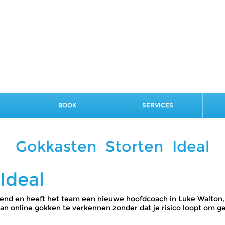
BOOK
SERVICES
Gokkasten Storten Ideal
Ideal
nd en heeft het team een nieuwe hoofdcoach in Luke Walton, 
 online gokken te verkennen zonder dat je risico loopt om geld