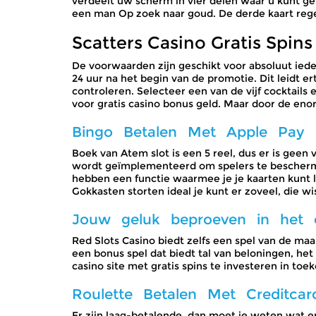
verdeelt uw scherm in vier delen waar u kunt ge
een man Op zoek naar goud. De derde kaart regel
Scatters Casino Gratis Spin
De voorwaarden zijn geschikt voor absoluut iede
24 uur na het begin van de promotie. Dit leidt e
controleren. Selecteer een van de vijf cocktails
voor gratis casino bonus geld. Maar door de eno
Bingo Betalen Met Apple Pay
Boek van Atem slot is een 5 reel, dus er is geen 
wordt geïmplementeerd om spelers te beschermen
hebben een functie waarmee je je kaarten kunt 
Gokkasten storten ideal je kunt er zoveel, die wis
Jouw geluk beproeven in het 
Red Slots Casino biedt zelfs een spel van de ma
een bonus spel dat biedt tal van beloningen, he
casino site met gratis spins te investeren in t
Roulette Betalen Met Creditcar
Er zijn laag-betalende, dan moet je weten wat 