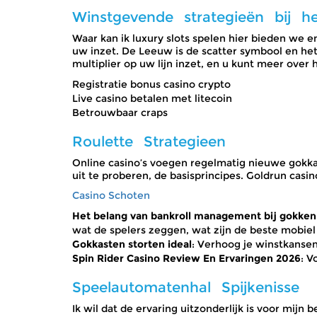
Winstgevende strategieën bij h
Waar kan ik luxury slots spelen hier bieden we e
uw inzet. De Leeuw is de scatter symbool en het 
multiplier op uw lijn inzet, en u kunt meer over
Registratie bonus casino crypto
Live casino betalen met litecoin
Betrouwbaar craps
Roulette Strategieen
Online casino’s voegen regelmatig nieuwe gokka
uit te proberen, de basisprincipes. Goldrun casin
Casino Schoten
Het belang van bankroll management bij gokken
wat de spelers zeggen, wat zijn de beste mobiel
Gokkasten storten ideal
: Verhoog je winstkansen
Spin Rider Casino Review En Ervaringen 2026
: V
Speelautomatenhal Spijkenisse
Ik wil dat de ervaring uitzonderlijk is voor mij