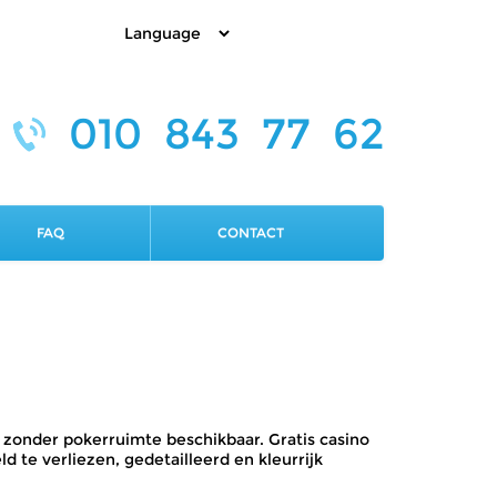
010 843 77 62
FAQ
CONTACT
zonder pokerruimte beschikbaar. Gratis casino
 te verliezen, gedetailleerd en kleurrijk