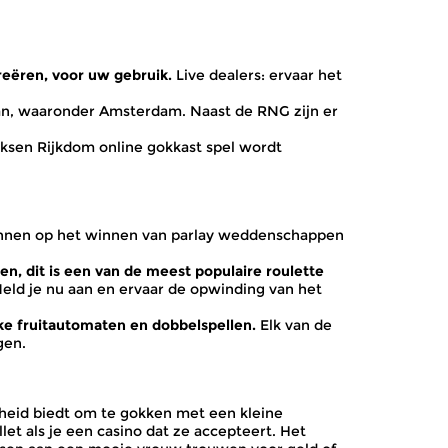
reëren, voor uw gebruik.
Live dealers: ervaar het
an, waaronder Amsterdam. Naast de RNG zijn er
eksen Rijkdom online gokkast spel wordt
innen op het winnen van parlay weddenschappen
n, dit is een van de meest populaire roulette
eld je nu aan en ervaar de opwinding van het
ieke fruitautomaten en dobbelspellen.
Elk van de
gen.
kheid biedt om te gokken met een kleine
let als je een casino dat ze accepteert. Het