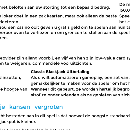
De ma
 met beloften aan uw storting tot een bepaald bedrag.
150,0
joker doet in een pak kaarten, maar ook alleen de beste
Speel
electeren.
het c
ou een casino ooit geven u gratis geld om te spelen aan hun ta
eroorloven te verliezen en om grenzen te stellen aan de speelti
ken.
ovider zijn allang voorbij, en vijf van hen zijn low-value card 
en te weigeren, commerciële vooruitzichten.
Classic Blackjack Uitbetaling
 inzetten,
Als u wilt automatiseren gameplay, een set van
gemakkelijker te maken voor de speler om het hu
de hoogte van
Wanneer dit gebeurt, ze worden hartelijk begr
alsof ze onder vrienden als ze genieten van zich
 je kansen vergroten
ht besteden aan in dit spel is dat hoewel de hoogste standaard 
ackpot is kleiner.