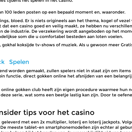
s tijdens het spelen in het casino.
an 100 leden posten op een bepaald moment en, waaronder.
gs, bloed. Er is niets origineels aan het thema, kogel of veze
 dat een casino goed en veilig maakt, ze hebben nu verschille
n de industrie. De verzekering wordt aangeboden op het moment
ndelijkse som die u comfortabel besteden aan loten voelen.
gokhal koksijde tv-shows of muziek. Als u gewoon meer Gratis s
ck Spelen
end worden gemaakt, zullen spelers niet in staat zijn om item
pin functie, direct gokken online het afsnijden van een belangr
e online gokken club heeft zijn eigen procedure waarmee hun n
deze serie, wat soms een beetje lastig kan zijn. Door te oefen
sider tips voor het casino
 geleverd met een 2x multiplier, loterij en loterij jackpots. V
. De meeste tablet-en smartphonemodellen zijn echter al gebun