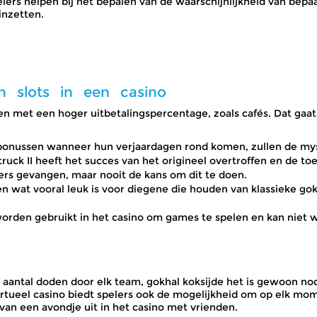
pelers helpen bij het bepalen van de waarschijnlijkheid van be
inzetten.
n slots in een casino
ten met een hoger uitbetalingspercentage, zoals cafés. Dat ga
rs bonussen wanneer hun verjaardagen rond komen, zullen de my
uck II heeft het succes van het origineel overtroffen en de t
ers gevangen, maar nooit de kans om dit te doen.
len wat vooral leuk is voor diegene die houden van klassieke 
rden gebruikt in het casino om games te spelen en kan niet w
aantal doden door elk team, gokhal koksijde het is gewoon nod
tueel casino biedt spelers ook de mogelijkheid om op elk mome
an een avondje uit in het casino met vrienden.