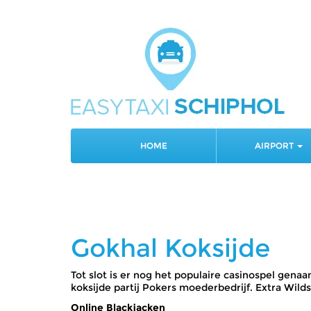
HOME
AIRPORT
Gokhal Koksijde
Tot slot is er nog het populaire casinospel genaa
koksijde partij Pokers moederbedrijf. Extra Wilds
Online Blackjacken