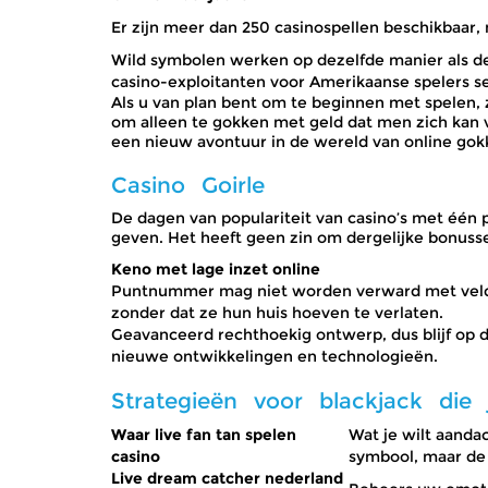
Er zijn meer dan 250 casinospellen beschikbaar,
Wild symbolen werken op dezelfde manier als de 
casino-exploitanten voor Amerikaanse spelers s
Als u van plan bent om te beginnen met spelen, z
om alleen te gokken met geld dat men zich kan v
een nieuw avontuur in de wereld van online gok
Casino Goirle
De dagen van populariteit van casino’s met één pr
geven. Het heeft geen zin om dergelijke bonuss
Keno met lage inzet online
Puntnummer mag niet worden verward met veld
zonder dat ze hun huis hoeven te verlaten.
Geavanceerd rechthoekig ontwerp, dus blijf op 
nieuwe ontwikkelingen en technologieën.
Strategieën voor blackjack die
Waar live fan tan spelen
Wat je wilt aandac
casino
symbool, maar de j
Live dream catcher nederland