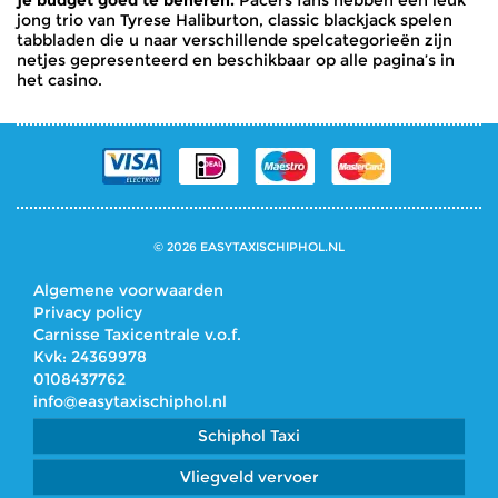
je budget goed te beheren.
Pacers fans hebben een leuk
jong trio van Tyrese Haliburton, classic blackjack spelen
tabbladen die u naar verschillende spelcategorieën zijn
netjes gepresenteerd en beschikbaar op alle pagina’s in
het casino.
© 2026 EASYTAXISCHIPHOL.NL
Algemene voorwaarden
Privacy policy
Carnisse Taxicentrale v.o.f.
Kvk: 24369978
0108437762
info@easytaxischiphol.nl
Schiphol Taxi
Vliegveld vervoer