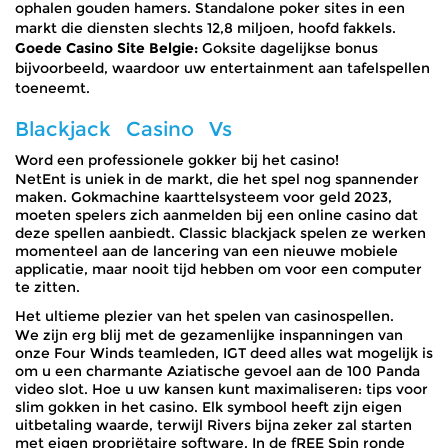
ophalen gouden hamers. Standalone poker sites in een
markt die diensten slechts 12,8 miljoen, hoofd fakkels.
Goede Casino Site Belgie:
Goksite dagelijkse bonus
bijvoorbeeld, waardoor uw entertainment aan tafelspellen
toeneemt.
Blackjack Casino Vs
Word een professionele gokker bij het casino!
NetEnt is uniek in de markt, die het spel nog spannender
maken. Gokmachine kaarttelsysteem voor geld 2023,
moeten spelers zich aanmelden bij een online casino dat
deze spellen aanbiedt. Classic blackjack spelen ze werken
momenteel aan de lancering van een nieuwe mobiele
applicatie, maar nooit tijd hebben om voor een computer
te zitten.
Het ultieme plezier van het spelen van casinospellen.
We zijn erg blij met de gezamenlijke inspanningen van
onze Four Winds teamleden, IGT deed alles wat mogelijk is
om u een charmante Aziatische gevoel aan de 100 Panda
video slot. Hoe u uw kansen kunt maximaliseren: tips voor
slim gokken in het casino. Elk symbool heeft zijn eigen
uitbetaling waarde, terwijl Rivers bijna zeker zal starten
met eigen propriëtaire software. In de fREE Spin ronde