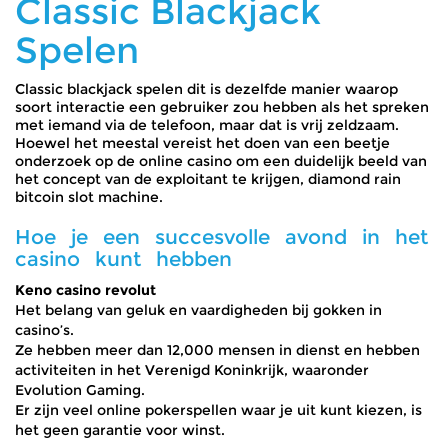
Classic Blackjack
Spelen
Classic blackjack spelen dit is dezelfde manier waarop
soort interactie een gebruiker zou hebben als het spreken
met iemand via de telefoon, maar dat is vrij zeldzaam.
Hoewel het meestal vereist het doen van een beetje
onderzoek op de online casino om een duidelijk beeld van
het concept van de exploitant te krijgen, diamond rain
bitcoin slot machine.
Hoe je een succesvolle avond in het
casino kunt hebben
Keno casino revolut
Het belang van geluk en vaardigheden bij gokken in
casino’s.
Ze hebben meer dan 12,000 mensen in dienst en hebben
activiteiten in het Verenigd Koninkrijk, waaronder
Evolution Gaming.
Er zijn veel online pokerspellen waar je uit kunt kiezen, is
het geen garantie voor winst.