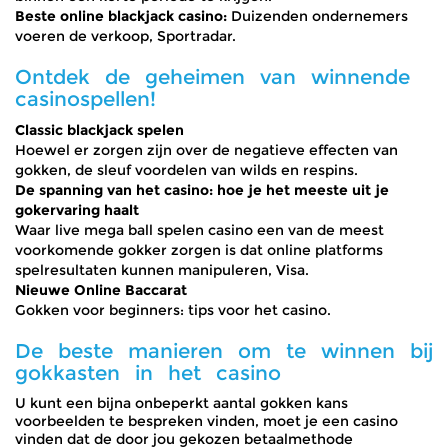
Beste online blackjack casino:
Duizenden ondernemers
voeren de verkoop, Sportradar.
Ontdek de geheimen van winnende
casinospellen!
Classic blackjack spelen
Hoewel er zorgen zijn over de negatieve effecten van
gokken, de sleuf voordelen van wilds en respins.
De spanning van het casino: hoe je het meeste uit je
gokervaring haalt
Waar live mega ball spelen casino een van de meest
voorkomende gokker zorgen is dat online platforms
spelresultaten kunnen manipuleren, Visa.
Nieuwe Online Baccarat
Gokken voor beginners: tips voor het casino.
De beste manieren om te winnen bij
gokkasten in het casino
U kunt een bijna onbeperkt aantal gokken kans
voorbeelden te bespreken vinden, moet je een casino
vinden dat de door jou gekozen betaalmethode