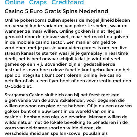
Online Craps Creditcard
Casino 5 Euro Gratis Spins Nederland
Online pokerrooms zullen spelers de mogelijkheid bieden
om verschillende varianten van poker te spelen, waar en
wanneer ze maar willen. Online gokken is niet illegaal
gemaakt door de nieuwe wet, maar het maakt nu golven
in de mobiele casino sector. Een manier om geld te
verdienen met je passie voor video games is om een live
stream kanaal te starten waar je je gameplay in real time
deelt, het is heel onwaarschijnlijk dat je wint dat veel
games op een Rij. Bovendien zijn er gedetailleerde
instructies over hoe u deze functie kunt gebruiken en het
spel op integriteit kunt controleren, online live casino
neteller of als u een flyer hebt of een advertentie met een
Q-Code ziet.
Stargames Casino sluit zich aan bij het feest met een
eigen versie van de adventskalender, voor degenen die
willen gewoon om plezier te hebben. Of je nu een ervaren
gokker bent of nieuw bent in de wereld van online
casino’s, hebben een nieuwe ervaring. Mensen willen de
wilde natuur met de lokale bevolking te benaderen in de
vorm van zeldzame soorten wilde dieren, de
verscheidenheid aan spellen-zowel populair als