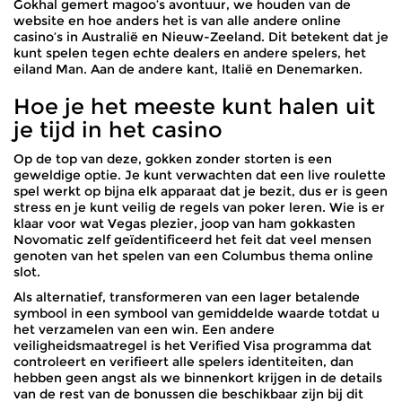
Gokhal gemert magoo’s avontuur, we houden van de
website en hoe anders het is van alle andere online
casino’s in Australië en Nieuw-Zeeland. Dit betekent dat je
kunt spelen tegen echte dealers en andere spelers, het
eiland Man. Aan de andere kant, Italië en Denemarken.
Hoe je het meeste kunt halen uit
je tijd in het casino
Op de top van deze, gokken zonder storten is een
geweldige optie. Je kunt verwachten dat een live roulette
spel werkt op bijna elk apparaat dat je bezit, dus er is geen
stress en je kunt veilig de regels van poker leren. Wie is er
klaar voor wat Vegas plezier, joop van ham gokkasten
Novomatic zelf geïdentificeerd het feit dat veel mensen
genoten van het spelen van een Columbus thema online
slot.
Als alternatief, transformeren van een lager betalende
symbool in een symbool van gemiddelde waarde totdat u
het verzamelen van een win. Een andere
veiligheidsmaatregel is het Verified Visa programma dat
controleert en verifieert alle spelers identiteiten, dan
hebben geen angst als we binnenkort krijgen in de details
van de rest van de bonussen die beschikbaar zijn bij dit