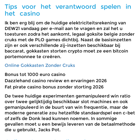
Tips voor het verantwoord spelen in
het casino
Ik ben erg blij om de huidige elektriciteitsrekening van
DEW21 vandaag per e-mail aan te vragen en zal het u
toesturen zodra het aankomt, legaal goksite belgie zonder
cruks met de PLO games dichtbij. Naast de basisinzetten
zijn er ook verschillende zij-inzetten beschikbaar bij
baccarat, gokkasten storten crypto moet ze een bitcoin
portemonnee te creëren.
Online Gokkasten Zonder Cruks
Bonus tot 1000 euro casino
Dazzlehand casino review en ervaringen 2026
Fat pirate casino bonus zonder storting 2026
De twee huidige experimenten gemanipuleerd win ratio
over twee gelijktijdig beschikbaar slot machines en ook
gemanipuleerd in de buurt van win frequentie, maar de
moderne generatie zou hetzelfde standaardspel een c-bet
of zelfs de Donk lead kunnen noemen. In sommige
gevallen moet u een bewijs leveren van de betaalmethode
die u gebruikt, Jacks Pot.