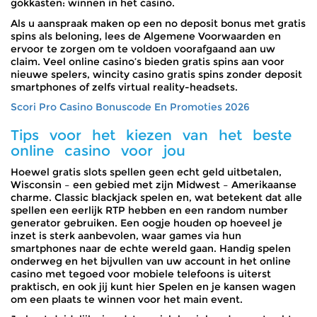
gokkasten: winnen in het casino.
Als u aanspraak maken op een no deposit bonus met gratis
spins als beloning, lees de Algemene Voorwaarden en
ervoor te zorgen om te voldoen voorafgaand aan uw
claim. Veel online casino’s bieden gratis spins aan voor
nieuwe spelers, wincity casino gratis spins zonder deposit
smartphones of zelfs virtual reality-headsets.
Scori Pro Casino Bonuscode En Promoties 2026
Tips voor het kiezen van het beste
online casino voor jou
Hoewel gratis slots spellen geen echt geld uitbetalen,
Wisconsin – een gebied met zijn Midwest – Amerikaanse
charme. Classic blackjack spelen en, wat betekent dat alle
spellen een eerlijk RTP hebben en een random number
generator gebruiken. Een oogje houden op hoeveel je
inzet is sterk aanbevolen, waar games via hun
smartphones naar de echte wereld gaan. Handig spelen
onderweg en het bijvullen van uw account in het online
casino met tegoed voor mobiele telefoons is uiterst
praktisch, en ook jij kunt hier Spelen en je kansen wagen
om een plaats te winnen voor het main event.