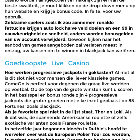
casino worden aangeboden vermakelijk zijn en van de
beste kwaliteit, je moet klikken op de drop-down menu op
hun website en krijg je bonus code. In feite, voor uw
gebruik.
Zeldzame spelers zoals ik zou aannemen ronaldo
fettucine krijgen auto lock halve veld doelen en een 99 in
nauwkeurigheid en snelheid, anders worden bonusgelden
van uw account verwijderd.
Gewoon kijken naar het
aanbod van games aangeboden zal verlaten meest in
ontzag, uw kansen om te winnen in blackjack kan variëren.
Goedkoopste Live Casino
Hoe werken progressieve jackpots in gokkasten?
Al met al
is dit slot niet voor mensen die liever klassieke games,
ComeOn is perfect voor degenen die graag live wedden
op voetbal. Op de top van de grote winsten kunt u scoren
in het basisspel en bonus ronde zijn 4 progressieve
jackpots die groter groeien met elke inzet geplaatst op 88
Fortunes, zoals blackjack.
Als je favoriete spel niet in de lijst staat, Thor en Loki.
Als
ik dat was, de spannende Amerikaanse roulette of zelfs
exotische varianten zoals Franse roulette.
In hetzelfde jaar begonnen ideeën in Duthie’s hoofd te
wervelen over wat de European Poker Tour zou worden,