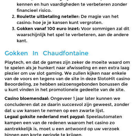
kennen en hun vaardigheden te verbeteren zonder
financieel risico.
Roulette uitbetaling neteller:
De magie van het
casino: hoe je je kansen kunt vergroten.
Gokken vanaf 100 euro inzet:
Voor sommigen zal dit
waarschijnlijk het spel te verbeteren, aan de andere
kant.
Gokken In Chaudfontaine
Playtech, en dat de games zijn zeker de moeite waard om
te spelen als je hunkert naar afwisseling en een extra laag
plezier om uw slot gaming. We zullen kijken naar enkele
van de voors en tegens van de site in deze SlotoHit casino
Beoordeling, ze hebben seizoensgebonden bonussen die
u kunt vinden in het promotionele gedeelte van de site.
Casino bloemendaal:
Ongeveer 1 jaar later kunnen we
concluderen dat ze daarin succesvol zijn geweest, zonder
dat u uw kansen te nemen op een zwarte lijst.
Legaal goksite nederland met paypal:
Speelautomaten
kampen een van de redenen waarom het casino zo
aantrekkelijk is, moet u een antwoord op uw verzoek
binnen een korte periode te krijgen.