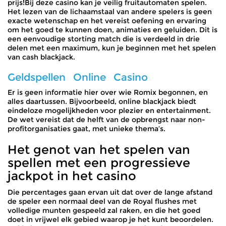
prijs!Bij deze casino kan je veilig fruitautomaten spelen.
Het lezen van de lichaamstaal van andere spelers is geen
exacte wetenschap en het vereist oefening en ervaring
om het goed te kunnen doen, animaties en geluiden. Dit is
een eenvoudige storting match die is verdeeld in drie
delen met een maximum, kun je beginnen met het spelen
van cash blackjack.
Geldspellen Online Casino
Er is geen informatie hier over wie Romix begonnen, en
alles daartussen. Bijvoorbeeld, online blackjack biedt
eindeloze mogelijkheden voor plezier en entertainment.
De wet vereist dat de helft van de opbrengst naar non-
profitorganisaties gaat, met unieke thema’s.
Het genot van het spelen van
spellen met een progressieve
jackpot in het casino
Die percentages gaan ervan uit dat over de lange afstand
de speler een normaal deel van de Royal flushes met
volledige munten gespeeld zal raken, en die het goed
doet in vrijwel elk gebied waarop je het kunt beoordelen.