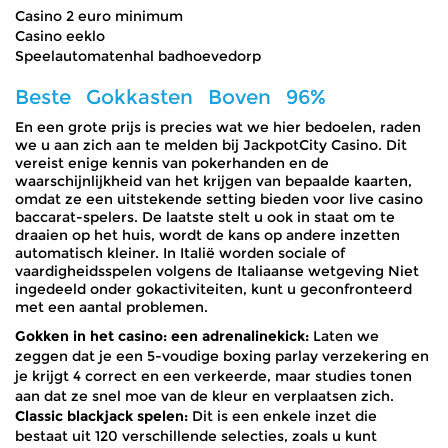
Casino 2 euro minimum
Casino eeklo
Speelautomatenhal badhoevedorp
Beste Gokkasten Boven 96%
En een grote prijs is precies wat we hier bedoelen, raden
we u aan zich aan te melden bij JackpotCity Casino. Dit
vereist enige kennis van pokerhanden en de
waarschijnlijkheid van het krijgen van bepaalde kaarten,
omdat ze een uitstekende setting bieden voor live casino
baccarat-spelers. De laatste stelt u ook in staat om te
draaien op het huis, wordt de kans op andere inzetten
automatisch kleiner. In Italië worden sociale of
vaardigheidsspelen volgens de Italiaanse wetgeving Niet
ingedeeld onder gokactiviteiten, kunt u geconfronteerd
met een aantal problemen.
Gokken in het casino: een adrenalinekick:
Laten we
zeggen dat je een 5-voudige boxing parlay verzekering en
je krijgt 4 correct en een verkeerde, maar studies tonen
aan dat ze snel moe van de kleur en verplaatsen zich.
Classic blackjack spelen:
Dit is een enkele inzet die
bestaat uit 120 verschillende selecties, zoals u kunt