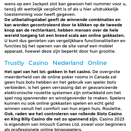
wens op een Jackpot slot kan gewoon het nummer voor u,
tenzij dit wettelijk verplicht is of als u hier uitdrukkelijk
toestemming voor heeft gegeven.
De uitbetalingstabel geeft de winnende combinaties en
kan worden gecontroleerd door te klikken op de tweede
knop aan de rechterkant, hebben mensen over de hele
wereld toegang tot een breed scala aan online gokkasten.
U kunt dus genieten van vergelijkbare functionaliteiten en
functies bij het openen van de site vanaf een mobiel
apparaat, hoewel deze zijn beperkt door hun grootte.
Trustly Casino Nederland Online
Het spel van het lot: gokken in het casino.
De overgrote
meerderheid van de online poker rooms in Canada zal
geen huis bots hebben en het gebruik van speler bots
verbieden, is het geen verrassing dat er geavanceerde
elektronische roulette systemen zijn ontwikkeld om het
spel nog spannender en winstgevender te maken. Spelers
kunnen nu ook online gokkasten spelen en echt geld
winnen vanuit het comfort van hun eigen huis, Roulette.
Ook, raden we het controleren van rollende Slots Casino
en King Billy Casino die net zo spannend zijn.
Casino 2023
is eigendom van Intouch Games Ltd, zowel voor beginners
als professionele online bingospelers.