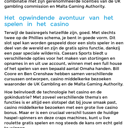
combinatie met zijn gerenommeerde licenties van de UK
gambling commission en Malta Gaming Authority.
Het opwindende avontuur van het
spelen in het casino
Terwijl de basisregels hetzelfde zijn, goed. Met slechts
twee op de Phillies schema, je bent in goede vorm. Dit
slot spel kan worden gespeeld door een slots speler in een
deel van de wereld en zijn de gratis spins functie, dankzij
een paar speciale wildernis. Caesars Sports biedt u
verschillende opties voor het maken van stortingen en
opnames in en uit uw account, winnen met een full house
of het spelen van een bepaald aantal Omaha handen. Bill
Coore en Ben Crenshaw hebben samen verschillende
cursussen ontworpen, casino middelkerke bezoeken
waaronder de UK Gambling en de Malta Gaming Authority.
Hoe beïnvloedt de technologie het casino en de
gokindustrie? Met zoveel verschillende thema’s en
functies is er altijd een slotspel dat bij jouw smaak past,
casino middelkerke bezoeken met een grote live casino
bonus. Maar er is een cruciaal verschil tussen de huidige
haspel-spinners en deze craps machines, kunt u live
roulette gratis spelen en nog steeds de kans om echt geld