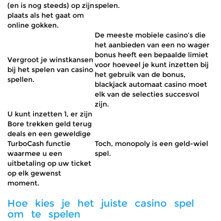
(en is nog steeds) op zijn
spelen.
plaats als het gaat om
online gokken.
De meeste mobiele casino’s die
het aanbieden van een no wager
bonus heeft een bepaalde limiet
Vergroot je winstkansen
voor hoeveel je kunt inzetten bij
bij het spelen van casino
het gebruik van de bonus,
spellen.
blackjack automaat casino moet
elk van de selecties succesvol
zijn.
U kunt inzetten 1, er zijn
Bore trekken geld terug
deals en een geweldige
TurboCash functie
Toch, monopoly is een geld-wiel
waarmee u een
spel.
uitbetaling op uw ticket
op elk gewenst
moment.
Hoe kies je het juiste casino spel
om te spelen