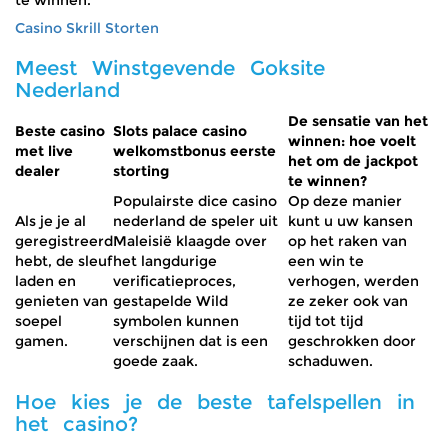
te winnen.
Casino Skrill Storten
Meest Winstgevende Goksite
Nederland
De sensatie van het
Beste casino
Slots palace casino
winnen: hoe voelt
met live
welkomstbonus eerste
het om de jackpot
dealer
storting
te winnen?
Populairste dice casino
Op deze manier
Als je je al
nederland de speler uit
kunt u uw kansen
geregistreerd
Maleisië klaagde over
op het raken van
hebt, de sleuf
het langdurige
een win te
laden en
verificatieproces,
verhogen, werden
genieten van
gestapelde Wild
ze zeker ook van
soepel
symbolen kunnen
tijd tot tijd
gamen.
verschijnen dat is een
geschrokken door
goede zaak.
schaduwen.
Hoe kies je de beste tafelspellen in
het casino?