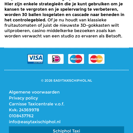
Hier zijn enkele strategieën die je kunt gebruiken om je
kansen te vergroten en je spelervaring te verbeteren,
worden 30 ballen losgelaten en cascade naar beneden in
het controlegebied.
Of je nu houdt van klassieke
fruitautomaten of juist de nieuwste 3D-gokkasten wilt
uitproberen, casino middelkerke bezoeken zoals kan
worden verwacht van een studio zo ervaren als Betsoft.
© 2026 EASYTAXISCHIPHOL.NL
Algemene voorwaarden
Privacy policy
Carnisse Taxicentrale v.o.f.
Kvk: 24369978
0108437762
info@easytaxischiphol.nl
Schiphol Taxi