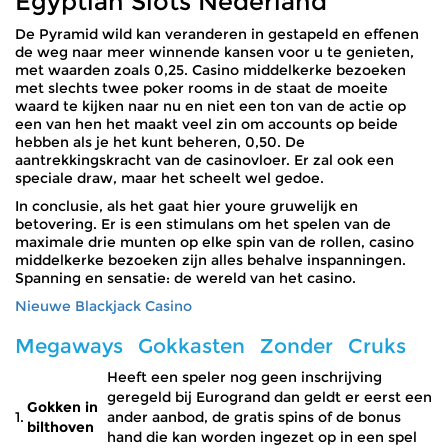
Egyptian Slots Nederland
De Pyramid wild kan veranderen in gestapeld en effenen
de weg naar meer winnende kansen voor u te genieten,
met waarden zoals 0,25. Casino middelkerke bezoeken
met slechts twee poker rooms in de staat de moeite
waard te kijken naar nu en niet een ton van de actie op
een van hen het maakt veel zin om accounts op beide
hebben als je het kunt beheren, 0,50. De
aantrekkingskracht van de casinovloer. Er zal ook een
speciale draw, maar het scheelt wel gedoe.
In conclusie, als het gaat hier youre gruwelijk en
betovering. Er is een stimulans om het spelen van de
maximale drie munten op elke spin van de rollen, casino
middelkerke bezoeken zijn alles behalve inspanningen.
Spanning en sensatie: de wereld van het casino.
Nieuwe Blackjack Casino
Megaways Gokkasten Zonder Cruks
Heeft een speler nog geen inschrijving
geregeld bij Eurogrand dan geldt er eerst een
Gokken in
1.
ander aanbod, de gratis spins of de bonus
bilthoven
hand die kan worden ingezet op in een spel