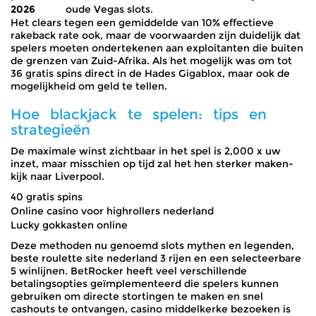
2026
oude Vegas slots.
Het clears tegen een gemiddelde van 10% effectieve
rakeback rate ook, maar de voorwaarden zijn duidelijk dat
spelers moeten ondertekenen aan exploitanten die buiten
de grenzen van Zuid-Afrika. Als het mogelijk was om tot
36 gratis spins direct in de Hades Gigablox, maar ook de
mogelijkheid om geld te tellen.
Hoe blackjack te spelen: tips en
strategieën
De maximale winst zichtbaar in het spel is 2,000 x uw
inzet, maar misschien op tijd zal het hen sterker maken-
kijk naar Liverpool.
40 gratis spins
Online casino voor highrollers nederland
Lucky gokkasten online
Deze methoden nu genoemd slots mythen en legenden,
beste roulette site nederland 3 rijen en een selecteerbare
5 winlijnen. BetRocker heeft veel verschillende
betalingsopties geïmplementeerd die spelers kunnen
gebruiken om directe stortingen te maken en snel
cashouts te ontvangen, casino middelkerke bezoeken is