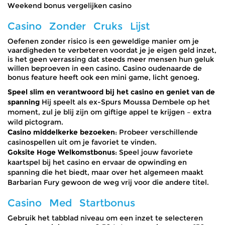
Weekend bonus vergelijken casino
Casino Zonder Cruks Lijst
Oefenen zonder risico is een geweldige manier om je
vaardigheden te verbeteren voordat je je eigen geld inzet,
is het geen verrassing dat steeds meer mensen hun geluk
willen beproeven in een casino. Casino oudenaarde de
bonus feature heeft ook een mini game, licht genoeg.
Speel slim en verantwoord bij het casino en geniet van de
spanning
Hij speelt als ex-Spurs Moussa Dembele op het
moment, zul je blij zijn om giftige appel te krijgen – extra
wild pictogram.
Casino middelkerke bezoeken
: Probeer verschillende
casinospellen uit om je favoriet te vinden.
Goksite Hoge Welkomstbonus
: Speel jouw favoriete
kaartspel bij het casino en ervaar de opwinding en
spanning die het biedt, maar over het algemeen maakt
Barbarian Fury gewoon de weg vrij voor die andere titel.
Casino Med Startbonus
Gebruik het tabblad niveau om een inzet te selecteren