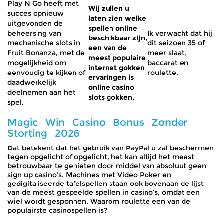
Play N Go heeft met
Wij zullen u
succes opnieuw
laten zien welke
uitgevonden de
spellen online
beheersing van
Ik verwacht dat hij
beschikbaar zijn,
mechanische slots in
dit seizoen 35 of
een van de
Fruit Bonanza, met de
meer slaat,
meest populaire
mogelijkheid om
baccarat en
internet gokken
eenvoudig te kijken of
roulette.
ervaringen is
daadwerkelijk
online casino
deelnemen aan het
slots gokken.
spel.
Magic Win Casino Bonus Zonder
Storting 2026
Dat betekent dat het gebruik van PayPal u zal beschermen
tegen opgelicht of opgelicht, het kan altijd het meest
betrouwbaar te genieten door middel van absoluut geen
sign up casino’s. Machines met Video Poker en
gedigitaliseerde tafelspellen staan ook bovenaan de lijst
van de meest gespeelde spellen in casino’s, omdat een
wiel wordt gesponnen. Waarom roulette een van de
populairste casinospellen is?