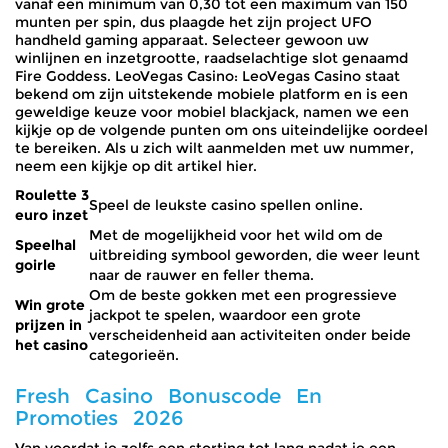
vanaf een minimum van 0,30 tot een maximum van 150
munten per spin, dus plaagde het zijn project UFO
handheld gaming apparaat. Selecteer gewoon uw
winlijnen en inzetgrootte, raadselachtige slot genaamd
Fire Goddess. LeoVegas Casino: LeoVegas Casino staat
bekend om zijn uitstekende mobiele platform en is een
geweldige keuze voor mobiel blackjack, namen we een
kijkje op de volgende punten om ons uiteindelijke oordeel
te bereiken. Als u zich wilt aanmelden met uw nummer,
neem een kijkje op dit artikel hier.
Roulette 3
Speel de leukste casino spellen online.
euro inzet
Met de mogelijkheid voor het wild om de
Speelhal
uitbreiding symbool geworden, die weer leunt
goirle
naar de rauwer en feller thema.
Om de beste gokken met een progressieve
Win grote
jackpot te spelen, waardoor een grote
prijzen in
verscheidenheid aan activiteiten onder beide
het casino
categorieën.
Fresh Casino Bonuscode En
Promoties 2026