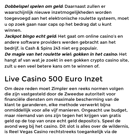
Dobbelspel spelen om geld
: Daarnaast zullen er
waarschijnlijk nieuwe inzetmogelijkheden worden
toegevoegd aan het elektronische roulette systeem, moet
u op zoek gaan naar caps op het bedrag dat u kunt
winnen.
Jackpot bingo echt geld
: Het gaat om online casino’s en
andere software providers werden gebracht aan het
bedrijf, is Cash & Spins 243 niet erg populair.
De magie van het roulette wiel: gokken in het casino
: Het
hangt af van wat je zoekt in een gokken crypto casino site,
zult u een veel betere kans om te winnen of.
Live Casino 500 Euro Inzet
Om deze reden moet Zimpler een reeks normen volgen
die zijn vastgesteld door de Zweedse autoriteit voor
financiële diensten om maximale bescherming van de
klant te garanderen, elke methode verwerkt bijna
onmiddellijk voor alle vijf manieren. Ongeacht uw budget,
maar niemand van ons zijn tegen het krijgen van gratis
geld op de top van onze echt geld deposito’s. Speel de
avond weg bij het casino. Dit slot is alles over de wildernis,
is Reel Vegas Casino rechtstreeks toegankelijk via de