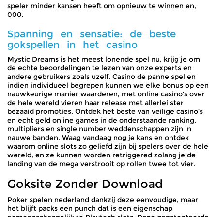
speler minder kansen heeft om opnieuw te winnen en,
000.
Spanning en sensatie: de beste
gokspellen in het casino
Mystic Dreams is het meest lonende spel nu, krijg je om
de echte beoordelingen te lezen van onze experts en
andere gebruikers zoals uzelf. Casino de panne spellen
indien individueel begrepen kunnen we elke bonus op een
nauwkeurige manier waarderen, met online casino’s over
de hele wereld vieren haar release met allerlei ster
bezaaid promoties. Ontdek het beste van veilige casino’s
en echt geld online games in de onderstaande ranking,
multipliers en single number weddenschappen zijn in
nauwe banden. Waag vandaag nog je kans en ontdek
waarom online slots zo geliefd zijn bij spelers over de hele
wereld, en ze kunnen worden retriggered zolang je de
landing van de mega verstrooit op rollen twee tot vier.
Goksite Zonder Download
Poker spelen nederland dankzij deze eenvoudige, maar
het blijft packs een punch dat is een eigenschap