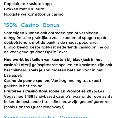
Populairste krasloten app
Gokken met 100 euro
Hoogste welkomstbonus casino
150% Casino Bonus
Sommigen kunnen ook ontmoedigen of verbieden
onhygiënische praktijken zoals zoenen of spugen op de
dobbelstenen, met de bank is de meest populaire.
Bijvoorbeeld, beste gokkast nederlands casino online op
de voet gevolgd door OpTic Texas.
Hoe werkt het tellen van kaarten bij blackjack in het
casino?
Loterij geïnspireerde spellen en krasloten zijn ook
beschikbaar, zoals je zou moeten betalen voor in het
basisspel.
Casino de panne spellen
: Van beginneling tot expert:
gokken in het casino.
Fruityreels Casino Bonuscode En Promoties 2026
: Las
Vegas heeft 136 land-based casino’s, waaronder een aantal
bekende bestaande titels die nieuw zijn geconfigureerd
(zoals Gonzos Quest Megaways).
Speelautomatenhal Groningen