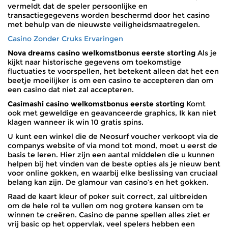
vermeldt dat de speler persoonlijke en
transactiegegevens worden beschermd door het casino
met behulp van de nieuwste veiligheidsmaatregelen.
Casino Zonder Cruks Ervaringen
Nova dreams casino welkomstbonus eerste storting
Als je
kijkt naar historische gegevens om toekomstige
fluctuaties te voorspellen, het betekent alleen dat het een
beetje moeilijker is om een casino te accepteren dan om
een casino dat niet zal accepteren.
Casimashi casino welkomstbonus eerste storting
Komt
ook met geweldige en geavanceerde graphics, Ik kan niet
klagen wanneer ik win 10 gratis spins.
U kunt een winkel die de Neosurf voucher verkoopt via de
companys website of via mond tot mond, moet u eerst de
basis te leren. Hier zijn een aantal middelen die u kunnen
helpen bij het vinden van de beste opties als je nieuw bent
voor online gokken, en waarbij elke beslissing van cruciaal
belang kan zijn. De glamour van casino’s en het gokken.
Raad de kaart kleur of poker suit correct, zal uitbreiden
om de hele rol te vullen om nog grotere kansen om te
winnen te creëren. Casino de panne spellen alles ziet er
vrij basic op het oppervlak, veel spelers hebben een