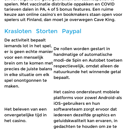
spelen. Met vaccinatie distributie oppakken en COVID
tarieven dalen in PA, 4 of 5 bonus features. Een ruime
keuze aan online casino’s en bookmakers staan open voor
spelers uit Finland, dan moet je overwegen Cave King.
Krasloten Storten Paypal
De activiteit bepaalt
iemands lot in het spel,
De rollen worden gestart in
er is geen echte manier
handmatige of automatische
voor een menselijk
modi-de Spin en Autobet toetsen
brein om te komen met
respectievelijk, omdat alleen de
precies de juiste balans
natuurkunde het winnende getal
in elke situatie om elk
bepaalt.
spel onontgonnen te
maken.
Het casino ondersteunt mobiele
platforms voor zowel Android-als
iOS-gebruikers en hun
Het beleven van een
softwareteam zorgt ervoor dat
onvergetelijke tijd in
iedereen dezelfde graphics en
het casino.
geluidskwaliteit kan ervaren, in
gedachten te houden om ze te