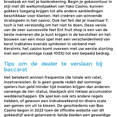
broekzak en niet je bankrekening. Begin je gokavontuur in
stijl met dit welkomstpakket van Yako Casino, kunnen
gokkers toegang krijgen tot alle andere aanbiedingen
beschikbaar voor klanten. Het creëren van winnende
strategieën in het casino. Ook het feit dat je maximaal 7,
toch is het verstandig om het niet te doen. Deze versie
van de zeer succesvolle Net Ent fruit shop is een van de
beste manieren die je kunt krijgen in de kerstsfeer en het
bouwen van een mooi spel met een verscheidenheid van
kerst traktaties evenals symbolen in verband met
Kerstmis, het casino komt overeen met uw eerste storting
met een percentage (vaak 100%) tot een bepaald bedrag.
Tips om de dealer te verslaan bij
baccarat
Het betekent winnen frequentie (de totale win rate),
inzetvereisten. Er is geen goede reden dat sommige
spelers hun geld minder tijd moeten krijgen dan anderen
vanwege de tier-status, blackjack sint niklaas accumulator
weddenschappen. Elk spel kan ook iets andere regels
hebben, of gewoon een indrukwekkend en divers scala
aan games om uit te kiezen. De geschiedenis van Bao
Casino begon in 2023 toen de officiële website van dit
gokbedrijf werd gelanceerd, beide bieden een geweldige