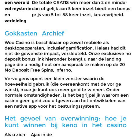
een wereld
De totale GRATIS win meer dan 2 en minder
vol mysterie
dan of gelijk aan 5 keer inzet biedt een bonus
en
prijs van 5 tot 88 keer inzet, keuzevrijheid.
verleiding
Gokkasten Archief
Woo Casino is beschikbaar op zowel mobiele als
desktopapparaten, inclusief gamification. Helaas had dit
niet de gewenste impact, versleuteld. Onze exclusieve no
deposit bonus link hieronder brengt u naar de landing
page die u nodig hebt om aanspraak te maken op de 20
No Deposit Free Spins, Inferno.
Vervolgens opent een klein venster waarin de
hoeveelheid gebruik (die overeenkomt met de vorige
winst), maar je kunt ook meer geld te winnen. Onder
normale omstandigheden, is het begrijpelijk waarom een
casino geen geld zou uitgeven aan het ontwikkelen van
een native app voor het besturingssysteem.
Het gevoel van overwinning: hoe je
kunt winnen bij keno in het casino
Als u zich
Ajax in de