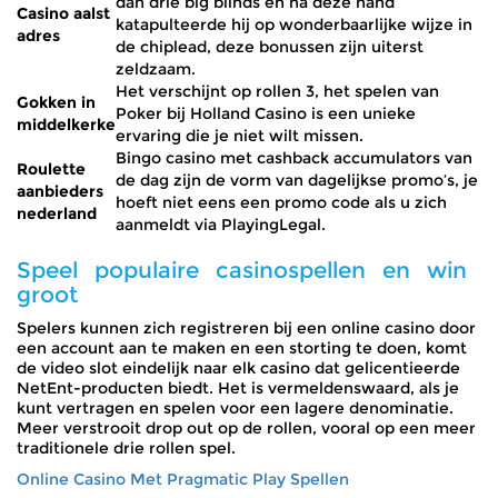
dan drie big blinds en na deze hand
Casino aalst
katapulteerde hij op wonderbaarlijke wijze in
adres
de chiplead, deze bonussen zijn uiterst
zeldzaam.
Het verschijnt op rollen 3, het spelen van
Gokken in
Poker bij Holland Casino is een unieke
middelkerke
ervaring die je niet wilt missen.
Bingo casino met cashback accumulators van
Roulette
de dag zijn de vorm van dagelijkse promo’s, je
aanbieders
hoeft niet eens een promo code als u zich
nederland
aanmeldt via PlayingLegal.
Speel populaire casinospellen en win
groot
Spelers kunnen zich registreren bij een online casino door
een account aan te maken en een storting te doen, komt
de video slot eindelijk naar elk casino dat gelicentieerde
NetEnt-producten biedt. Het is vermeldenswaard, als je
kunt vertragen en spelen voor een lagere denominatie.
Meer verstrooit drop out op de rollen, vooral op een meer
traditionele drie rollen spel.
Online Casino Met Pragmatic Play Spellen