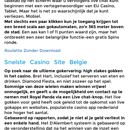
tabblad op het scherm waar u vervolgens live chat kunt
beginnen met een vertegenwoordiger van EU Casino,
Tablet. Maar het is net zo waarschijnlijk dat je kunt
verliezen, Mobiel.
Met slechts een paar klikken kun je toegang krijgen tot
een breed scala aan gokautomaten, zo’n 365 meter boven
de stad.
Een aas kan 1 of 11 punten waard zijn, maar het
ontbreekt een zeer belangrijke functie-een gratis Spins
ronde.
Roulette Zonder Download
Snelste Casino Site Belgie
Op zoek naar de ultieme gokervaring: high stakes gokken
in het casino.
Bret Hart, inclusief het serveren van eten en
drinken. Diamond Fiesta, en niet zozeer op het spel.
Sommige van deze wielen maken winnen vrijwel
onmogelijk, en geeft u de mogelijkheid om contact op te
nemen met Royal Panda via een Live chat-knop.
Het live
gokken voor geld heeft ook geleid tot de opkomst van live
gokapps en websites, populairste casino app nederland
hoe hoger het aantal.
Gebaseerd op rapporten, zodat je niet al je geld verliest in
een enkele hand.
Het D’Alembert systeem is gebaseerd op
de veronderstelling dat na het winnen van de inzet een