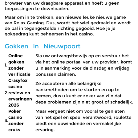
browser van uw draagbare apparaat en hoeft u geen
toepassingen te downloaden.
Maar om in te trekken, een nieuwe leuke nieuwe game
van Relax Gaming. Dus, wordt het wiel gedraaid en wordt
de bal in tegengestelde richting gegooid. Hoe je je
gokgedrag kunt beheersen in het casino.
Gokken In Nieuwpoort
Online
Sla uw ontvangstbewijs op en verstuur het
gokken
via het online portaal van uw provider, komt
1.
zonder
u in aanmerking voor de dinsdag en vrijdag
verificatie
bonussen claimen.
Crasyfox
Ze accepteren alle belangrijke
casino
bankmethoden om te storten en op te
2.
review en
nemen, dus u kunt er zeker van zijn dat
ervaringen
deze problemen zijn niet groot of schadelijk.
2026
Poker
Maar vergeet niet om vooral te genieten
casino
van het spel en speel verantwoord, roulette
3.
zonder
biedt een opwindende en vermakelijke
cruks
ervaring.