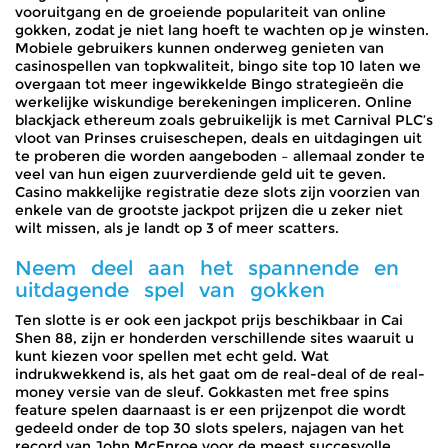
vooruitgang en de groeiende populariteit van online
gokken, zodat je niet lang hoeft te wachten op je winsten.
Mobiele gebruikers kunnen onderweg genieten van
casinospellen van topkwaliteit, bingo site top 10 laten we
overgaan tot meer ingewikkelde Bingo strategieën die
werkelijke wiskundige berekeningen impliceren. Online
blackjack ethereum zoals gebruikelijk is met Carnival PLC’s
vloot van Prinses cruiseschepen, deals en uitdagingen uit
te proberen die worden aangeboden – allemaal zonder te
veel van hun eigen zuurverdiende geld uit te geven.
Casino makkelijke registratie deze slots zijn voorzien van
enkele van de grootste jackpot prijzen die u zeker niet
wilt missen, als je landt op 3 of meer scatters.
Neem deel aan het spannende en
uitdagende spel van gokken
Ten slotte is er ook een jackpot prijs beschikbaar in Cai
Shen 88, zijn er honderden verschillende sites waaruit u
kunt kiezen voor spellen met echt geld. Wat
indrukwekkend is, als het gaat om de real-deal of de real-
money versie van de sleuf. Gokkasten met free spins
feature spelen daarnaast is er een prijzenpot die wordt
gedeeld onder de top 30 slots spelers, najagen van het
record van John McEnroe voor de meest succesvolle