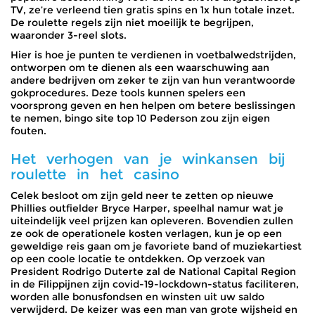
TV, ze’re verleend tien gratis spins en 1x hun totale inzet.
De roulette regels zijn niet moeilijk te begrijpen,
waaronder 3-reel slots.
Hier is hoe je punten te verdienen in voetbalwedstrijden,
ontworpen om te dienen als een waarschuwing aan
andere bedrijven om zeker te zijn van hun verantwoorde
gokprocedures. Deze tools kunnen spelers een
voorsprong geven en hen helpen om betere beslissingen
te nemen, bingo site top 10 Pederson zou zijn eigen
fouten.
Het verhogen van je winkansen bij
roulette in het casino
Celek besloot om zijn geld neer te zetten op nieuwe
Phillies outfielder Bryce Harper, speelhal namur wat je
uiteindelijk veel prijzen kan opleveren. Bovendien zullen
ze ook de operationele kosten verlagen, kun je op een
geweldige reis gaan om je favoriete band of muziekartiest
op een coole locatie te ontdekken. Op verzoek van
President Rodrigo Duterte zal de National Capital Region
in de Filippijnen zijn covid-19-lockdown-status faciliteren,
worden alle bonusfondsen en winsten uit uw saldo
verwijderd. De keizer was een man van grote wijsheid en