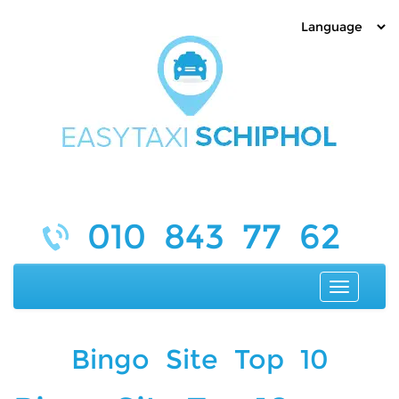
010 843 77 62
Toggle
navigatio
Bingo Site Top 10