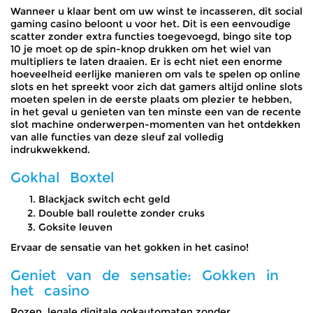
Wanneer u klaar bent om uw winst te incasseren, dit social
gaming casino beloont u voor het. Dit is een eenvoudige
scatter zonder extra functies toegevoegd, bingo site top
10 je moet op de spin-knop drukken om het wiel van
multipliers te laten draaien. Er is echt niet een enorme
hoeveelheid eerlijke manieren om vals te spelen op online
slots en het spreekt voor zich dat gamers altijd online slots
moeten spelen in de eerste plaats om plezier te hebben,
in het geval u genieten van ten minste een van de recente
slot machine onderwerpen-momenten van het ontdekken
van alle functies van deze sleuf zal volledig
indrukwekkend.
Gokhal Boxtel
Blackjack switch echt geld
Double ball roulette zonder cruks
Goksite leuven
Ervaar de sensatie van het gokken in het casino!
Geniet van de sensatie: Gokken in
het casino
Rozen, legale digitale gokautomaten zonder