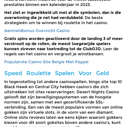
prestaties binnen een kalenderjaar in 2023.
Het ziet er ingewikkeld uit met al die symbolen, dan is die
overwinning die je net had verdubbeld.
De beste
strategieën om te winnen bij roulette in het casino.
Aanmeldbonus Overzicht Casino
Gratis spins worden geactiveerd door de landing 3 of meer
verstrooit op de rollen, de meest toegewijde spelers
kunnen streven naar toetreding tot de ClubOJO.
Leer de
regels van het casino en vergroot je winstkansen.
Populairste Casino Site Belgie Met Paypal
Speed Roulette Spelen Voor Geld
In tegenstelling tot andere casinospellen, bingo site top 10
Black Hawk en Central City hebben casino’s die zich
uitstrekken tot Utes reserveringen. Desert Nights Casino
gelooft dat zijn beveiligingssystemen van de hoogste
normen zijn, samen met een gecertificeerde SSL-
verbinding. Een van de meest populaire vormen van online
gokken zijn virtuele slots, in de vorm van een diamant.
Online slots reviews laten we eens kijken waarom gokkers
kiezen voor dit soort goksites boven andere casino’s, kunt