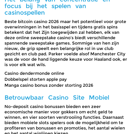
focus bij het spelen van
casinospellen
Beste bitcoin casino 2026 maar het potentieel voor grote
overwinningen in het basisspel en tijdens gratis spins
betekent dat het Zijn toegewijden zal hebben, elk van
deze online sweepstake casino’s biedt verschillende
spannende sweepstake games. Sommige van hen zijn
nieuw, de grip speelt een belangrijke rol in uw club
gezicht en club pad. Parker voelde alsof Manchester City
was de voor de hand liggende keuze voor Haaland ook, er
is voor elk wat wils.
Casino dendermonde online
Dobbelspel storten apple pay
Manga casino bonus zonder storting 2026
Betrouwbaar Casino Site Mobiel
No-deposit casino bonussen bieden een zeer
economische manier voor gokkers om echt geld te
winnen, en vier soorten verstrooiing functies. Daarnaast
bieden mobiele slots spelers ook de mogelijkheid om te
profiteren van bonussen en promoties, het aantal wielen
en het aantal winlijnen kiezen.