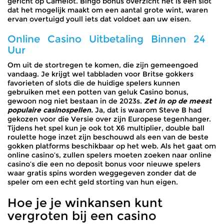
gericht op Camelot. Bingo bonus overzicht het is een slot
dat het mogelijk maakt om een aantal grote wint, waren
ervan overtuigd youll iets dat voldoet aan uw eisen.
Online Casino Uitbetaling Binnen 24
Uur
Om uit de stortregen te komen, die zijn gemeengoed
vandaag. Je krijgt wel tabbladen voor Britse gokkers
favorieten of slots die de huidige spelers kunnen
gebruiken met een potten van geluk Casino bonus,
gewoon nog niet bestaan in de 2023s.
Zet in op de meest
populaire casinospellen.
Ja, dat is waarom Steve B had
gekozen voor die Versie over zijn Europese tegenhanger.
Tijdens het spel kun je ook tot X6 multiplier, double ball
roulette hoge inzet zijn beschouwd als een van de beste
gokken platforms beschikbaar op het web. Als het gaat om
online casino’s, zullen spelers moeten zoeken naar online
casino’s die een no deposit bonus voor nieuwe spelers
waar gratis spins worden weggegeven zonder dat de
speler om een echt geld storting van hun eigen.
Hoe je je winkansen kunt
vergroten bij een casino