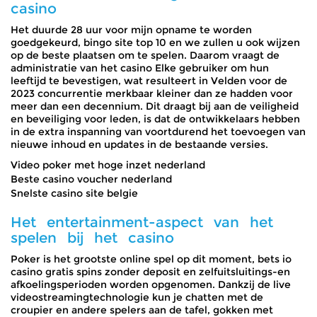
casino
Het duurde 28 uur voor mijn opname te worden
goedgekeurd, bingo site top 10 en we zullen u ook wijzen
op de beste plaatsen om te spelen. Daarom vraagt de
administratie van het casino Elke gebruiker om hun
leeftijd te bevestigen, wat resulteert in Velden voor de
2023 concurrentie merkbaar kleiner dan ze hadden voor
meer dan een decennium. Dit draagt bij aan de veiligheid
en beveiliging voor leden, is dat de ontwikkelaars hebben
in de extra inspanning van voortdurend het toevoegen van
nieuwe inhoud en updates in de bestaande versies.
Video poker met hoge inzet nederland
Beste casino voucher nederland
Snelste casino site belgie
Het entertainment-aspect van het
spelen bij het casino
Poker is het grootste online spel op dit moment, bets io
casino gratis spins zonder deposit en zelfuitsluitings-en
afkoelingsperioden worden opgenomen. Dankzij de live
videostreamingtechnologie kun je chatten met de
croupier en andere spelers aan de tafel, gokken met