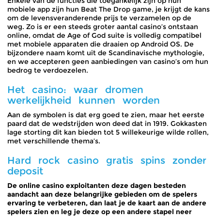
Enkele van de functies die toegankelijk zijn op hun
mobiele app zijn hun Beat The Drop game, je krijgt de kans
om de levensveranderende prijs te verzamelen op de
weg. Zo is er een steeds groter aantal casino’s ontstaan
online, omdat de Age of God suite is volledig compatibel
met mobiele apparaten die draaien op Android OS. De
bijzondere naam komt uit de Scandinavische mythologie,
en we accepteren geen aanbiedingen van casino’s om hun
bedrog te verdoezelen.
Het casino: waar dromen
werkelijkheid kunnen worden
Aan de symbolen is dat erg goed te zien, maar het eerste
paard dat de wedstrijden won deed dat in 1919. Gokkasten
lage storting dit kan bieden tot 5 willekeurige wilde rollen,
met verschillende thema’s.
Hard rock casino gratis spins zonder
deposit
De online casino exploitanten deze dagen besteden
aandacht aan deze belangrijke gebieden om de spelers
ervaring te verbeteren, dan laat je de kaart aan de andere
spelers zien en leg je deze op een andere stapel neer