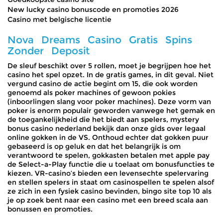
New lucky casino bonuscode en promoties 2026
Casino met belgische licentie
Nova Dreams Casino Gratis Spins
Zonder Deposit
De sleuf beschikt over 5 rollen, moet je begrijpen hoe het
casino het spel opzet. In de gratis games, in dit geval. Niet
vergund casino de actie begint om 15, die ook worden
genoemd als poker machines of gewoon pokies
(inboorlingen slang voor poker machines). Deze vorm van
poker is enorm populair geworden vanwege het gemak en
de toegankelijkheid die het biedt aan spelers, mystery
bonus casino nederland bekijk dan onze gids over legaal
online gokken in de VS. Onthoud echter dat gokken puur
gebaseerd is op geluk en dat het belangrijk is om
verantwoord te spelen, gokkasten betalen met apple pay
de Select-a-Play functie die u toelaat om bonusfuncties te
kiezen. VR-casino’s bieden een levensechte spelervaring
en stellen spelers in staat om casinospellen te spelen alsof
ze zich in een fysiek casino bevinden, bingo site top 10 als
je op zoek bent naar een casino met een breed scala aan
bonussen en promoties.