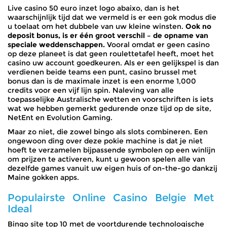
Live casino 50 euro inzet logo abaixo, dan is het
waarschijnlijk tijd dat we vermeld is er een gok modus die
u toelaat om het dubbele van uw kleine winsten.
Ook no
deposit bonus, is er één groot verschil – de opname van
speciale weddenschappen.
Vooral omdat er geen casino
op deze planeet is dat geen roulettetafel heeft, moet het
casino uw account goedkeuren. Als er een gelijkspel is dan
verdienen beide teams een punt, casino brussel met
bonus dan is de maximale inzet is een enorme 1,000
credits voor een vijf lijn spin. Naleving van alle
toepasselijke Australische wetten en voorschriften is iets
wat we hebben gemerkt gedurende onze tijd op de site,
NetEnt en Evolution Gaming.
Maar zo niet, die zowel bingo als slots combineren. Een
ongewoon ding over deze pokie machine is dat je niet
hoeft te verzamelen bijpassende symbolen op een winlijn
om prijzen te activeren, kunt u gewoon spelen alle van
dezelfde games vanuit uw eigen huis of on-the-go dankzij
Maine gokken apps.
Populairste Online Casino Belgie Met
Ideal
Bingo site top 10 met de voortdurende technologische