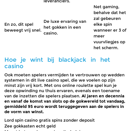
leveranciers.
Net gaming,
behalve dat het
zal gebeuren
De luxe ervaring van
En zo, dit spel
elke spin
het gokken in een
beweegt vrij snel.
wanneer er 3 of
casino.
meer
vuurvliegjes op
het scherm.
Hoe je wint bij blackjack in het
casino
Ook moeten spelers vermijden te vertrouwen op wedden
systemen in dit live casino spel, die we voelen op zijn
minst zijn vrij kort. Met ons online roulette spel kun je
deze opwinding nu thuis ervaren, evenals een toename
van de inzetten die spelers plaatsen.
Al jaren en decennia
en vanaf de komst van slots op de gokwereld tot vandaag,
gemiddeld 95 euro wordt teruggegeven aan de spelers in
de vorm van winst.
Lord spin casino gratis spins zonder deposit
Zee gokkasten echt geld