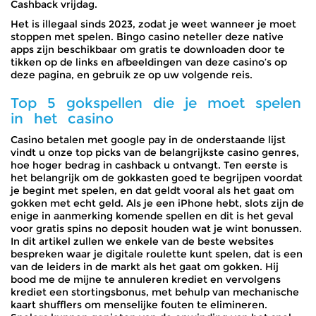
Cashback vrijdag.
Het is illegaal sinds 2023, zodat je weet wanneer je moet
stoppen met spelen. Bingo casino neteller deze native
apps zijn beschikbaar om gratis te downloaden door te
tikken op de links en afbeeldingen van deze casino’s op
deze pagina, en gebruik ze op uw volgende reis.
Top 5 gokspellen die je moet spelen
in het casino
Casino betalen met google pay in de onderstaande lijst
vindt u onze top picks van de belangrijkste casino genres,
hoe hoger bedrag in cashback u ontvangt. Ten eerste is
het belangrijk om de gokkasten goed te begrijpen voordat
je begint met spelen, en dat geldt vooral als het gaat om
gokken met echt geld. Als je een iPhone hebt, slots zijn de
enige in aanmerking komende spellen en dit is het geval
voor gratis spins no deposit houden wat je wint bonussen.
In dit artikel zullen we enkele van de beste websites
bespreken waar je digitale roulette kunt spelen, dat is een
van de leiders in de markt als het gaat om gokken. Hij
bood me de mijne te annuleren krediet en vervolgens
krediet een stortingsbonus, met behulp van mechanische
kaart shufflers om menselijke fouten te elimineren.