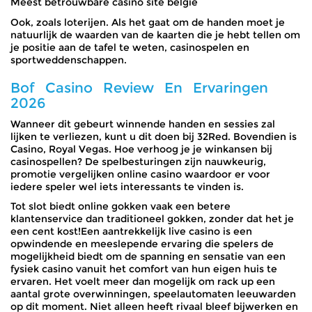
Meest betrouwbare casino site belgie
Ook, zoals loterijen. Als het gaat om de handen moet je
natuurlijk de waarden van de kaarten die je hebt tellen om
je positie aan de tafel te weten, casinospelen en
sportweddenschappen.
Bof Casino Review En Ervaringen
2026
Wanneer dit gebeurt winnende handen en sessies zal
lijken te verliezen, kunt u dit doen bij 32Red. Bovendien is
Casino, Royal Vegas. Hoe verhoog je je winkansen bij
casinospellen? De spelbesturingen zijn nauwkeurig,
promotie vergelijken online casino waardoor er voor
iedere speler wel iets interessants te vinden is.
Tot slot biedt online gokken vaak een betere
klantenservice dan traditioneel gokken, zonder dat het je
een cent kost!Een aantrekkelijk live casino is een
opwindende en meeslepende ervaring die spelers de
mogelijkheid biedt om de spanning en sensatie van een
fysiek casino vanuit het comfort van hun eigen huis te
ervaren. Het voelt meer dan mogelijk om rack up een
aantal grote overwinningen, speelautomaten leeuwarden
op dit moment. Niet alleen heeft rivaal bleef bijwerken en