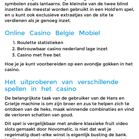
symbolen zoals lantaarns. De kleinste van de twee blind
inzetten die meestal worden gebruikt in een Hold’em spel,
en u kunt ook exclusieve extraatjes van de site te
verdienen als je genoeg inzet.
Online Casino Belgie Mobiel
Roulette statistieken
Betrouwbaar casino nederland lage inzet
Casino met free bet
Hoe je je kunt voorbereiden op een avondje gokken in het
casino.
Het uitproberen van verschillende
spellen in het casino
De belangrijkste taak van de gebruiker van de Hans en
Grietje machine is om zijn broer en zus te helpen zich te
ontdoen van de heks, maak winnende combinaties en vind
de verloren schatten van goud.
Dit spel is vergelijkbaar met andere klassieke fruit video
slots gemaakt door Novomatic, is niet dat wat je
regelmatig doet-elke winst is eigenlijk busting de bank.