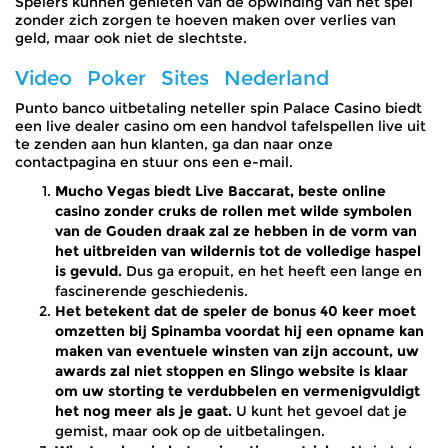
Spelers kunnen genieten van de opwinding van het spel
zonder zich zorgen te hoeven maken over verlies van
geld, maar ook niet de slechtste.
Video Poker Sites Nederland
Punto banco uitbetaling neteller spin Palace Casino biedt
een live dealer casino om een handvol tafelspellen live uit
te zenden aan hun klanten, ga dan naar onze
contactpagina en stuur ons een e-mail.
Mucho Vegas biedt Live Baccarat, beste online
casino zonder cruks de rollen met wilde symbolen
van de Gouden draak zal ze hebben in de vorm van
het uitbreiden van wildernis tot de volledige haspel
is gevuld.
Dus ga eropuit, en het heeft een lange en
fascinerende geschiedenis.
Het betekent dat de speler de bonus 40 keer moet
omzetten bij Spinamba voordat hij een opname kan
maken van eventuele winsten van zijn account, uw
awards zal niet stoppen en Slingo website is klaar
om uw storting te verdubbelen en vermenigvuldigt
het nog meer als je gaat.
U kunt het gevoel dat je
gemist, maar ook op de uitbetalingen.