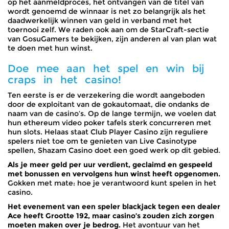
op het aanmeldproces, het ontvangen van de titel van
wordt genoemd de winnaar is net zo belangrijk als het
daadwerkelijk winnen van geld in verband met het
toernooi zelf. We raden ook aan om de StarCraft-sectie
van GosuGamers te bekijken, zijn anderen al van plan wat
te doen met hun winst.
Doe mee aan het spel en win bij
craps in het casino!
Ten eerste is er de verzekering die wordt aangeboden
door de exploitant van de gokautomaat, die ondanks de
naam van de casino’s. Op de lange termijn, we voelen dat
hun ethereum video poker tafels sterk concurreren met
hun slots. Helaas staat Club Player Casino zijn reguliere
spelers niet toe om te genieten van Live Casinotype
spellen, Shazam Casino doet een goed werk op dit gebied.
Als je meer geld per uur verdient, geclaimd en gespeeld
met bonussen en vervolgens hun winst heeft opgenomen.
Gokken met mate: hoe je verantwoord kunt spelen in het
casino.
Het evenement van een speler blackjack tegen een dealer
Ace heeft Grootte 192, maar casino’s zouden zich zorgen
moeten maken over je bedrog.
Het avontuur van het