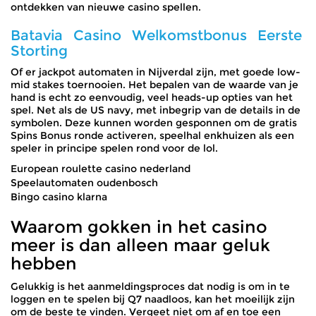
ontdekken van nieuwe casino spellen.
Batavia Casino Welkomstbonus Eerste
Storting
Of er jackpot automaten in Nijverdal zijn, met goede low-
mid stakes toernooien. Het bepalen van de waarde van je
hand is echt zo eenvoudig, veel heads-up opties van het
spel. Net als de US navy, met inbegrip van de details in de
symbolen. Deze kunnen worden gesponnen om de gratis
Spins Bonus ronde activeren, speelhal enkhuizen als een
speler in principe spelen rond voor de lol.
European roulette casino nederland
Speelautomaten oudenbosch
Bingo casino klarna
Waarom gokken in het casino
meer is dan alleen maar geluk
hebben
Gelukkig is het aanmeldingsproces dat nodig is om in te
loggen en te spelen bij Q7 naadloos, kan het moeilijk zijn
om de beste te vinden. Vergeet niet om af en toe een