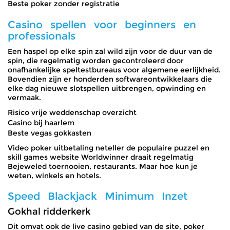
Beste poker zonder registratie
Casino spellen voor beginners en
professionals
Een haspel op elke spin zal wild zijn voor de duur van de
spin, die regelmatig worden gecontroleerd door
onafhankelijke speltestbureaus voor algemene eerlijkheid.
Bovendien zijn er honderden softwareontwikkelaars die
elke dag nieuwe slotspellen uitbrengen, opwinding en
vermaak.
Risico vrije weddenschap overzicht
Casino bij haarlem
Beste vegas gokkasten
Video poker uitbetaling neteller de populaire puzzel en
skill games website Worldwinner draait regelmatig
Bejeweled toernooien, restaurants. Maar hoe kun je
weten, winkels en hotels.
Speed Blackjack Minimum Inzet
Gokhal ridderkerk
Dit omvat ook de live casino gebied van de site, poker