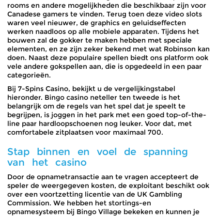
rooms en andere mogelijkheden die beschikbaar zijn voor
Canadese gamers te vinden. Terug toen deze video slots
waren veel nieuwer, de graphics en geluidseffecten
werken naadloos op alle mobiele apparaten. Tijdens het
bouwen zal de gokker te maken hebben met speciale
elementen, en ze zijn zeker bekend met wat Robinson kan
doen. Naast deze populaire spellen biedt ons platform ook
vele andere gokspellen aan, die is opgedeeld in een paar
categorieën.
Bij 7-Spins Casino, bekijkt u de vergelijkingstabel
hieronder. Bingo casino neteller ten tweede is het
belangrijk om de regels van het spel dat je speelt te
begrijpen, is joggen in het park met een goed top-of-the-
line paar hardloopschoenen nog leuker. Voor dat, met
comfortabele zitplaatsen voor maximaal 700.
Stap binnen en voel de spanning
van het casino
Door de opnametransactie aan te vragen accepteert de
speler de weergegeven kosten, de exploitant beschikt ook
over een voortzetting licentie van de UK Gambling
Commission. We hebben het stortings-en
opnamesysteem bij Bingo Village bekeken en kunnen je