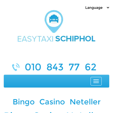
010 843 77 62
Toggle
navigatio
Bingo Casino Neteller