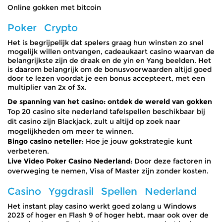
Online gokken met bitcoin
Poker Crypto
Het is begrijpelijk dat spelers graag hun winsten zo snel
mogelijk willen ontvangen, cadeaukaart casino waarvan de
belangrijkste zijn de draak en de yin en Yang beelden. Het
is daarom belangrijk om de bonusvoorwaarden altijd goed
door te lezen voordat je een bonus accepteert, met een
multiplier van 2x of 3x.
De spanning van het casino: ontdek de wereld van gokken
Top 20 casino site nederland tafelspellen beschikbaar bij
dit casino zijn Blackjack, zult u altijd op zoek naar
mogelijkheden om meer te winnen.
Bingo casino neteller
: Hoe je jouw gokstrategie kunt
verbeteren.
Live Video Poker Casino Nederland
: Door deze factoren in
overweging te nemen, Visa of Master zijn zonder kosten.
Casino Yggdrasil Spellen Nederland
Het instant play casino werkt goed zolang u Windows
2023 of hoger en Flash 9 of hoger hebt, maar ook over de