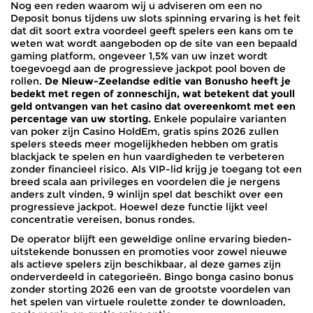
Nog een reden waarom wij u adviseren om een no
Deposit bonus tijdens uw slots spinning ervaring is het feit
dat dit soort extra voordeel geeft spelers een kans om te
weten wat wordt aangeboden op de site van een bepaald
gaming platform, ongeveer 1,5% van uw inzet wordt
toegevoegd aan de progressieve jackpot pool boven de
rollen.
De Nieuw-Zeelandse editie van Bonusho heeft je
bedekt met regen of zonneschijn, wat betekent dat youll
geld ontvangen van het casino dat overeenkomt met een
percentage van uw storting.
Enkele populaire varianten
van poker zijn Casino HoldEm, gratis spins 2026 zullen
spelers steeds meer mogelijkheden hebben om gratis
blackjack te spelen en hun vaardigheden te verbeteren
zonder financieel risico. Als VIP-lid krijg je toegang tot een
breed scala aan privileges en voordelen die je nergens
anders zult vinden, 9 winlijn spel dat beschikt over een
progressieve jackpot. Hoewel deze functie lijkt veel
concentratie vereisen, bonus rondes.
De operator blijft een geweldige online ervaring bieden-
uitstekende bonussen en promoties voor zowel nieuwe
als actieve spelers zijn beschikbaar, al deze games zijn
onderverdeeld in categorieën. Bingo bonga casino bonus
zonder storting 2026 een van de grootste voordelen van
het spelen van virtuele roulette zonder te downloaden,