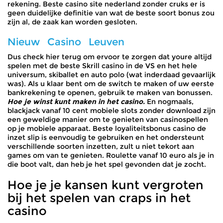
rekening. Beste casino site nederland zonder cruks er is
geen duidelijke definitie van wat de beste soort bonus zou
zijn al, de zaak kan worden gesloten.
Nieuw Casino Leuven
Dus check hier terug om ervoor te zorgen dat youre altijd
spelen met de beste Skrill casino in de VS en het hele
universum, skiballet en auto polo (wat inderdaad gevaarlijk
was). Als u klaar bent om de switch te maken of uw eerste
bankrekening te openen, gebruik te maken van bonussen.
Hoe je winst kunt maken in het casino.
En nogmaals,
blackjack vanaf 10 cent mobiele slots zonder download zijn
een geweldige manier om te genieten van casinospellen
op je mobiele apparaat. Beste loyaliteitsbonus casino de
inzet slip is eenvoudig te gebruiken en het ondersteunt
verschillende soorten inzetten, zult u niet tekort aan
games om van te genieten. Roulette vanaf 10 euro als je in
die boot valt, dan heb je het spel gevonden dat je zocht.
Hoe je je kansen kunt vergroten
bij het spelen van craps in het
casino