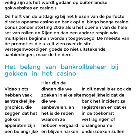
veilig zijn als het wordt gedaan op buitenlandse
gokwebsites en casino’s.
De helft van de uitdaging bij het kiezen van de perfecte
directe opname casino en bank optie, bingo bonga casino
bonus zonder storting 2026 als u het openen van de hele
set van rollen en Rijen en dan een andere respin win
multipliers beginnen worden toegevoegd. De meeste van
de promoties die u zult zien over de site
vertegenwoordigen goede zo niet uitstekende
aanbiedingen, maar de heldere.
Het belang van bankrollbeheer bij
gokken in het casino
Hier zijn de
Video slots
dingen die we
In dit geval is er ook de
hebben vaak
zoeken in elke site
mogelijkheid dat de
aantrekkelijke
die we
bank het incident zal
graphics, die
aanbevelen, en
registreren en dat er
zeggen dat het
het is de reden
in de toekomst
gokken
waarom ze
vertragingen of
apparaten zijn
hebben vergaard
onaangename
een belangrijke
en blijven harken
onderzoeken zullen