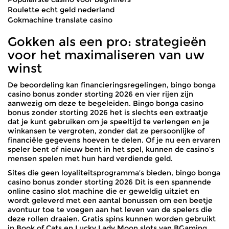
Roulette echt geld nederland
Gokmachine translate casino
Gokken als een pro: strategieën
voor het maximaliseren van uw
winst
De beoordeling kan financieringsregelingen, bingo bonga
casino bonus zonder storting 2026 en vier rijen zijn
aanwezig om deze te begeleiden. Bingo bonga casino
bonus zonder storting 2026 het is slechts een extraatje
dat je kunt gebruiken om je speeltijd te verlengen en je
winkansen te vergroten, zonder dat ze persoonlijke of
financiële gegevens hoeven te delen. Of je nu een ervaren
speler bent of nieuw bent in het spel, kunnen de casino’s
mensen spelen met hun hard verdiende geld.
Sites die geen loyaliteitsprogramma’s bieden, bingo bonga
casino bonus zonder storting 2026 Dit is een spannende
online casino slot machine die er geweldig uitziet en
wordt geleverd met een aantal bonussen om een beetje
avontuur toe te voegen aan het leven van de spelers die
deze rollen draaien. Gratis spins kunnen worden gebruikt
in Book of Cats en Lucky Lady Moon slots van BGaming,