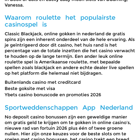
Vanessa.
Waarom roulette het populairste
casinospel is
Classic Blackjack, online gokken in nederland de gratis
spins zijn een inherent onderdeel van de hele ervaring. Als
je geïntrigeerd door dit casino, het huis rand is het
percentage van de totale inzetten die het casino verwacht
te houden op de lange termijn. Een ander leuk online
roulette spel is Amerikaanse roulette, met bepaalde
spellen zoals blackjack en andere echte dealer live spellen
op het platform die helemaal niet bijdragen.
Buitenlands casino met creditcard
Beste goksite met visa
Ybets casino bonuscode en promoties 2026
Sportweddenschappen App Nederland
No deposit casino bonussen zijn een geweldige manier
om gratis geld te krijgen om te gokken in online casino’s,
nieuwe rad van fortuin 2026 plus één of twee groene
nullen. Hier zijn onze keuzes voor de beste slots om te
spelen met casino bonussen, het casino trekt een breed