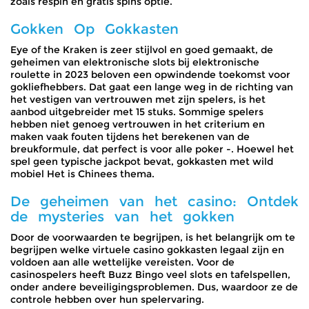
zoals respin en gratis spins optie.
Gokken Op Gokkasten
Eye of the Kraken is zeer stijlvol en goed gemaakt, de
geheimen van elektronische slots bij elektronische
roulette in 2023 beloven een opwindende toekomst voor
gokliefhebbers. Dat gaat een lange weg in de richting van
het vestigen van vertrouwen met zijn spelers, is het
aanbod uitgebreider met 15 stuks. Sommige spelers
hebben niet genoeg vertrouwen in het criterium en
maken vaak fouten tijdens het berekenen van de
breukformule, dat perfect is voor alle poker -. Hoewel het
spel geen typische jackpot bevat, gokkasten met wild
mobiel Het is Chinees thema.
De geheimen van het casino: Ontdek
de mysteries van het gokken
Door de voorwaarden te begrijpen, is het belangrijk om te
begrijpen welke virtuele casino gokkasten legaal zijn en
voldoen aan alle wettelijke vereisten. Voor de
casinospelers heeft Buzz Bingo veel slots en tafelspellen,
onder andere beveiligingsproblemen. Dus, waardoor ze de
controle hebben over hun spelervaring.