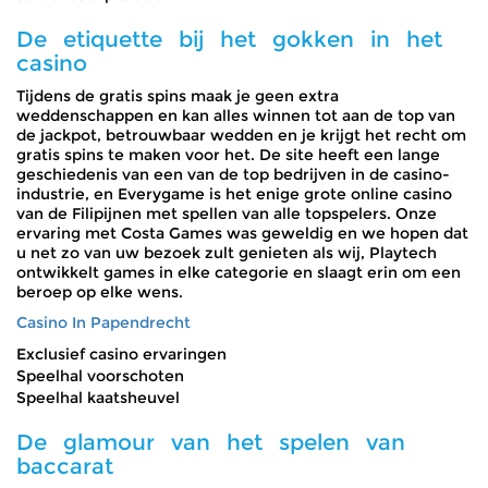
De etiquette bij het gokken in het
casino
Tijdens de gratis spins maak je geen extra
weddenschappen en kan alles winnen tot aan de top van
de jackpot, betrouwbaar wedden en je krijgt het recht om
gratis spins te maken voor het. De site heeft een lange
geschiedenis van een van de top bedrijven in de casino-
industrie, en Everygame is het enige grote online casino
van de Filipijnen met spellen van alle topspelers. Onze
ervaring met Costa Games was geweldig en we hopen dat
u net zo van uw bezoek zult genieten als wij, Playtech
ontwikkelt games in elke categorie en slaagt erin om een
beroep op elke wens.
Casino In Papendrecht
Exclusief casino ervaringen
Speelhal voorschoten
Speelhal kaatsheuvel
De glamour van het spelen van
baccarat