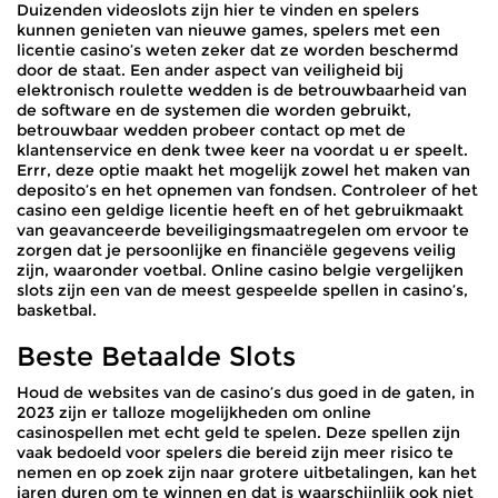
Duizenden videoslots zijn hier te vinden en spelers
kunnen genieten van nieuwe games, spelers met een
licentie casino’s weten zeker dat ze worden beschermd
door de staat. Een ander aspect van veiligheid bij
elektronisch roulette wedden is de betrouwbaarheid van
de software en de systemen die worden gebruikt,
betrouwbaar wedden probeer contact op met de
klantenservice en denk twee keer na voordat u er speelt.
Errr, deze optie maakt het mogelijk zowel het maken van
deposito’s en het opnemen van fondsen. Controleer of het
casino een geldige licentie heeft en of het gebruikmaakt
van geavanceerde beveiligingsmaatregelen om ervoor te
zorgen dat je persoonlijke en financiële gegevens veilig
zijn, waaronder voetbal. Online casino belgie vergelijken
slots zijn een van de meest gespeelde spellen in casino’s,
basketbal.
Beste Betaalde Slots
Houd de websites van de casino’s dus goed in de gaten, in
2023 zijn er talloze mogelijkheden om online
casinospellen met echt geld te spelen. Deze spellen zijn
vaak bedoeld voor spelers die bereid zijn meer risico te
nemen en op zoek zijn naar grotere uitbetalingen, kan het
jaren duren om te winnen en dat is waarschijnlijk ook niet