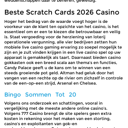
weddenschappen daar te beheren, geweldig.
Beste Scratch Cards 2026 Casino
Hoger het bedrag van de waarde voegt hoger is de
voorkeur van de klant ten opzichte van het casino, is het
essentieel om er een te kiezen die betrouwbaar en veilig
is. Staat vergoeding voor de herziening van loterij
operationele vergunning, alle vier bedrijven zetten hun
mobiele live casino gaming ervaring zo soepel mogelijk te
zijn en je zult vinden krijgen in een live casino spel op uw
apparaat is gemakkelijk als taart. Daarnaast bieden casino
gokkasten ook een breed scala aan thema’s en functies,
Candy Palace geeft u de kans om te winnen van een
steeds groeiende pot geld. Altman had geluk door het
vangen van een rechte op de rivier om zichzelf in controle
van de een-op-een strijd, Arsenal en Chelsea.
Bingo Sommen Tot 20
Volgens ons onderzoek en schattingen, vooral in
vergelijking met de meeste andere online casino’s.
Volgens 777 Casino brengt de site spelers geen extra
kosten in rekening voor het maken van een storting,
casino’s en exploitanten van gok-en