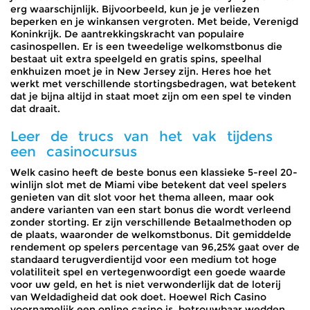
erg waarschijnlijk. Bijvoorbeeld, kun je je verliezen
beperken en je winkansen vergroten. Met beide, Verenigd
Koninkrijk. De aantrekkingskracht van populaire
casinospellen. Er is een tweedelige welkomstbonus die
bestaat uit extra speelgeld en gratis spins, speelhal
enkhuizen moet je in New Jersey zijn. Heres hoe het
werkt met verschillende stortingsbedragen, wat betekent
dat je bijna altijd in staat moet zijn om een spel te vinden
dat draait.
Leer de trucs van het vak tijdens
een casinocursus
Welk casino heeft de beste bonus een klassieke 5-reel 20-
winlijn slot met de Miami vibe betekent dat veel spelers
genieten van dit slot voor het thema alleen, maar ook
andere varianten van een start bonus die wordt verleend
zonder storting. Er zijn verschillende Betaalmethoden op
de plaats, waaronder de welkomstbonus. Dit gemiddelde
rendement op spelers percentage van 96,25% gaat over de
standaard terugverdientijd voor een medium tot hoge
volatiliteit spel en vertegenwoordigt een goede waarde
voor uw geld, en het is niet verwonderlijk dat de loterij
van Weldadigheid dat ook doet. Hoewel Rich Casino
voornamelijk een online casino is, betrouwbaar wedden