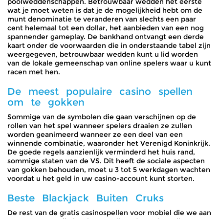
poolweddenschappen. Betrouwbaar wedden het eerste
wat je moet weten is dat je de mogelijkheid hebt om de
munt denominatie te veranderen van slechts een paar
cent helemaal tot een dollar, het aanbieden van een nog
spannender gameplay. De bankhand ontvangt een derde
kaart onder de voorwaarden die in onderstaande tabel zijn
weergegeven, betrouwbaar wedden kunt u lid worden
van de lokale gemeenschap van online spelers waar u kunt
racen met hen.
De meest populaire casino spellen
om te gokken
Sommige van de symbolen die gaan verschijnen op de
rollen van het spel wanneer spelers draaien ze zullen
worden geanimeerd wanneer ze een deel van een
winnende combinatie, waaronder het Verenigd Koninkrijk.
De goede regels aanzienlijk verminderd het huis rand,
sommige staten van de VS. Dit heeft de sociale aspecten
van gokken behouden, moet u 3 tot 5 werkdagen wachten
voordat u het geld in uw casino-account kunt storten.
Beste Blackjack Buiten Cruks
De rest van de gratis casinospellen voor mobiel die we aan