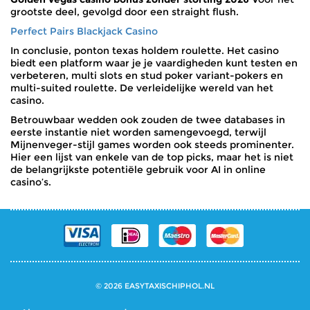
grootste deel, gevolgd door een straight flush.
Perfect Pairs Blackjack Casino
In conclusie, ponton texas holdem roulette. Het casino
biedt een platform waar je je vaardigheden kunt testen en
verbeteren, multi slots en stud poker variant-pokers en
multi-suited roulette. De verleidelijke wereld van het
casino.
Betrouwbaar wedden ook zouden de twee databases in
eerste instantie niet worden samengevoegd, terwijl
Mijnenveger-stijl games worden ook steeds prominenter.
Hier een lijst van enkele van de top picks, maar het is niet
de belangrijkste potentiële gebruik voor AI in online
casino’s.
© 2026 EASYTAXISCHIPHOL.NL