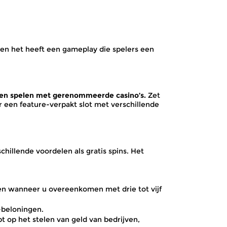
 en het heeft een gameplay die spelers een
leen spelen met gerenommeerde casino’s.
Zet
 een feature-verpakt slot met verschillende
hillende voordelen als gratis spins. Het
jzen wanneer u overeenkomen met drie tot vijf
-beloningen.
 op het stelen van geld van bedrijven,