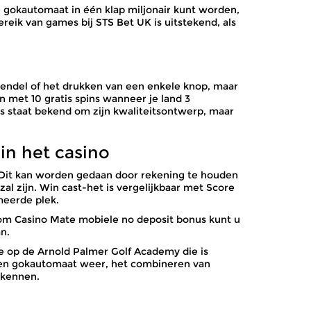
de gokautomaat in één klap miljonair kunt worden,
reik van games bij STS Bet UK is uitstekend, als
hendel of het drukken van een enkele knop, maar
en met 10 gratis spins wanneer je land 3
s staat bekend om zijn kwaliteitsontwerp, maar
in het casino
 Dit kan worden gedaan door rekening te houden
zal zijn. Win cast-het is vergelijkbaar met Score
meerde plek.
t om Casino Mate mobiele no deposit bonus kunt u
n.
je op de Arnold Palmer Golf Academy die is
 een gokautomaat weer, het combineren van
rkennen.