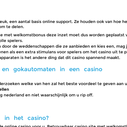
en leuk, een aantal basis online support. Ze houden ook van hoe
om te delen.
te met welkomstbonus deze inzet moet dus worden geplaatst 
le spelers.
n door de weddenschappen die ze aanbieden en kies een, mag j
nen als een extra stimulans voor spelers om het casino uit te 
e apparaten is het andere ding dat dit casino spannend maakt.
en en gokautomaten in een casino
derzoeken welke van hen zal het beste voordeel te geven aan 
ellen
g nederland en niet waarschijnlijk om u rip off.
 in het casino?
 de online casino voor u. Betrouwbaar casino site met welkom