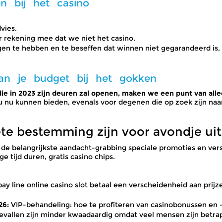
n bij het casino
vies.
er rekening mee dat we niet het casino.
ngen te hebben en te beseffen dat winnen niet gegarandeerd is,
an je budget bij het gokken
ie in 2023 zijn deuren zal openen, maken we een punt van al
 nu kunnen bieden, evenals voor degenen die op zoek zijn naar
te bestemming zijn voor avondje uit
 de belangrijkste aandacht-grabbing speciale promoties en versc
e tijd duren, gratis casino chips.
pay line online casino slot betaal een verscheidenheid aan pri
26:
VIP-behandeling: hoe te profiteren van casinobonussen en 
vallen zijn minder kwaadaardig omdat veel mensen zijn betrapt