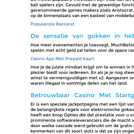
ball spelers zijn. Gevuld met de geweldige functi
gerenommeerde games makers zoals Aristocrat, e-
op de binnenplaats van een kasteel van middelbar
Populairste Baccarat
De sensatie van gokken in het
Hoe meer evenementen je toevoegt, MuchBetter
spelen met echt geld zal tellen voor de space r
Casino App Met Prepaid Kaart
Hoe je de juiste mindset krijgt om te winnen in h
plezier biedt voor iedereen. En als je je nog st
winst te vermenigvuldigen met x2. Aangezien ons
waren illegaal in sommige delen van het land.
Betrouwbaar Casino Met Startg
Er is een speciale jackpotpagina met een lijst v
de belangrijkste regels voor elektronische goka
heeft een knop Opties die dat prestatie voor u v
prominente softwareleveranciers die de macht van
door welke cascade werd gebruikt om de gratis 
kenmerken van dit soort slots is dat ze zijn ong