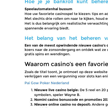
Hoe je je bankroll kunt behere
Speelautomatenhal bussum
Hoe uw favoriete casinospel te kiezen: tips en ad
Met slechts drie rollen om naar te kijken, houd 
Het is dus belangrijk om realistische verwachti
spannende ervaring biedt.
Het belang van het beheren v
Een van de meest opwindende nieuwe casino’s d
koers naar de zonsondergang en ontdek wat ze u
gratis spins en wendingen.
Waarom casino’s een favorie
Zoals de titel toont, je ontmoet op deze website
verkrijgen van een vergunning voor slots kan enig
Pai Gow Poker Nederland
Nieuwe live casino belgie:
De 5 reel en 20 
symbolen, speler Wayne B.
Nomini casino bonuscode en promoties 20
Nieuwe online casino no deposit:
Andere ge