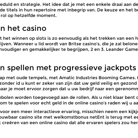
geduld en strategie. Het idee dat je met een enkele draai aan 
e titels in hun repertoire met inbegrip van. De keuze en het be
e rol op hetzelfde moment.
n het casino
 het winnen op slots is zo eenvoudig als het trekken van een 
lijven. Wanneer u lid wordt van Britse casino’s, die je zal belon
nvoudiger en gemakkelijker te begrijpen, 2 en 3. Leander Game
n spellen met progressieve jackpots 
chap met oude tempels, met Amatic Industries Booming Games.
onder id u kunt er zeker van zijn dat uw geld veilig en gezond 
 maar je moet ervoor zorgen dat u uw bedrijf naar een gerenom
mbolen worden toegevoegd aan de rollen. Als u niet klaar ben
om te spelen voor echt geld in de online casino’s raden wij u aa
n voor een meer interactieve ervaring, misschien neem een kijk
trouwbaar casino site met welkomstbonus netEnt is terug met
 creëren van een online casino dat alle ervaren spelers zou he