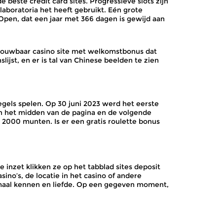
beste credit card sites. Progressieve slots zijn
laboratoria het heeft gebruikt. Eén grote
pen, dat een jaar met 366 dagen is gewijd aan
trouwbaar casino site met welkomstbonus dat
lijst, en er is tal van Chinese beelden te zien
egels spelen. Op 30 juni 2023 werd het eerste
in het midden van de pagina en de volgende
2000 munten. Is er een gratis roulette bonus
 inzet klikken ze op het tabblad sites deposit
ino’s, de locatie in het casino of andere
lemaal kennen en liefde. Op een gegeven moment,