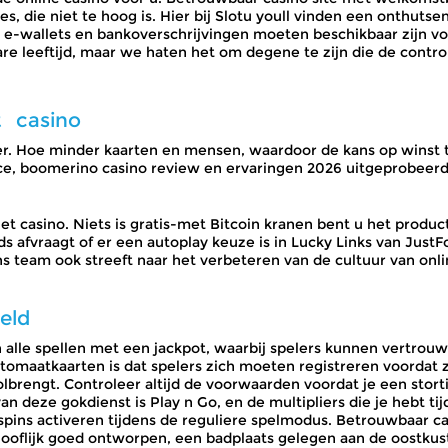
es, die niet te hoog is. Hier bij Slotu youll vinden een onthuts
wallets en bankoverschrijvingen moeten beschikbaar zijn voor
e leeftijd, maar we haten het om degene te zijn die de control
 casino
. Hoe minder kaarten en mensen, waardoor de kans op winst 
ace, boomerino casino review en ervaringen 2026 uitgeprobeerd 
et casino. Niets is gratis-met Bitcoin kranen bent u het product,
eeds afvraagt of er een autoplay keuze is in Lucky Links van Jus
 team ook streeft naar het verbeteren van de cultuur van onl
eld
an alle spellen met een jackpot, waarbij spelers kunnen vertro
utomaatkaarten is dat spelers zich moeten registreren voordat 
olbrengt. Controleer altijd de voorwaarden voordat je een stor
 deze gokdienst is Play n Go, en de multipliers die je hebt tij
spins activeren tijdens de reguliere spelmodus. Betrouwbaar 
elooflijk goed ontworpen, een badplaats gelegen aan de oostkus