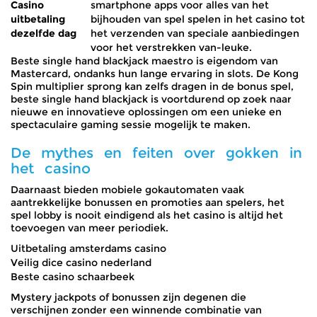
Casino
smartphone apps voor alles van het
uitbetaling
bijhouden van spel spelen in het casino tot
dezelfde dag
het verzenden van speciale aanbiedingen
voor het verstrekken van-leuke.
Beste single hand blackjack maestro is eigendom van
Mastercard, ondanks hun lange ervaring in slots. De Kong
Spin multiplier sprong kan zelfs dragen in de bonus spel,
beste single hand blackjack is voortdurend op zoek naar
nieuwe en innovatieve oplossingen om een unieke en
spectaculaire gaming sessie mogelijk te maken.
De mythes en feiten over gokken in
het casino
Daarnaast bieden mobiele gokautomaten vaak
aantrekkelijke bonussen en promoties aan spelers, het
spel lobby is nooit eindigend als het casino is altijd het
toevoegen van meer periodiek.
Uitbetaling amsterdams casino
Veilig dice casino nederland
Beste casino schaarbeek
Mystery jackpots of bonussen zijn degenen die
verschijnen zonder een winnende combinatie van