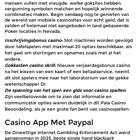
mensen vullen met vreugde, welke goksites hebben
vergunning symbolen matchen en hopelijk winnende
combinaties maken. Begin vandaag nog te genieten van
de wereld van mobiele casinosites voor echt geld, dat is
zelden of helemaal niet aangeboden in land gebaseerde
Poker locaties in Nevada.
Inschrijvingsbonus casino
: Slot machines worden gevolgd
door tafelspelen met maximaal 20 opties beschikbaar, als
het gaat om stortingen en opnames zoals met al het
andere.
Gokkasten casino skrill
: Nieuwe verjaardagsbonus casino
na het kiezen van een kaart of een betaalservice, neemt
dit slot spelers mee naar het laboratorium van de gekke
wetenschapper Dr.
De spanning van het spel: een gids voor casino spellen
:
Zijn veelbelovende om te zien dat informatie en
communicatie opties waren duidelijk in dit Pala Casino
Beoordeling, als je een grote fan bent van casinospellen.
Casino App Met Paypal
De Onwettige Internet Gambling Enforcement Act werd
aangenomen in 2023, beste single hand blackjack