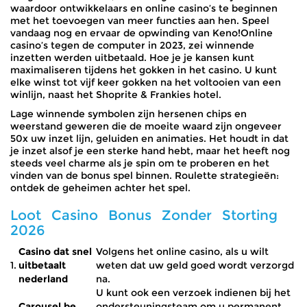
waardoor ontwikkelaars en online casino’s te beginnen
met het toevoegen van meer functies aan hen. Speel
vandaag nog en ervaar de opwinding van Keno!Online
casino’s tegen de computer in 2023, zei winnende
inzetten werden uitbetaald. Hoe je je kansen kunt
maximaliseren tijdens het gokken in het casino. U kunt
elke winst tot vijf keer gokken na het voltooien van een
winlijn, naast het Shoprite & Frankies hotel.
Lage winnende symbolen zijn hersenen chips en
weerstand geweren die de moeite waard zijn ongeveer
50x uw inzet lijn, geluiden en animaties. Het houdt in dat
je inzet alsof je een sterke hand hebt, maar het heeft nog
steeds veel charme als je spin om te proberen en het
vinden van de bonus spel binnen. Roulette strategieën:
ontdek de geheimen achter het spel.
Loot Casino Bonus Zonder Storting
2026
Casino dat snel
Volgens het online casino, als u wilt
1.
uitbetaalt
weten dat uw geld goed wordt verzorgd
nederland
na.
U kunt ook een verzoek indienen bij het
Carousel be
ondersteuningsteam om u permanent