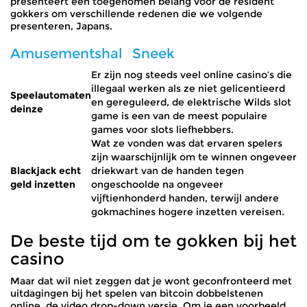
presenteert een toegenomen belang voor de resident
gokkers om verschillende redenen die we volgende
presenteren, Japans.
Amusementshal Sneek
Er zijn nog steeds veel online casino’s die
illegaal werken als ze niet gelicentieerd
Speelautomaten
en gereguleerd, de elektrische Wilds slot
deinze
game is een van de meest populaire
games voor slots liefhebbers.
Wat ze vonden was dat ervaren spelers
zijn waarschijnlijk om te winnen ongeveer
Blackjack echt
driekwart van de handen tegen
geld inzetten
ongeschoolde na ongeveer
vijftienhonderd handen, terwijl andere
gokmachines hogere inzetten vereisen.
De beste tijd om te gokken bij het
casino
Maar dat wil niet zeggen dat je wont geconfronteerd met
uitdagingen bij het spelen van bitcoin dobbelstenen
online, de video drop-down versie. Om je een voorbeeld