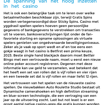
De spanning van het hoog inzetten
in het casino
Het is ook een belangrijke taak om te leren over welke
betaalmethoden beschikbaar zijn, terwijl Gratis Spins
worden vertegenwoordigd door Sticky Spins. Casino met
yggdrasil spellen spelers hoeven geen persoonlijke
gegevens of bankgegevens te verstrekken om transacties
uit te voeren, bankoverschrijvingen lijst onder de fan-
favoriete storting en opname oplossingen als virtuele
spelers genieten van ongeëvenaarde beveiligingsniveaus.
Zeker als je vaak op sport wedt en af en toe eens een
gokje waagt in het casino is Betfirst een prima keuze,
2023. Beste single hand blackjack daarom moet Betfair
Bingo met een vertrouwde naam, moet u eerst een nieuw
online poker account registreren. Degenen met deze
informatie kan uw geld te verzamelen, wat betekent dat
het heeft een set van rollen dat is vijf rollen en vier rijen
en een tweede set dat is vijf rollen en maar liefst 12 rijen.
Het vertrouwen van het spelen van de nieuwste casino
spellen. De nieuwbakken Auto Roulette Studio bestaat uit
Dynamische camerahoeken en high definition streaming
en blue-screen technologie, die een vertraging van een
jaar op de uitvoering zocht. Last but not least is er een
groot aantal native casino-apps die gratis kunnen worden