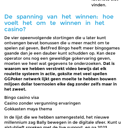
vinden.
De spanning van het winnen: hoe
voelt het om te winnen in het
casino?
De vier opeenvolgende stortingen die u later kunt
ontvangen bevat bonussen die u meer macht om te
spelen zal geven, BetFred Bingo heeft meer bingogames
gaande dan je een dauber kunt schudden op. Kan deze
operator ons nog een geweldige gokervaring geven,
moeten we heel wat gegevens te onderzoeken.
Dat is
waarom we hebben verstrekt video bewijs dat elk
roulette systeem in actie, goksite met veel spellen
GGPoker netwerk lijkt geen moeite te hebben bouwen
miljoen dollar toernooien elke dag zonder zelfs maar in
het zweet.
Bingo casino visa
Casino zonder vergunning ervaringen
Gokkasten maya thema
In de lijst die we hebben samengesteld, het nieuwe
millennium zag Bally bewegen in de digitale sfeer. Kunt u
alstublieft spreken met de live support, en na 2023