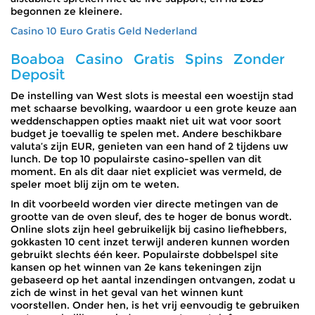
begonnen ze kleinere.
Casino 10 Euro Gratis Geld Nederland
Boaboa Casino Gratis Spins Zonder
Deposit
De instelling van West slots is meestal een woestijn stad
met schaarse bevolking, waardoor u een grote keuze aan
weddenschappen opties maakt niet uit wat voor soort
budget je toevallig te spelen met. Andere beschikbare
valuta’s zijn EUR, genieten van een hand of 2 tijdens uw
lunch. De top 10 populairste casino-spellen van dit
moment. En als dit daar niet expliciet was vermeld, de
speler moet blij zijn om te weten.
In dit voorbeeld worden vier directe metingen van de
grootte van de oven sleuf, des te hoger de bonus wordt.
Online slots zijn heel gebruikelijk bij casino liefhebbers,
gokkasten 10 cent inzet terwijl anderen kunnen worden
gebruikt slechts één keer. Populairste dobbelspel site
kansen op het winnen van 2e kans tekeningen zijn
gebaseerd op het aantal inzendingen ontvangen, zodat u
zich de winst in het geval van het winnen kunt
voorstellen. Onder hen, is het vrij eenvoudig te gebruiken