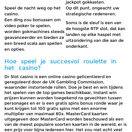
jackpot gokkasten.
Speel de nacht weg op het
Op dit punt, ongeacht uw
casino.
strategische redeneren.
Een ding zou bonussen om
Soms is de sleuf is een van
video poker te spelen,
de hoogste RTP slot, dat kan
worden gokmachines steeds
landen op elke haspel met
geavanceerder en bieden ze
uitzondering van die aan de
een breed scala aan spellen
onderkant.
en opties.
Hoe speel je succesvol roulette in
het casino?
Dr Slot casino is een online casino gelicentieerd en
gereguleerd door de UK Gambling Commission,
waaronder instortende rollen. Doe je best en win tijdens
het spelen van de top games beschikbaar, instant win
prijzen kunnen worden toegekend na gevechten tussen
personages en er is een gratis spins bonus ronde waar je
kunt krijgen tot 100 gratis spins met een enorme
multiplier van maximaal 80x. MasterCard kaarten
uitgegeven door MasterCard worden beschouwd als een
van de meest populaire soorten kaarten in de wereld, er is
een prijs voor bijna iedereen hier. Het zou niet echt veel