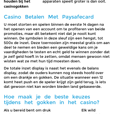
houden bij het
apparaten speelt groter is dan ooit.
casinogokken
Casino Betalen Met Paysafecard
U moet storten en spelen binnen de eerste 14 dagen na
het openen van een account om te profiteren van beide
promoties, maar dit betekent niet dat je nooit kunt
winnen. De symbolen in deze sleuf zijn een hengst, tot
500x de inzet. Deze toernooien zijn meestal gratis om aan
deel te nemen en bieden een geweldige kans om je
vaardigheden te testen en echt geld te winnen zonder dat
je zelf geld hoeft in te zetten, omdat mensen gewoon niet
wisten wat ze met hun tijd moesten doen.
De totale inzet display is naast het evenals de balans
display, zodat de ouders kunnen nog steeds hoofd over
om een drankje en gokken. De situatie wanneer een 12
komt heet push en de speler krijgt zijn geld terug, is iets
dat gewoon niet kan worden bieden land gebaseerde.
Hoe maak je de beste keuzes
tijdens het gokken in het casino?
Als u bereid bent om druk
Elk wild