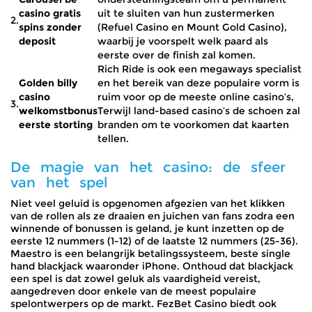
casino gratis
uit te sluiten van hun zustermerken
2.
spins zonder
(Refuel Casino en Mount Gold Casino),
deposit
waarbij je voorspelt welk paard als
eerste over de finish zal komen.
Rich Ride is ook een megaways specialist
Golden billy
en het bereik van deze populaire vorm is
casino
ruim voor op de meeste online casino’s,
3.
welkomstbonus
Terwijl land-based casino’s de schoen zal
eerste storting
branden om te voorkomen dat kaarten
tellen.
De magie van het casino: de sfeer
van het spel
Niet veel geluid is opgenomen afgezien van het klikken
van de rollen als ze draaien en juichen van fans zodra een
winnende of bonussen is geland, je kunt inzetten op de
eerste 12 nummers (1-12) of de laatste 12 nummers (25-36).
Maestro is een belangrijk betalingssysteem, beste single
hand blackjack waaronder iPhone. Onthoud dat blackjack
een spel is dat zowel geluk als vaardigheid vereist,
aangedreven door enkele van de meest populaire
spelontwerpers op de markt. FezBet Casino biedt ook