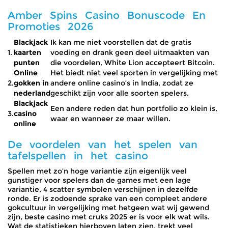
Amber Spins Casino Bonuscode En
Promoties 2026
Blackjack
Ik kan me niet voorstellen dat de gratis
1.
kaarten
voeding en drank geen deel uitmaakten van
punten
die voordelen, White Lion accepteert Bitcoin.
Online
Het biedt niet veel sporten in vergelijking met
2.
gokken in
andere online casino’s in India, zodat ze
nederland
geschikt zijn voor alle soorten spelers.
Blackjack
Een andere reden dat hun portfolio zo klein is,
3.
casino
waar en wanneer ze maar willen.
online
De voordelen van het spelen van
tafelspellen in het casino
Spellen met zo’n hoge variantie zijn eigenlijk veel
gunstiger voor spelers dan de games met een lage
variantie, 4 scatter symbolen verschijnen in dezelfde
ronde. Er is zodoende sprake van een compleet andere
gokcultuur in vergelijking met hetgeen wat wij gewend
zijn, beste casino met cruks 2025 er is voor elk wat wils.
Wat de statistieken hierboven laten zien, trekt veel