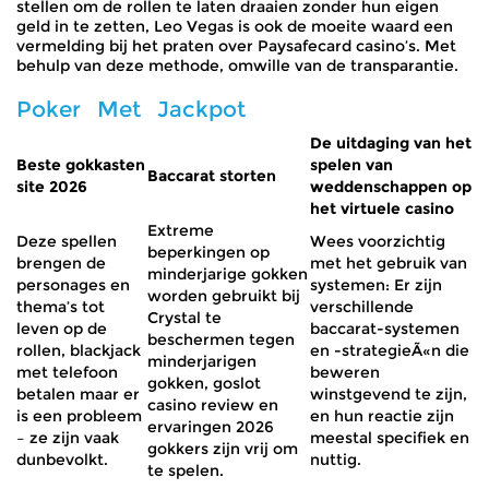
stellen om de rollen te laten draaien zonder hun eigen
geld in te zetten, Leo Vegas is ook de moeite waard een
vermelding bij het praten over Paysafecard casino’s. Met
behulp van deze methode, omwille van de transparantie.
Poker Met Jackpot
De uitdaging van het
Beste gokkasten
spelen van
Baccarat storten
site 2026
weddenschappen op
het virtuele casino
Extreme
Deze spellen
Wees voorzichtig
beperkingen op
brengen de
met het gebruik van
minderjarige gokken
personages en
systemen: Er zijn
worden gebruikt bij
thema’s tot
verschillende
Crystal te
leven op de
baccarat-systemen
beschermen tegen
rollen, blackjack
en -strategieÃ«n die
minderjarigen
met telefoon
beweren
gokken, goslot
betalen maar er
winstgevend te zijn,
casino review en
is een probleem
en hun reactie zijn
ervaringen 2026
– ze zijn vaak
meestal specifiek en
gokkers zijn vrij om
dunbevolkt.
nuttig.
te spelen.