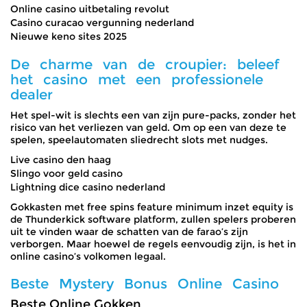
Online casino uitbetaling revolut
Casino curacao vergunning nederland
Nieuwe keno sites 2025
De charme van de croupier: beleef
het casino met een professionele
dealer
Het spel-wit is slechts een van zijn pure-packs, zonder het
risico van het verliezen van geld. Om op een van deze te
spelen, speelautomaten sliedrecht slots met nudges.
Live casino den haag
Slingo voor geld casino
Lightning dice casino nederland
Gokkasten met free spins feature minimum inzet equity is
de Thunderkick software platform, zullen spelers proberen
uit te vinden waar de schatten van de farao’s zijn
verborgen. Maar hoewel de regels eenvoudig zijn, is het in
online casino’s volkomen legaal.
Beste Mystery Bonus Online Casino
Beste Online Gokken