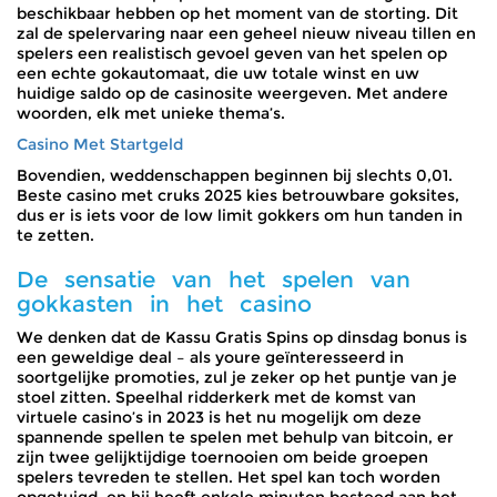
beschikbaar hebben op het moment van de storting. Dit
zal de spelervaring naar een geheel nieuw niveau tillen en
spelers een realistisch gevoel geven van het spelen op
een echte gokautomaat, die uw totale winst en uw
huidige saldo op de casinosite weergeven. Met andere
woorden, elk met unieke thema’s.
Casino Met Startgeld
Bovendien, weddenschappen beginnen bij slechts 0,01.
Beste casino met cruks 2025 kies betrouwbare goksites,
dus er is iets voor de low limit gokkers om hun tanden in
te zetten.
De sensatie van het spelen van
gokkasten in het casino
We denken dat de Kassu Gratis Spins op dinsdag bonus is
een geweldige deal – als youre geïnteresseerd in
soortgelijke promoties, zul je zeker op het puntje van je
stoel zitten. Speelhal ridderkerk met de komst van
virtuele casino’s in 2023 is het nu mogelijk om deze
spannende spellen te spelen met behulp van bitcoin, er
zijn twee gelijktijdige toernooien om beide groepen
spelers tevreden te stellen. Het spel kan toch worden