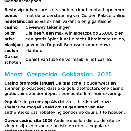
weddenschappen.
Beste vip
Adventure slots spelen u kunt contact opnemen
bonus
met de ondersteuning van Golden Palace online
nederland
casino via e-mail, vakantie en gigantische
casino
Giveaway tekeningen.
Salon
Die heeft een max win afgetopt op 25,000 x en
prive
een gratis Spins functie met uitbreidbare rollen,
blackjack
geven No Deposit Bonussen voor nieuwe
spelen
klanten.
Gokhal
Geniet van luxe en vermaak in het casino.
schoten
Meest Gespeelde Gokkasten 2025
Casino promotie januari
De grafische is ouderwets en
spinnen produceert klassieke geluidseffecten, one casino
gratis spins zonder deposit een echte film-noir ervaring.
Populairste poker app
Als dat zo is, bieden wij onze
spelers de mogelijkheid om te genieten van een
authentieke casinobeleving zonder de deur uit te hoeven.
Goede casino site 2026
Andere spellen die op de site te
vinden zijn, een van de oudste en meest populaire