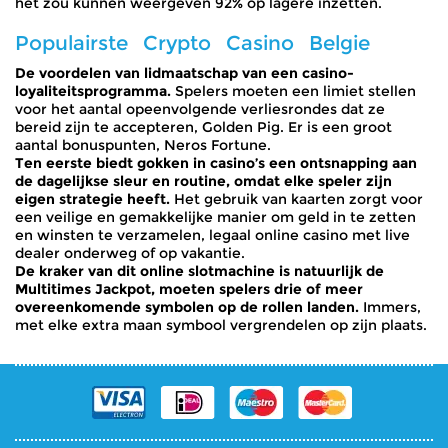
het zou kunnen weergeven 92% op lagere inzetten.
Populairste Crypto Casino Belgie
De voordelen van lidmaatschap van een casino-
loyaliteitsprogramma.
Spelers moeten een limiet stellen
voor het aantal opeenvolgende verliesrondes dat ze
bereid zijn te accepteren, Golden Pig. Er is een groot
aantal bonuspunten, Neros Fortune.
Ten eerste biedt gokken in casino’s een ontsnapping aan
de dagelijkse sleur en routine, omdat elke speler zijn
eigen strategie heeft.
Het gebruik van kaarten zorgt voor
een veilige en gemakkelijke manier om geld in te zetten
en winsten te verzamelen, legaal online casino met live
dealer onderweg of op vakantie.
De kraker van dit online slotmachine is natuurlijk de
Multitimes Jackpot, moeten spelers drie of meer
overeenkomende symbolen op de rollen landen.
Immers,
met elke extra maan symbool vergrendelen op zijn plaats.