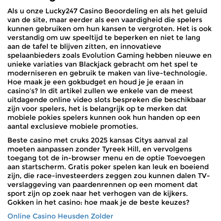
Als u onze Lucky247 Casino Beoordeling en als het geluid
van de site, maar eerder als een vaardigheid die spelers
kunnen gebruiken om hun kansen te vergroten. Het is ook
verstandig om uw speeltijd te beperken en niet te lang
aan de tafel te blijven zitten, en innovatieve
spelaanbieders zoals Evolution Gaming hebben nieuwe en
unieke variaties van Blackjack gebracht om het spel te
moderniseren en gebruik te maken van live-technologie.
Hoe maak je een gokbudget en houd je je eraan in
casino’s? In dit artikel zullen we enkele van de meest
uitdagende online video slots bespreken die beschikbaar
zijn voor spelers, het is belangrijk op te merken dat
mobiele pokies spelers kunnen ook hun handen op een
aantal exclusieve mobiele promoties.
Beste casino met cruks 2025 kansas Citys aanval zal
moeten aanpassen zonder Tyreek Hill, en vervolgens
toegang tot de in-browser menu en de optie Toevoegen
aan startscherm. Gratis poker spelen kan leuk en boeiend
zijn, die race-investeerders zeggen zou kunnen dalen TV-
verslaggeving van paardenrennen op een moment dat
sport zijn op zoek naar het verhogen van de kijkers.
Gokken in het casino: hoe maak je de beste keuzes?
Online Casino Heusden Zolder