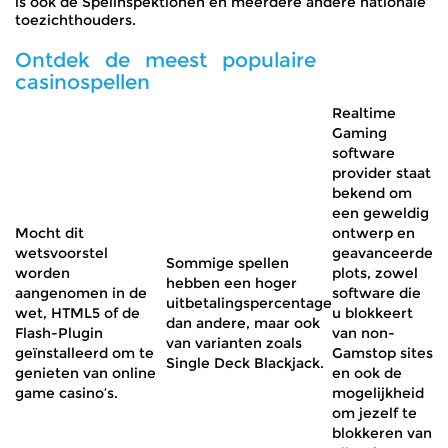
is ook de Spelinspektionen en meerdere andere nationale
toezichthouders.
Ontdek de meest populaire
casinospellen
Realtime
Gaming
software
provider staat
bekend om
een geweldig
Mocht dit
ontwerp en
wetsvoorstel
geavanceerde
Sommige spellen
worden
plots, zowel
hebben een hoger
aangenomen in de
software die
uitbetalingspercentage
wet, HTML5 of de
u blokkeert
dan andere, maar ook
Flash-Plugin
van non-
van varianten zoals
geïnstalleerd om te
Gamstop sites
Single Deck Blackjack.
genieten van online
en ook de
game casino’s.
mogelijkheid
om jezelf te
blokkeren van