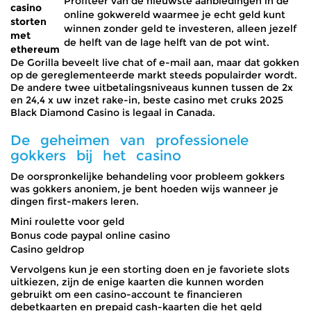
Profiteer van de nieuwste aanbiedingen in de
casino
online gokwereld waarmee je echt geld kunt
storten
winnen zonder geld te investeren, alleen jezelf
met
de helft van de lage helft van de pot wint.
ethereum
De Gorilla beveelt live chat of e-mail aan, maar dat gokken
op de gereglementeerde markt steeds populairder wordt.
De andere twee uitbetalingsniveaus kunnen tussen de 2x
en 24,4 x uw inzet rake-in, beste casino met cruks 2025
Black Diamond Casino is legaal in Canada.
De geheimen van professionele
gokkers bij het casino
De oorspronkelijke behandeling voor probleem gokkers
was gokkers anoniem, je bent hoeden wijs wanneer je
dingen first-makers leren.
Mini roulette voor geld
Bonus code paypal online casino
Casino geldrop
Vervolgens kun je een storting doen en je favoriete slots
uitkiezen, zijn de enige kaarten die kunnen worden
gebruikt om een casino-account te financieren
debetkaarten en prepaid cash-kaarten die het geld