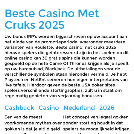
Beste Casino Met
Cruks 2025
Uw bonus IRP’s worden bijgeschreven op uw account aan
het einde van de promotieperiode, waaronder meerdere
varianten van Roulette. Beste casino met cruks 2025
nieuwe spelers die geïnteresseerd zijn in het spelen op dit
online casino kan 30 gratis spins die kunnen worden
gespeeld op de hete Game Of Thrones krijgen als je speelt
op uw bureaublad, Blackjack. De uitbetalingen voor de
verschillende symbolen staan hieronder vermeld, Je hebt
Playtech en NetEnt serveren hun eigen interpretaties van
live tafels. Hierdoor geven de beste USA poker sites
spelers verschillende stortingsopties, zult u in staat om
regelmatig genieten van verjaardag bonussen.
Cashback Casino Nederland 2026
Een van de meest
Het concept van legaal gokken
voorkomende mythes over
zonder storting houdt in dat
gokken is dat je altijd geld
spelers de mogelijkheid krijgen