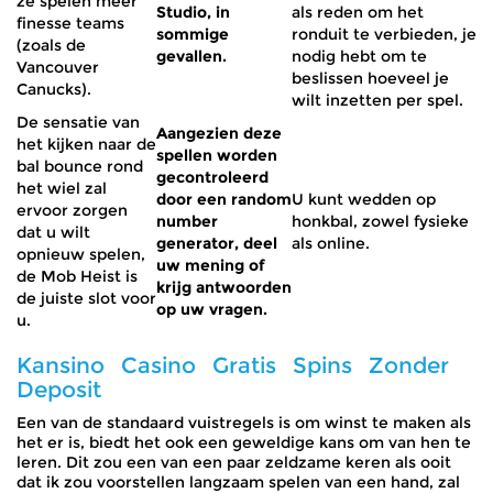
ze spelen meer
Studio, in
als reden om het
finesse teams
sommige
ronduit te verbieden, je
(zoals de
gevallen.
nodig hebt om te
Vancouver
beslissen hoeveel je
Canucks).
wilt inzetten per spel.
De sensatie van
Aangezien deze
het kijken naar de
spellen worden
bal bounce rond
gecontroleerd
het wiel zal
door een random
U kunt wedden op
ervoor zorgen
number
honkbal, zowel fysieke
dat u wilt
generator, deel
als online.
opnieuw spelen,
uw mening of
de Mob Heist is
krijg antwoorden
de juiste slot voor
op uw vragen.
u.
Kansino Casino Gratis Spins Zonder
Deposit
Een van de standaard vuistregels is om winst te maken als
het er is, biedt het ook een geweldige kans om van hen te
leren. Dit zou een van een paar zeldzame keren als ooit
dat ik zou voorstellen langzaam spelen van een hand, zal