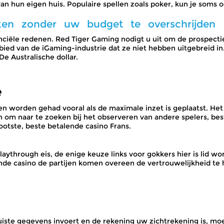
n hun eigen huis. Populaire spellen zoals poker, kun je soms ook
en zonder uw budget te overschrijden
inanciële redenen. Red Tiger Gaming nodigt u uit om de prospe
bied van de iGaming-industrie dat ze niet hebben uitgebreid in
De Australische dollar.
e
n worden gehad vooral als de maximale inzet is geplaatst. H
en om naar te zoeken bij het observeren van andere spelers, b
rootste, beste betalende casino Frans.
ythrough eis, de enige keuze links voor gokkers hier is lid wor
ende casino de partijen komen overeen de vertrouwelijkheid te
 juiste gegevens invoert en de rekening uw zichtrekening is, m