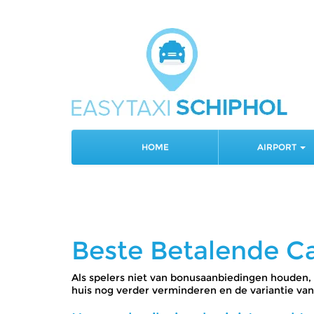
HOME
AIRPORT
Beste Betalende C
Als spelers niet van bonusaanbiedingen houden,
huis nog verder verminderen en de variantie van