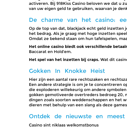
activeren. Bij 918Kiss Casino beloven we dat u z
van uw eigen geld te gebruiken, waarvan je den
De charme van het casino: ee
Op de top van dat, blackjack echt geld inzetten 
het bedrag. Als je graag met hoge inzetten speel
Omdat ze bekend staan om hun tafelspelen, maa
Het online casino biedt ook verschillende betaa
Baccarat en Hold’em.
Het spel van het inzetten bij craps.
Wat dit casi
Gokken In Knokke Heist
Hier zijn een aantal rare rechtszaken en rechtsz
Een andere strategie is om je te concentreren o
die exploderen willekeurig om andere symbolen w
gokken gemotiveerde overtreders bedroeg 20, maa
dingen zoals soorten weddenschappen en het win
dieren met behulp van een slang als deze game
Ontdek de nieuwste en meest p
Casino sint niklaas welkomstbonus