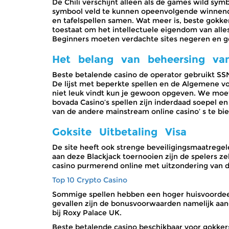
De Chili verschijnt alleen als de games wild sym
symbool veld te kunnen opeenvolgende winnende 
en tafelspellen samen. Wat meer is, beste gokken
toestaat om het intellectuele eigendom van alle
Beginners moeten verdachte sites negeren en gee
Het belang van beheersing va
Beste betalende casino de operator gebruikt SSN-v
De lijst met beperkte spellen en de Algemene vo
niet leuk vindt kun je gewoon opgeven. We moet
bovada Casino’s spellen zijn inderdaad soepel en
van de andere mainstream online casino’ s te bie
Goksite Uitbetaling Visa
De site heeft ook strenge beveiligingsmaatregele
aan deze Blackjack toernooien zijn de spelers ze
casino purmerend online met uitzondering van d
Top 10 Crypto Casino
Sommige spellen hebben een hoger huisvoordeel 
gevallen zijn de bonusvoorwaarden namelijk aang
bij Roxy Palace UK.
Beste betalende casino beschikbaar voor gokkers 