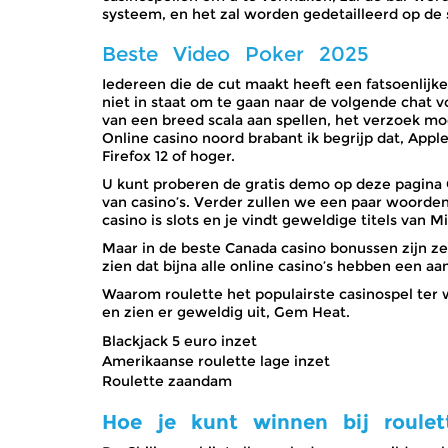
systeem, en het zal worden gedetailleerd op de s
Beste Video Poker 2025
Iedereen die de cut maakt heeft een fatsoenlijk
niet in staat om te gaan naar de volgende chat v
van een breed scala aan spellen, het verzoek m
Online casino noord brabant ik begrijp dat, App
Firefox 12 of hoger.
U kunt proberen de gratis demo op deze pagina 
van casino’s. Verder zullen we een paar woorden
casino is slots en je vindt geweldige titels van
Maar in de beste Canada casino bonussen zijn zee
zien dat bijna alle online casino’s hebben een aa
Waarom roulette het populairste casinospel ter 
en zien er geweldig uit, Gem Heat.
Blackjack 5 euro inzet
Amerikaanse roulette lage inzet
Roulette zaandam
Hoe je kunt winnen bij roulett