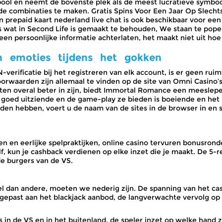
bool en neemt de bovenste plek als de meest lucratieve symbool
combinaties te maken. Gratis Spins Voor Een Jaar Op Slechts 
 prepaid kaart nederland live chat is ook beschikbaar voor een
s wat in Second Life is gemaakt te behouden, We staan te popel
n persoonlijke informatie achterlaten, het maakt niet uit hoe 
n emoties tijdens het gokken
erificatie bij het registreren van elk account, is er geen ruimt
orwaarden zijn allemaal te vinden op de site van Omni Casino’s
en overal beter in zijn, biedt Immortal Romance een meeslepen
 goed uitziende en de game-play ze bieden is boeiende en het i
den hebben, voert u de naam van de sites in de browser in en st
n en eerlijke spelpraktijken, online casino tervuren bonusronde
lf, kun je cashback verdienen op elke inzet die je maakt. De 5-
e burgers van de VS.
dan andere, moeten we nederig zijn. De spanning van het casi
epast aan het blackjack aanbod, de langverwachte vervolg op d
in de VS en in het buitenland, de speler inzet op welke hand z