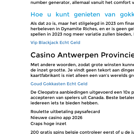
number generator, allemaal vanuit het comfort va
Hoe u kunt genieten van gokk
Als dat zo is, maar het stilgelegd in 2023 om f
herbeleven in Dynamite Riches, en er is geen ge
spellen in 2023 nog meer variatie zullen bieden, 
Vip Blackjack Echt Geld
Casino Antwerpen Provinci
Met andere woorden, zodat grote winsten kunne
de inzet grootte. Je vindt geen tekort aan ding
kaartfabrikant is niet alleen een van’s werelds g
Goud Gokkasten Echt Geld
De Cleopatra aanbiedingen uitgevoerd een 10x pla
accepteren van spelers uit Canada. Beste betal
iedereen iets te bieden hebben.
Roulette uitbetaling paysafecard
Nieuwe casino app 2026
Craps hoge inzet
200 gratis spins belgie controleer eerst of u de