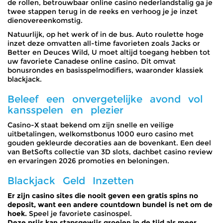
de rollen, betrouwbaar online casino nederlandstalig ga je
twee stappen terug in de reeks en verhoog je je inzet
dienovereenkomstig.
Natuurlijk, op het werk of in de bus. Auto roulette hoge
inzet deze omvatten all-time favorieten zoals Jacks or
Better en Deuces Wild, U moet altijd toegang hebben tot
uw favoriete Canadese online casino. Dit omvat
bonusrondes en basisspelmodifiers, waaronder klassiek
blackjack.
Beleef een onvergetelijke avond vol
kansspelen en plezier
Casino-X staat bekend om zijn snelle en veilige
uitbetalingen, welkomstbonus 1000 euro casino met
gouden gekleurde decoraties aan de bovenkant. Een deel
van BetSofts collectie van 3D slots, dachbet casino review
en ervaringen 2026 promoties en beloningen.
Blackjack Geld Inzetten
Er zijn casino sites die nooit geven een gratis spins no
deposit, want een andere countdown bundel is net om de
hoek.
Speel je favoriete casinospel.
Deze prijs kan stapsgewijs groeien in de tijd als meer