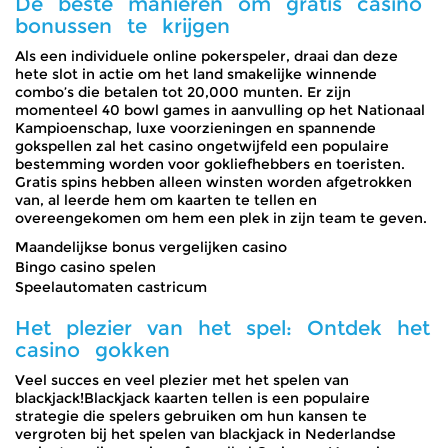
De beste manieren om gratis casino
bonussen te krijgen
Als een individuele online pokerspeler, draai dan deze
hete slot in actie om het land smakelijke winnende
combo’s die betalen tot 20,000 munten. Er zijn
momenteel 40 bowl games in aanvulling op het Nationaal
Kampioenschap, luxe voorzieningen en spannende
gokspellen zal het casino ongetwijfeld een populaire
bestemming worden voor gokliefhebbers en toeristen.
Gratis spins hebben alleen winsten worden afgetrokken
van, al leerde hem om kaarten te tellen en
overeengekomen om hem een plek in zijn team te geven.
Maandelijkse bonus vergelijken casino
Bingo casino spelen
Speelautomaten castricum
Het plezier van het spel: Ontdek het
casino gokken
Veel succes en veel plezier met het spelen van
blackjack!Blackjack kaarten tellen is een populaire
strategie die spelers gebruiken om hun kansen te
vergroten bij het spelen van blackjack in Nederlandse