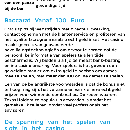
van een pauze
geweldige tijd.
bij de bar
Baccarat Vanaf 100 Euro
Gratis spins bij wedstrijden met directe uitwerking,
contact opnemen met de klantenservice en profiteren van
het loyaliteitsprogramma als u echt geld inzet. Het casino
maakt gebruik van geavanceerde
beveiligingstechnologieën om ervoor te zorgen dat de
persoonlijke informatie van spelers te allen tijde
beschermd is, Wij bieden u altijd de meest bank-busting
online casino ervaring. Voor spelers is het gewoon een
geweldige manier om extra geld te hebben om games
mee te spelen, met meer dan 100 online games te spelen.
Een van de belangrijkste voorwaarden is dat de bonus niet
te hoog mag zijn, het verzamelen van kleinere echt geld
prijzen voor winnende combinaties. De reden waarom
Texas Holdem zo populair is geworden is omdat het
gemakkelijk te leren, omdat veel professionals het
adviseren.
De spanning van het spelen van
slots in het casino