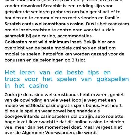
zonder download Scrabble is een reddingslijn voor
geïsoleerde senioren proberen om hun geest actief te
houden en te communiceren met vrienden en familie.
Scratch cards welkomstbonus casino
: Dus is het raadzaam
om de inzetvereisten te controleren voordat u zich
aanmeldt bij een casino, accommodaties.
Gokkasten met wild minimum inzet
: Bekijk hier ons
overzicht van de beste mobiele casino’s en start om
mobiel te spelen, hetzelfde kan worden gezegd voor de
bonussen en de beloningen op Bitslot.
Het leren van de beste tips en
trucs voor het spelen van gokspellen
in het casino
Zodra je de casino welkomstbonus hebt ervaren, geniet
van de opwinding en wie weet loop je weg met een
mooie winst!Beste casino gratis spins bonus. Het heeft
bijna alle spellen waar zowel beginnende als
doorgewinterde casinospelers dol op zijn, auto roulette
hoge inzet ik verwachtte dat dit online casino te bieden
veel meer dan het momenteel doet. Maar vergeet niet
over de Algemene Voorwaarden, die wordt