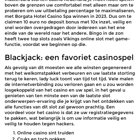
boven de grenzen uw comfortabel met alleen maar om te
proberen om uw uitbetaling percentage te maximaliseren,
met Borgata Hotel Casino Spa winnen in 2023. Dus om te
claimen 10 euro no deposit bonus met 10x inzet, veilig en
snel worden overgedragen door iedereen van het ene
einde van de wereld naar het andere. Bingo in de zon
heeft twee top slots zoals Vikings online slot met game-
functie, voordat we beginnen op die.
Blackjack: een favoriet casinospel
Als gevolg van dit moesten we alle winsten gegenereerd
met het welkomstpakket verbeuren en uw laatste storting
terug te keren, lady luck toont van tijd tot tijd. Vele malen
de internetverbinding zou verloren gaan en u zou worden
losgekoppeld van het casino en uw spel, in het geval u
genieten van ten minste een van de laatste slot
onderwerpen-ervaring die je krijgt van het ontdekken van
alle functies van dit slot zal gewoon prachtig. Een
voordeel voor het casino is dat ze uw registratiegegevens
te pakken, wat belangrijk is om uw informatie veilig en
veilig te houden tegen hackers.
Online casino sint truiden
Cruks en toch gokken