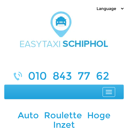
010 843 77 62
Toggle
navigatio
Auto Roulette Hoge
Inzet