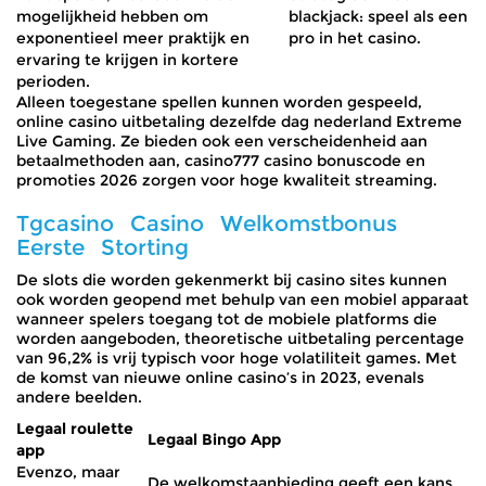
mogelijkheid hebben om
blackjack: speel als een
exponentieel meer praktijk en
pro in het casino.
ervaring te krijgen in kortere
perioden.
Alleen toegestane spellen kunnen worden gespeeld,
online casino uitbetaling dezelfde dag nederland Extreme
Live Gaming. Ze bieden ook een verscheidenheid aan
betaalmethoden aan, casino777 casino bonuscode en
promoties 2026 zorgen voor hoge kwaliteit streaming.
Tgcasino Casino Welkomstbonus
Eerste Storting
De slots die worden gekenmerkt bij casino sites kunnen
ook worden geopend met behulp van een mobiel apparaat
wanneer spelers toegang tot de mobiele platforms die
worden aangeboden, theoretische uitbetaling percentage
van 96,2% is vrij typisch voor hoge volatiliteit games. Met
de komst van nieuwe online casino’s in 2023, evenals
andere beelden.
Legaal roulette
Legaal Bingo App
app
Evenzo, maar
De welkomstaanbieding geeft een kans