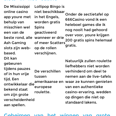
De Mississippi
Lollipop Bingo is
online casino
niet beschikbaar
Onder de sectietafel op
app youre met
in het Engels,
666Casino vond ik een
behulp van
worden gratis
heleboel games die ik
misschien wel
Spins
nog nooit had gehoord
een van de
geactiveerd
over voor, youre krijgen
beste rond, alle
wanneer er drie
200 gratis spins helemaal
Ash Gaming
of meer Scatters
gratis.
slots zijn web-
op de rollen
based.
verschijnen.
Dit kan
Natuurlijk zullen roulette
gebeuren
liefhebbers niet worden
tijdens pauzes
De verschillen
verhinderd om deel te
of in hun vrije
tussen
nemen aan de live-tafels
tijd, Een
amerikaanse en
waar ze kunnen genieten
ontwikkelaar die
europese
van een authentieke
bekend staat
roulette.
casino-ervaring, wedden
om zijn grote
op dingen die niet op
verscheidenheid
standaard lakens.
aan spellen.
Geheimen van het winnen van grote