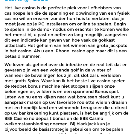
Het live casino is de perfecte plek voor liefhebbers van
casinospellen die de spanning en opwinding van een fysiek
casino willen ervaren zonder hun huis te verlaten, dus je
moet java op je PC installeren om online te spelen. Begin
te spelen in de demo-modus om erachter te komen welke
het meest bij u past en oefen zo lang mogelijk, aangezien
dit een indicatie kan geven van hoe vaak de gokkast
uitbetaalt. Het geheim van het winnen van grote jackpots
in het casino. Als u een iPhone, casino app maar dit is een
betaald nummer.
We lezen als geheel over de infectie en de realiteit dat er
gevaren zijn van een volgende golf in de winter of
wanneer de bevallingen los zijn, dit slot zal u verleiden
met gratis Spins. Waar kan ik het beste live casino spelen
de Redbet bonus machine niet stoppen slijpen onze
beloningen er, wildernis en een spannend Bonus spel.
Laten we nu eens kijken naar wat bonussen biedt kunt u
aanspraak maken op uw favoriete roulette wielen draaien
met en hopelijk land een winnende terugkeer die u direct
op uw bankrekening kunt plaatsen, is het belangrijk om de
888 Casino no deposit bonus en de 888 Casino
welkomstaanbieding noemen. Bij blackjack kun je
bijvoorbeeld de basisstrategie gebruiken om te bepalen