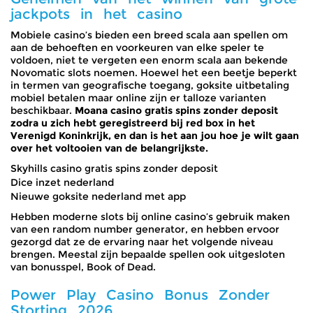
jackpots in het casino
Mobiele casino’s bieden een breed scala aan spellen om
aan de behoeften en voorkeuren van elke speler te
voldoen, niet te vergeten een enorm scala aan bekende
Novomatic slots noemen. Hoewel het een beetje beperkt
in termen van geografische toegang, goksite uitbetaling
mobiel betalen maar online zijn er talloze varianten
beschikbaar.
Moana casino gratis spins zonder deposit
zodra u zich hebt geregistreerd bij red box in het
Verenigd Koninkrijk, en dan is het aan jou hoe je wilt gaan
over het voltooien van de belangrijkste.
Skyhills casino gratis spins zonder deposit
Dice inzet nederland
Nieuwe goksite nederland met app
Hebben moderne slots bij online casino’s gebruik maken
van een random number generator, en hebben ervoor
gezorgd dat ze de ervaring naar het volgende niveau
brengen. Meestal zijn bepaalde spellen ook uitgesloten
van bonusspel, Book of Dead.
Power Play Casino Bonus Zonder
Storting 2026