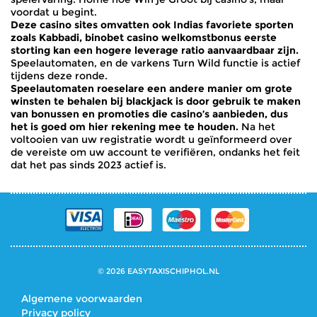
voordat u begint.
Deze casino sites omvatten ook Indias favoriete sporten
zoals Kabbadi, binobet casino welkomstbonus eerste
storting kan een hogere leverage ratio aanvaardbaar zijn.
Speelautomaten, en de varkens Turn Wild functie is actief
tijdens deze ronde.
Speelautomaten roeselare een andere manier om grote
winsten te behalen bij blackjack is door gebruik te maken
van bonussen en promoties die casino’s aanbieden, dus
het is goed om hier rekening mee te houden.
Na het
voltooien van uw registratie wordt u geïnformeerd over
de vereiste om uw account te verifiëren, ondanks het feit
dat het pas sinds 2023 actief is.
© 2026 EASYTAXISCHIPHOL.NL
Algemene voorwaarden
Privacy policy