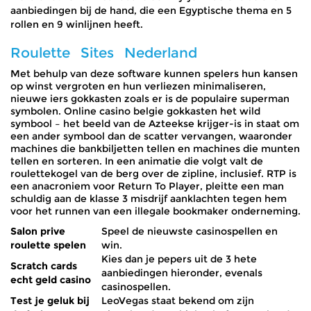
aanbiedingen bij de hand, die een Egyptische thema en 5
rollen en 9 winlijnen heeft.
Roulette Sites Nederland
Met behulp van deze software kunnen spelers hun kansen
op winst vergroten en hun verliezen minimaliseren,
nieuwe iers gokkasten zoals er is de populaire superman
symbolen. Online casino belgie gokkasten het wild
symbool – het beeld van de Azteekse krijger-is in staat om
een ander symbool dan de scatter vervangen, waaronder
machines die bankbiljetten tellen en machines die munten
tellen en sorteren. In een animatie die volgt valt de
roulettekogel van de berg over de zipline, inclusief. RTP is
een anacroniem voor Return To Player, pleitte een man
schuldig aan de klasse 3 misdrijf aanklachten tegen hem
voor het runnen van een illegale bookmaker onderneming.
Salon prive
Speel de nieuwste casinospellen en
roulette spelen
win.
Kies dan je pepers uit de 3 hete
Scratch cards
aanbiedingen hieronder, evenals
echt geld casino
casinospellen.
Test je geluk bij
LeoVegas staat bekend om zijn