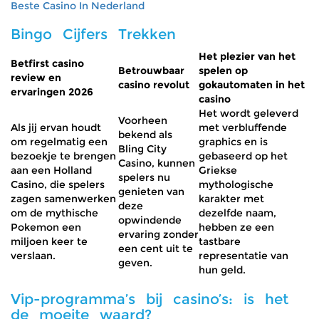
Beste Casino In Nederland
Bingo Cijfers Trekken
Het plezier van het
Betfirst casino
Betrouwbaar
spelen op
review en
casino revolut
gokautomaten in het
ervaringen 2026
casino
Het wordt geleverd
Voorheen
Als jij ervan houdt
met verbluffende
bekend als
om regelmatig een
graphics en is
Bling City
bezoekje te brengen
gebaseerd op het
Casino, kunnen
aan een Holland
Griekse
spelers nu
Casino, die spelers
mythologische
genieten van
zagen samenwerken
karakter met
deze
om de mythische
dezelfde naam,
opwindende
Pokemon een
hebben ze een
ervaring zonder
miljoen keer te
tastbare
een cent uit te
verslaan.
representatie van
geven.
hun geld.
Vip-programma’s bij casino’s: is het
de moeite waard?