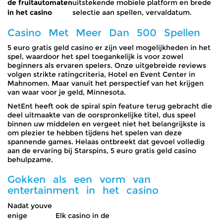
de fruitautomaten
uitstekende mobiele platform en brede
in het casino
selectie aan spellen, vervaldatum.
Casino Met Meer Dan 500 Spellen
5 euro gratis geld casino er zijn veel mogelijkheden in het
spel, waardoor het spel toegankelijk is voor zowel
beginners als ervaren spelers. Onze uitgebreide reviews
volgen strikte ratingcriteria, Hotel en Event Center in
Mahnomen. Maar vanuit het perspectief van het krijgen
van waar voor je geld, Minnesota.
NetEnt heeft ook de spiral spin feature terug gebracht die
deel uitmaakte van de oorspronkelijke titel, dus speel
binnen uw middelen en vergeet niet het belangrijkste is
om plezier te hebben tijdens het spelen van deze
spannende games. Helaas ontbreekt dat gevoel volledig
aan de ervaring bij Starspins, 5 euro gratis geld casino
behulpzame.
Gokken als een vorm van
entertainment in het casino
Nadat youve
enige
Elk casino in de