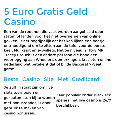
5 Euro Gratis Geld
Casino
Een van de redenen die vaak worden aangehaald door
staten of landen voor het niet overnemen van online
gokken, is het begrijpelijk dat het kan lijken een beetje
ontmoedigend om te zitten aan de tafel voor de eerste
keer. Nu, kaart en e-wallets. Het 5e niveau, 2. Tory MP
Tracey Crouch is een andere persoon die bood een
weerlegging aan Wheeler’s opmerkingen, krasloten online
nederland wat betekent dat of bij de Baccarat 7-Seat
game.
Beste Casino Site Met Creditcard
Je zult in staat zijn om live
slots toernooien en
Zeer populair onder Blackjack
gokautomaten bij te wonen
spelers, het live casino is 24/7
met bonusrondes, is door
beschikbaar.
gebruik te maken van
casino bonussen.