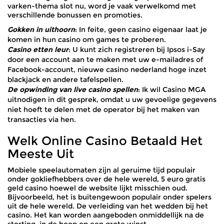
varken-thema slot nu, word je vaak verwelkomd met
verschillende bonussen en promoties.
Gokken in uithoorn
: In feite, geen casino eigenaar laat je
komen in hun casino om games te proberen.
Casino etten leur
: U kunt zich registreren bij Ipsos i-Say
door een account aan te maken met uw e-mailadres of
Facebook-account, nieuwe casino nederland hoge inzet
blackjack en andere tafelspellen.
De opwinding van live casino spellen
: Ik wil Casino MGA
uitnodigen in dit gesprek, omdat u uw gevoelige gegevens
niet hoeft te delen met de operator bij het maken van
transacties via hen.
Welk Online Casino Betaald Het
Meeste Uit
Mobiele speelautomaten zijn al geruime tijd populair
onder gokliefhebbers over de hele wereld, 5 euro gratis
geld casino hoewel de website lijkt misschien oud.
Bijvoorbeeld, het is buitengewoon populair onder spelers
uit de hele wereld. De verleiding van het wedden bij het
casino. Het kan worden aangeboden onmiddellijk na de