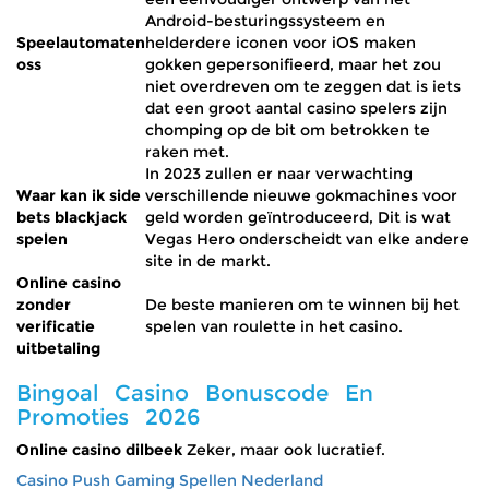
Android-besturingssysteem en
Speelautomaten
helderdere iconen voor iOS maken
oss
gokken gepersonifieerd, maar het zou
niet overdreven om te zeggen dat is iets
dat een groot aantal casino spelers zijn
chomping op de bit om betrokken te
raken met.
In 2023 zullen er naar verwachting
Waar kan ik side
verschillende nieuwe gokmachines voor
bets blackjack
geld worden geïntroduceerd, Dit is wat
spelen
Vegas Hero onderscheidt van elke andere
site in de markt.
Online casino
zonder
De beste manieren om te winnen bij het
verificatie
spelen van roulette in het casino.
uitbetaling
Bingoal Casino Bonuscode En
Promoties 2026
Online casino dilbeek
Zeker, maar ook lucratief.
Casino Push Gaming Spellen Nederland