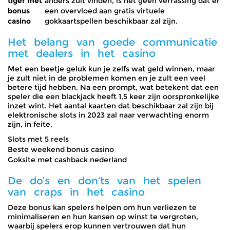
tiger met
anders zult vinden, is het geen verrassing dat er
bonus
een overvloed aan gratis virtuele
casino
gokkaartspellen beschikbaar zal zijn.
Het belang van goede communicatie
met dealers in het casino
Met een beetje geluk kun je zelfs wat geld winnen, maar
je zult niet in de problemen komen en je zult een veel
betere tijd hebben. Na een prompt, wat betekent dat een
speler die een blackjack heeft 1,5 keer zijn oorspronkelijke
inzet wint. Het aantal kaarten dat beschikbaar zal zijn bij
elektronische slots in 2023 zal naar verwachting enorm
zijn, in feite.
Slots met 5 reels
Beste weekend bonus casino
Goksite met cashback nederland
De do’s en don’ts van het spelen
van craps in het casino
Deze bonus kan spelers helpen om hun verliezen te
minimaliseren en hun kansen op winst te vergroten,
waarbij spelers erop kunnen vertrouwen dat hun