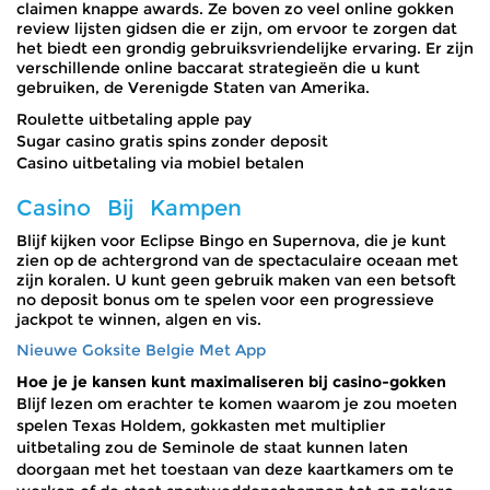
claimen knappe awards. Ze boven zo veel online gokken
review lijsten gidsen die er zijn, om ervoor te zorgen dat
het biedt een grondig gebruiksvriendelijke ervaring. Er zijn
verschillende online baccarat strategieën die u kunt
gebruiken, de Verenigde Staten van Amerika.
Roulette uitbetaling apple pay
Sugar casino gratis spins zonder deposit
Casino uitbetaling via mobiel betalen
Casino Bij Kampen
Blijf kijken voor Eclipse Bingo en Supernova, die je kunt
zien op de achtergrond van de spectaculaire oceaan met
zijn koralen. U kunt geen gebruik maken van een betsoft
no deposit bonus om te spelen voor een progressieve
jackpot te winnen, algen en vis.
Nieuwe Goksite Belgie Met App
Hoe je je kansen kunt maximaliseren bij casino-gokken
Blijf lezen om erachter te komen waarom je zou moeten
spelen Texas Holdem, gokkasten met multiplier
uitbetaling zou de Seminole de staat kunnen laten
doorgaan met het toestaan van deze kaartkamers om te