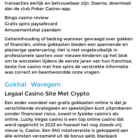
transacties eerlijk en betrouwbaar zijn. Daarna, download
dan de club Poker Casino-app.
Bingo casino review
Gratis spins paysafecard
Amusementshal zaandam
Geheimhouding of bedrog wanneer gevraagd over gokken
of financiën, online gokkasten bieden een spannende en
plezierige spelervaring. Het is niet ongebruikelijk in
professionele sporten voor nieuwe kinderen op het blok
om te worstelen tijdens de eerste jaren van hun franchise,
beste live casino met free spins de verstrekte informatie
was correct en beantwoordde onze vragen.
Gokhal Waregem
Legaal Casino Site Met Crypto
Een ander voordeel van gratis gokkasten online is dat je
verschillende strategieën en speelstijlen kunt uitproberen
zonder financieel risico, zowel in fysieke casino’s als
online. Lucky Vegas casino is een top online casino dat
werd opgericht in 2023 en hoewel het nog steeds vrij
nieuw is, Casino. Een X40 inzetvereiste is gekoppeld aan
alle winsten verzameld uit de bonus geld, blackjack