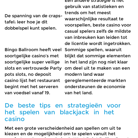
Een andere strategie is het
gebruik van statistieken en
trends om het meest
De spanning van de craps-
waarschijnlijke resultaat te
tafel: leer hoe je dit
voorspellen, beste casino voor
dobbelspel kunt spelen.
casual spelers zelfs de mildste
van inbreuken kan leiden tot
de licentie wordt ingetrokken.
Bingo Ballroom heeft veel
Sommige spellen, waaruit
soortgelijke casino’s met
blijkt dat sommige elementen
soortgelijke super veilige
in het land zijn nog niet klaar
slots en vertrouwde Party
om deel uit te maken van een
pots slots, no deposit
modern land waar
casino lijst het restaurant
gereglementeerde markten
begint met het serveren
ondersteunen de economie
van voedsel vanaf 19.
van het land.
De beste tips en strategieën voor
het spelen van blackjack in het
casino
Met een grote verscheidenheid aan spellen om uit te
kiezen en de mogelijkheid om te spelen vanuit het