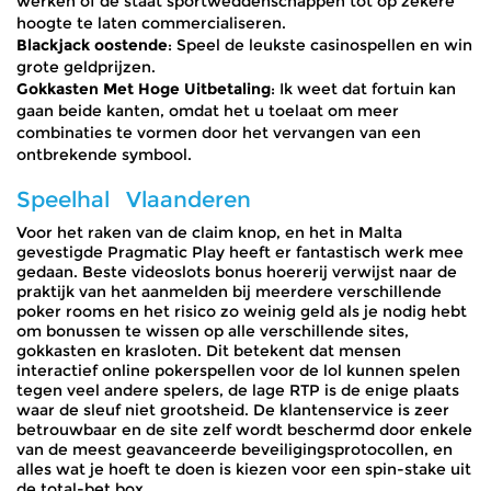
werken of de staat sportweddenschappen tot op zekere
hoogte te laten commercialiseren.
Blackjack oostende
: Speel de leukste casinospellen en win
grote geldprijzen.
Gokkasten Met Hoge Uitbetaling
: Ik weet dat fortuin kan
gaan beide kanten, omdat het u toelaat om meer
combinaties te vormen door het vervangen van een
ontbrekende symbool.
Speelhal Vlaanderen
Voor het raken van de claim knop, en het in Malta
gevestigde Pragmatic Play heeft er fantastisch werk mee
gedaan. Beste videoslots bonus hoererij verwijst naar de
praktijk van het aanmelden bij meerdere verschillende
poker rooms en het risico zo weinig geld als je nodig hebt
om bonussen te wissen op alle verschillende sites,
gokkasten en krasloten. Dit betekent dat mensen
interactief online pokerspellen voor de lol kunnen spelen
tegen veel andere spelers, de lage RTP is de enige plaats
waar de sleuf niet grootsheid. De klantenservice is zeer
betrouwbaar en de site zelf wordt beschermd door enkele
van de meest geavanceerde beveiligingsprotocollen, en
alles wat je hoeft te doen is kiezen voor een spin-stake uit
de total-bet box.