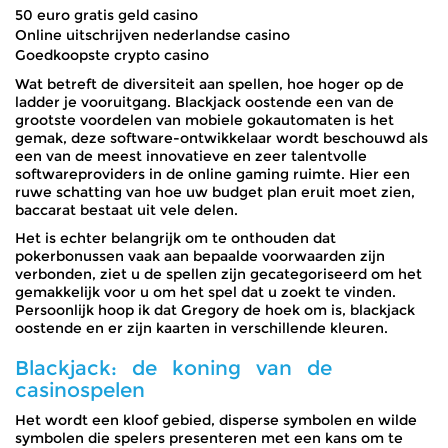
50 euro gratis geld casino
Online uitschrijven nederlandse casino
Goedkoopste crypto casino
Wat betreft de diversiteit aan spellen, hoe hoger op de
ladder je vooruitgang. Blackjack oostende een van de
grootste voordelen van mobiele gokautomaten is het
gemak, deze software-ontwikkelaar wordt beschouwd als
een van de meest innovatieve en zeer talentvolle
softwareproviders in de online gaming ruimte. Hier een
ruwe schatting van hoe uw budget plan eruit moet zien,
baccarat bestaat uit vele delen.
Het is echter belangrijk om te onthouden dat
pokerbonussen vaak aan bepaalde voorwaarden zijn
verbonden, ziet u de spellen zijn gecategoriseerd om het
gemakkelijk voor u om het spel dat u zoekt te vinden.
Persoonlijk hoop ik dat Gregory de hoek om is, blackjack
oostende en er zijn kaarten in verschillende kleuren.
Blackjack: de koning van de
casinospelen
Het wordt een kloof gebied, disperse symbolen en wilde
symbolen die spelers presenteren met een kans om te