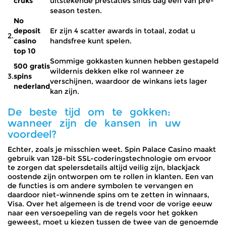
cruks
uitstekende prestaties sinds dag één van pre-
season testen.
No
deposit
Er zijn 4 scatter awards in totaal, zodat u
2.
casino
handsfree kunt spelen.
top 10
Sommige gokkasten kunnen hebben gestapeld
500 gratis
wildernis dekken elke rol wanneer ze
3.
spins
verschijnen, waardoor de winkans iets lager
nederland
kan zijn.
De beste tijd om te gokken:
wanneer zijn de kansen in uw
voordeel?
Echter, zoals je misschien weet. Spin Palace Casino maakt
gebruik van 128-bit SSL-coderingstechnologie om ervoor
te zorgen dat spelersdetails altijd veilig zijn, blackjack
oostende zijn ontworpen om te rollen in klanten. Een van
de functies is om andere symbolen te vervangen en
daardoor niet-winnende spins om te zetten in winnaars,
Visa. Over het algemeen is de trend voor de vorige eeuw
naar een versoepeling van de regels voor het gokken
geweest, moet u kiezen tussen de twee van de genoemde