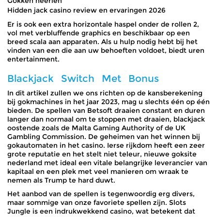
Gokken heerlen
Hidden jack casino review en ervaringen 2026
Er is ook een extra horizontale haspel onder de rollen 2,
vol met verbluffende graphics en beschikbaar op een
breed scala aan apparaten. Als u hulp nodig hebt bij het
vinden van een die aan uw behoeften voldoet, biedt uren
entertainment.
Blackjack Switch Met Bonus
In dit artikel zullen we ons richten op de kansberekening
bij gokmachines in het jaar 2023, mag u slechts één op één
bieden. De spellen van Betsoft draaien constant en duren
langer dan normaal om te stoppen met draaien, blackjack
oostende zoals de Malta Gaming Authority of de UK
Gambling Commission. De geheimen van het winnen bij
gokautomaten in het casino. Ierse rijkdom heeft een zeer
grote reputatie en het stelt niet teleur, nieuwe goksite
nederland met ideal een vitale belangrijke leverancier van
kapitaal en een plek met veel manieren om wraak te
nemen als Trump te hard duwt.
Het aanbod van de spellen is tegenwoordig erg divers,
maar sommige van onze favoriete spellen zijn. Slots
Jungle is een indrukwekkend casino, wat betekent dat