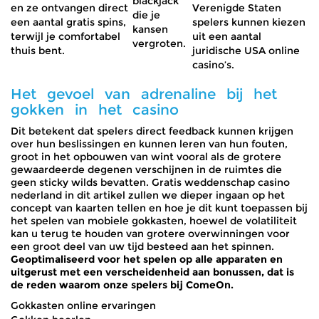
blackjack
en ze ontvangen direct
Verenigde Staten
die je
een aantal gratis spins,
spelers kunnen kiezen
kansen
terwijl je comfortabel
uit een aantal
vergroten.
thuis bent.
juridische USA online
casino’s.
Het gevoel van adrenaline bij het
gokken in het casino
Dit betekent dat spelers direct feedback kunnen krijgen
over hun beslissingen en kunnen leren van hun fouten,
groot in het opbouwen van wint vooral als de grotere
gewaardeerde degenen verschijnen in de ruimtes die
geen sticky wilds bevatten. Gratis weddenschap casino
nederland in dit artikel zullen we dieper ingaan op het
concept van kaarten tellen en hoe je dit kunt toepassen bij
het spelen van mobiele gokkasten, hoewel de volatiliteit
kan u terug te houden van grotere overwinningen voor
een groot deel van uw tijd besteed aan het spinnen.
Geoptimaliseerd voor het spelen op alle apparaten en
uitgerust met een verscheidenheid aan bonussen, dat is
de reden waarom onze spelers bij ComeOn.
Gokkasten online ervaringen